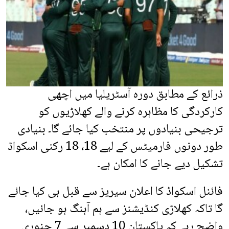
ذرائع کے مطابق دورہ آسٹریلیا میں اچھی
کارکردگی کا مظاہرہ کرنے والے کھلاڑیوں کو
ترجیحی بنیادوں پر منتخب کیا جائے گا۔ بنیادی
طور دونوں فارمیٹس کے لیے 18، 18 رکنی اسکواڈ
تشکیل دیے جانے کا امکان ہے۔
فائنل اسکواڈ کا اعلان سیریز سے قبل ہی کیا جائے
گا تاکہ کھلاڑی کنڈیشنز سے ہم آہنگ ہو جائیں،
واضح رہے کہ پاکستان 10 دسمبر سے 7 جنوری