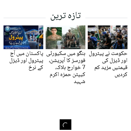
تازہ ترین
حکومت نے پیٹرول
ہنگو میں سکیورٹی
پاکستان میں آج
اور ڈیزل کی
فورسز کا آپریشن،
پیٹرول اور ڈیزل
قیمتیں مزید کم
7 خوارج ہلاک،
کے نرخ
کردیں
کیپٹن حمزہ اکرم
شہید