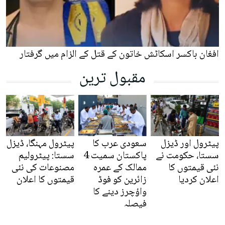
افغان باکسر اسکاٹش خاتون کے قتل کے الزام میں گرفتار
مقبول ترین
پیٹرول اور ڈیزل
سعودی عرب کا
پیٹرول مہنگا، ڈیزل
سستا، حکومت نے
پاکستان سمیت 4
سستا: پیٹرولیم
نئی قیمتوں کا
ممالک کے عمرہ
مصنوعات کی نئی
اعلان کردیا
زائرین کو فوڈ
قیمتوں کا اعلان
واؤچرز دینے کا
فیصلہ