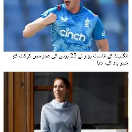
انگلینڈ کے فاسٹ بولر نے 25 برس کی عمر میں کرکٹ کو
خیر باد کہہ دیا