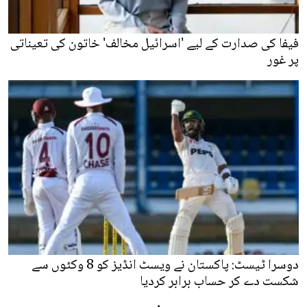
فیفا کی صدارت کے لیے 'اسرائیل مخالف' خاتون کی تعیناتی
پر غور
دوسرا ٹیسٹ: پاکستان نے ویسٹ انڈیز کو 8 وکٹوں سے
شکست دے کر حساب برابر کردیا