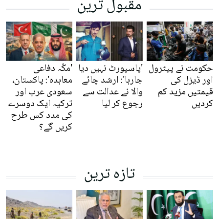
مقبول ترین
حکومت نے پیٹرول
'پاسپورٹ نہیں دیا
'مکّہ دفاعی
اور ڈیزل کی
جارہا': ارشد چائے
معاہدہ': پاکستان،
قیمتیں مزید کم
والا نے عدالت سے
سعودی عرب اور
کردیں
رجوع کر لیا
ترکیہ ایک دوسرے
کی مدد کس طرح
کریں گے؟
تازہ ترین