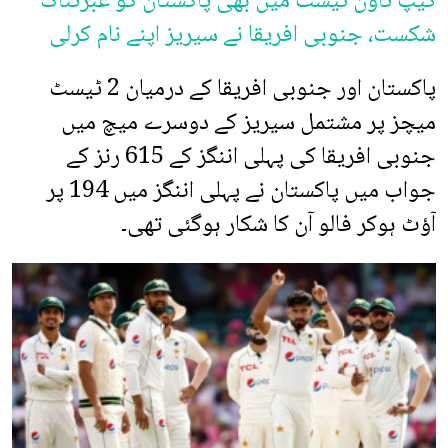
کیپ ٹاؤن ٹیسٹ میں بھی پاکستان کو عبرتناک
شکست، جنوبی افریقا نے سیریز اپنے نام کرلی
پاکستان اور جنوبی افریقا کے درمیان 2 ٹیسٹ
میچز پر مشتمل سیریز کے دوسرے میچ میں
جنوبی افریقا کی پہلی اننگز کے 615 رنز کے
جواب میں پاکستان نے پہلی اننگز میں 194 پر
آؤٹ ہوکر فالو آن کا شکار ہوگئی تھی۔