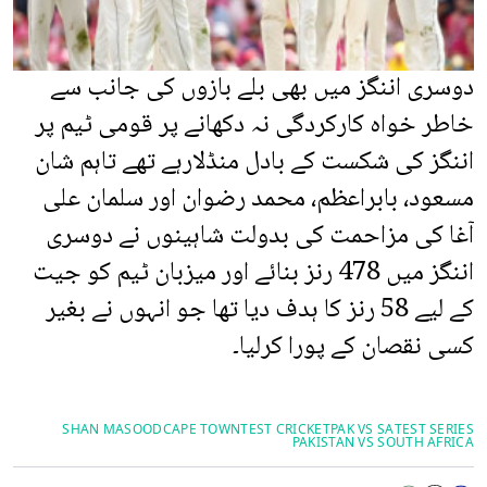
دوسری اننگز میں بھی بلے بازوں کی جانب سے
خاطر خواہ کارکردگی نہ دکھانے پر قومی ٹیم پر
اننگز کی شکست کے بادل منڈلارہے تھے تاہم شان
مسعود، بابراعظم، محمد رضوان اور سلمان علی
آغا کی مزاحمت کی بدولت شاہینوں نے دوسری
اننگز میں 478 رنز بنائے اور میزبان ٹیم کو جیت
کے لیے 58 رنز کا ہدف دیا تھا جو انہوں نے بغیر
کسی نقصان کے پورا کرلیا۔
SHAN MASOOD
CAPE TOWN
TEST CRICKET
PAK VS SA
TEST SERIES
PAKISTAN VS SOUTH AFRICA