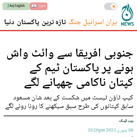
Aaj English
Live
ایران اسرائیل جنگ
تازہ ترین
پاکستان
دنیا
س
جنوبی افریقا سے وائٹ واش
ہونے پر پاکستان ٹیم کے
کپتان ناکامی چھپانے لگے
کیپ ٹاؤن ٹیسٹ میں شکست کے بعد شان مسعود
سابق کپتانوں کی طرح سبق سیکھنے کا رونا رونے لگے
ویب ڈیسک
06 جنوری 2025
10:20pm