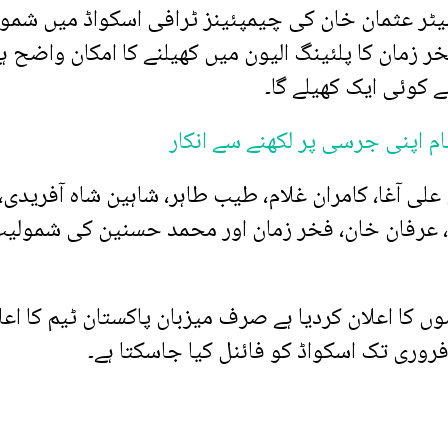
ر بیٹر عثمان خان کی چیمپئینز ٹرافی اسکواڈ میں شمو
خر زمان کا پلئینگ الیون میں کھیلنے کا امکان واضح ہ
 کوئی ایک کھیلے گا۔
نام اپنی جرسی پر لکھنے سے انکار
لی آغا، کامران غلام، طیب طاہر، شاہین شاہ آفریدی،
م، عرفان خان، فخر زمان اور محمد حسنین کی شمولی
 7 ٹیموں نے اپنے ناموں کا اعلان کردیا ہے صرف میزبان پاکستان ٹیم کا اع