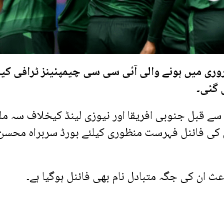
وری میں ہونے والی آئی سی سی چیمپئینز ٹرافی کیل
 گئی۔
 سے قبل جنوبی افریقا اور نیوزی لینڈ کیخلاف سہ م
کی فائنل فہرست منظوری کیلئے بورڈ سربراہ محسن
ث ان کی جگہ متبادل نام بھی فائنل ہوگیا ہے۔