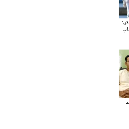
ڈیز
اب
د