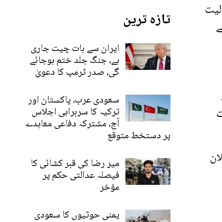
لیت
تازہ ترین
ے
ایران سے بات چیت جاری
ہے، جنگ جلد ختم ہوجائے
گی، صدر ٹرمپ کا دعویٰ
سعودی عرب، پاکستان اور
ت
ترکیہ کا سربراہی اجلاس
آج، مشترکہ دفاعی معاہدے
پر دستخط متوقع
لان
میر رضا کی قبر کشائی کا
فیصلہ عدالتی حکم پر
مؤخر
یمنی حوثیوں کا سعودی