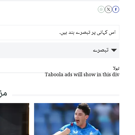
اس کہانی پر تبصرے بند ہیں۔
تبصرے
تبولا
Taboola ads will show in this div
مز