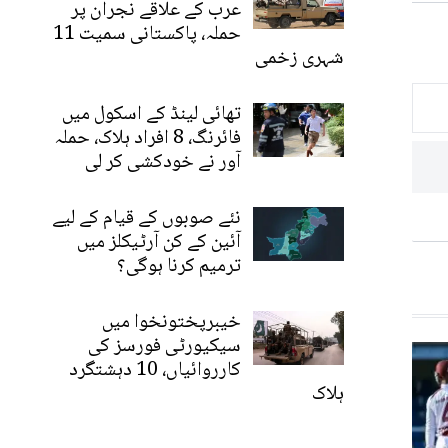
عرب کے علاقے نجران پر
حملہ، پاکستانی سمیت 11
شہری زخمی
تھائی لینڈ کے اسکول میں
فائرنگ، 8 افراد ہلاک، حملہ
آور نے خودکشی کر لی
نئے صوبوں کے قیام کے لیے
آئین کے کن آرٹیکلز میں
ترمیم کرنا ہوگی؟
خیبرپختونخوا میں
سیکیورٹی فورسز کی
کارروائیاں، 10 دہشتگرد
ہلاک