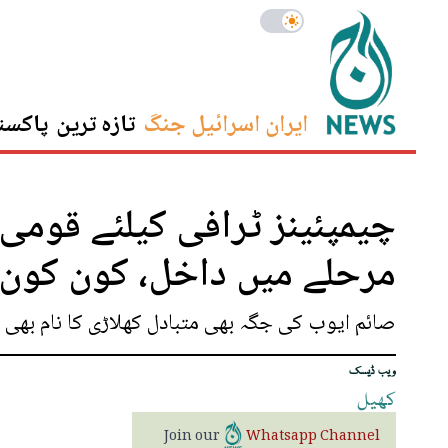
ایران اسرائیل جنگ
تازہ ترین
پاکست
چیمپئینز ٹرافی کیلئے قومی
مرحلے میں داخل، کون کون ک
صائم ایوب کی جگہ بھی متبادل کھلاڑی کا نام بھی فا
ویب ڈیسک
کھیل
Join our
Whatsapp Channel