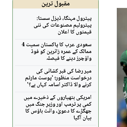
مقبول ترین
پیٹرول مہنگا، ڈیزل سستا:
پیٹرولیم مصنوعات کی نئی
قیمتوں کا اعلان
سعودی عرب کا پاکستان سمیت 4
ممالک کے عمرہ زائرین کو فوڈ
واؤچرز دینے کا فیصلہ
میر رضا کی قبر کشائی کی
درخواست منظور؛ 'پوسٹ مارٹم
کرنے والا ڈاکٹر اسامہ کہاں ہے؟'
امریکی ہتھیاروں کے ذخیرے میں
کمی پر ٹرمپ اور وزیرِ جنگ میں
جھگڑے کا دعویٰ، وائٹ ہاؤس کا
بیان آگیا