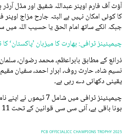
آؤٹ آف فارم اوپنر عبداللہ شفیق اور مڈل آرڈ
کا کوئی امکان نہیں ہے البتہ جارح مزاج اوپنر ف
جبکہ انکے ساتھ امام الحق یا حسیب اللہ میں سے
چیمپئینز ٹرافی: بھارت کا میزبان ’پاکستان‘ کا 
ذرائع کے مطابق بابراعظم، محمد رضوان، سلمان ع
نسیم شاہ، حارث روف، ابرار احمد، سفیان مقی
یقینی دکھائی دے رہی ہے۔
چیمپئینز ٹرافی میں شامل
ہونا باقی ہے، آئی سی سی قوانین کے تحت 11 فروری تک اسکواڈ کو فائنل کیا جاسکتا ہے۔
PCB OFFICIAL
ICC CHAMPIONS TROPHY 2025