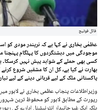
فائل فوٹیج
عظمٰی بخاری نے کہا ہے کہ نریندر مودی کو اس
موجودگی میں دہشتگردوں کا پہلگام پہنچنا مو
کسی بھی حملے کے شواہد پیش نہیں کرسکا۔ بھ
بھارت نے کیا ہے، کل ان کا مشقیں شروع کرنے کا
پاکستانی ملک کے لیے قربانی دینے کے لیے تیار 
وزیراطلاعات پنجاب عظمی بخاری نے لاہور میں ن
رپورٹ کے مطابق لاہور کو محفوظ ترین شہروں می
بلکہ ایک غیرجانبدار انٹرنیشنل ادارے کی رپو