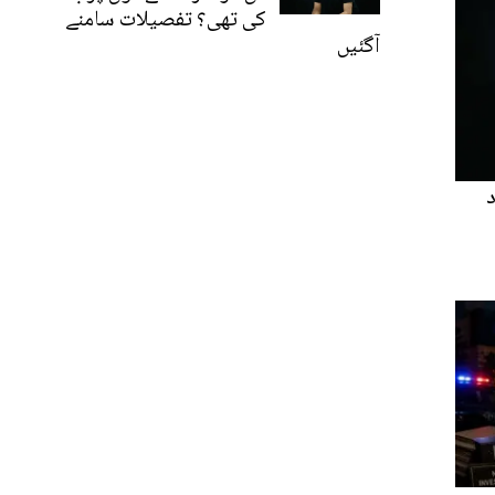
کی تھی؟ تفصیلات سامنے
آگئیں
د