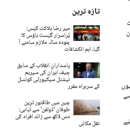
تازہ ترین
ت
میر رضا ہلاکت کیس:
ن
پُراسرار گیسٹ ہاؤس کا
چودہ سالہ ملازم سامنے آ
گیا، اہم انکشافات
پاسدارانِ انقلاب کے سابق
چیف ایران کی سپریم
نیشنل سیکیورٹی کونسل
ہوں
کے سربراہ مقرر
سے
چین میں طاقتور ترین
طوفان 'ڈولفن' سے تباہی:
دس لاکھ سے زائد افراد کی
یے
نقل مکانی