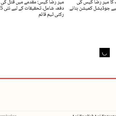
کا میر رضا کیس کی
میر رضا کیس: مقدمے میں قتل کی
یے جوڈیشل کمیشن بنانے
دفعہ شامل، تحقیقات کے لیے نئی 5
رکنی ٹیم قائم