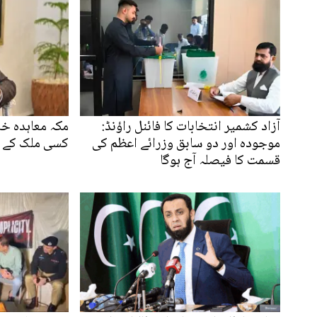
آزاد کشمیر انتخابات کا فائنل راؤنڈ:
مکہ معاہدہ خا
موجودہ اور دو سابق وزرائے اعظم کی
کسی ملک کے خ
قسمت کا فیصلہ آج ہوگا