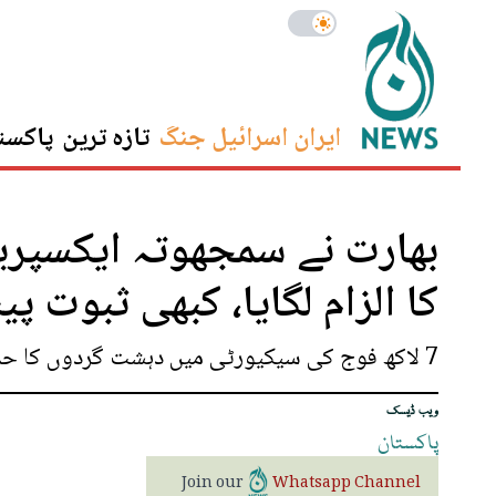
ایران اسرائیل جنگ
تازہ ترین
پاکست
بھارت نے سمجھوتہ ایکسپری
کا الزام لگایا، کبھی ثبوت پ
7 لاکھ فوج کی سیکیورٹی میں دہشت گردوں کا حملہ مودی کے لیے ڈوب مرنے کا مقام ہے، وزیر اطلاعات پنجاب
ویب ڈیسک
پاکستان
Join our
Whatsapp Channel