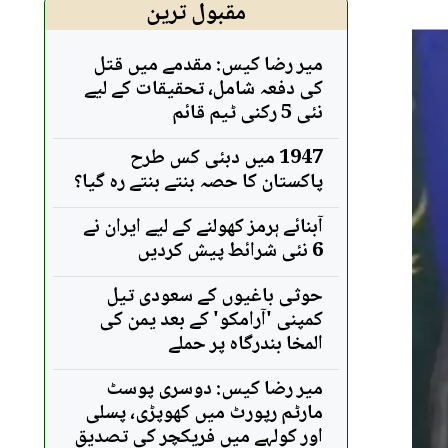
مقبول ترین
میر رضا کیس: مقدمے میں قتل
کی دفعہ شامل، تحقیقات کے لیے
نئی 5 رکنی ٹیم قائم
1947 میں دبئی کس طرح
پاکستان کا حصہ بنتے بنتے رہ گیا؟
آبنائے ہرمز کھولنے کے لیے ایران نے
6 نئی شرائط پیش کردیں
حوثی باغیوں کے سعودی تیل
کمپنی 'آرامکو' کے بعد یمن کی
المخا بندرگاہ پر حملے
میر رضا کیس: دوسری پوسٹ
مارٹم رپورٹ میں کھوپڑی، پسلی
اور کولہے میں فریکچر کی تصدیق