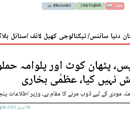
Aaj English
BRecorder
Live
ان
دنیا
سائنس/ ٹیکنالوجی
کھیل
لائف اسٹائل
بلا
س، پٹھان کوٹ اور پلوامہ حمل
یش نہیں کیا، عظمٰی بخاری
30 اپريل 2025
1pm