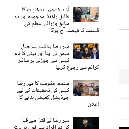
آزاد کشمیر انتخابات کا
فائنل راؤنڈ: موجودہ اور دو
سابق وزرائے اعظم کی
قسمت کا فیصلہ آج ہوگا
میر رضا ہلاکت: شرجیل
میمن نے اپنا اور بیٹے کا نام
کیس سے جوڑنے پر سائبر
کرائم سے رجوع کرلیا
سندھ حکومت کا میر رضا
کیس کی تحقیقات کے لیے
جوڈیشل کمیشن بنانے کا
اعلان
میر رضا نے قتل سے قبل
کن دو افراد سے فون پر بات