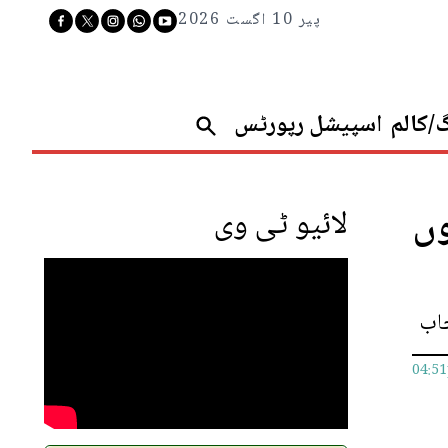
پیر 10 اگست 2026
گ/کالم
اسپیشل رپورٹس
وں
لائیو ٹی وی
04:5