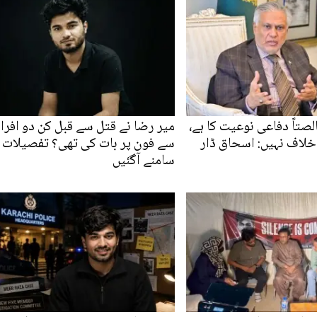
لصتاً دفاعی نوعیت کا ہے،
میر رضا نے قتل سے قبل کن دو افرا
لاف نہیں: اسحاق ڈار
سے فون پر بات کی تھی؟ تفصیلات
سامنے آگئیں