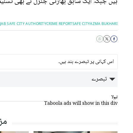
ہیں جبکہ ایک سابق بھارتی جنرل نے بھی تسلیم 
JAB SAFE CITY AUTHORITY
CRIME REPORT
SAFE CITY
AZMA BUKHARI
اس کہانی پر تبصرے بند ہیں۔
تبصرے
تبولا
Taboola ads will show in this div
مز