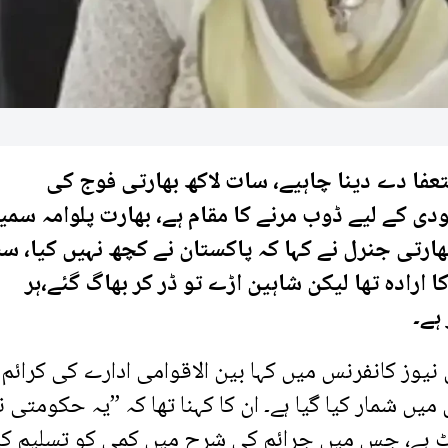
تعفا دے دینا چاہیے، سات لاکھ بھارتی فوج کی
دی کے لیے ڈوب مرنے کا مقام ہے، بھارت پلوامہ سم
ارتی جنرل نے کہا کہ پاکستان نے کچھ نہیں کیا، س
 ارادہ تھا لیکن شاہین اڑے تو ڈر کر بھاگ گئے،ہر
ہے۔
یوز کانفرنس میں کہا بین الاقوامی ادارے کی کرائم
ں شمار کیا گیا ہے۔ ان کا کہنا تھا کہ ”یہ حکومتی ن
رٹ ہے، جس میں جرائم کی شرح میں کمی کو تسلیم کی