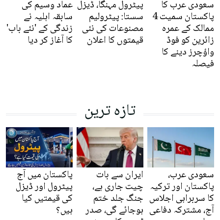
سعودی عرب کا
پیٹرول مہنگا، ڈیزل
عماد وسیم کی
پاکستان سمیت 4
سستا: پیٹرولیم
سابقہ اہلیہ نے
ممالک کے عمرہ
مصنوعات کی نئی
زندگی کے 'نئے باب'
زائرین کو فوڈ
قیمتوں کا اعلان
کا آغاز کر دیا
واؤچرز دینے کا
فیصلہ
تازہ ترین
سعودی عرب،
ایران سے بات
پاکستان میں آج
پاکستان اور ترکیہ
چیت جاری ہے،
پیٹرول اور ڈیزل
کا سربراہی اجلاس
جنگ جلد ختم
کی قیمتیں کیا
آج، مشترکہ دفاعی
ہوجائے گی، صدر
ہیں؟