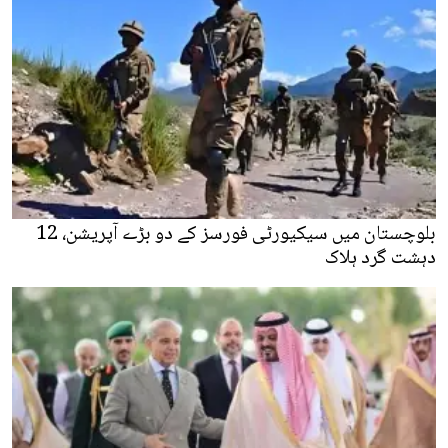
بلوچستان میں سیکیورٹی فورسز کے دو بڑے آپریشن، 12
دہشت گرد ہلاک