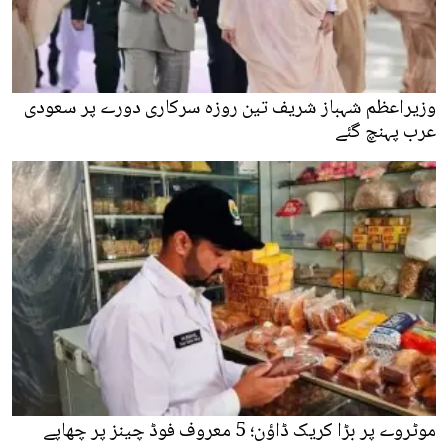
وزیراعظم شہباز شریف تین روزہ سرکاری دورے پر سعودی
عرب پہنچ گئے
موٹروے پر بڑا کریک ڈاؤن؛ 5 معروف فوڈ چینز پر چھاپے