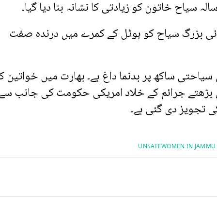
ٓئی بزرگ سیاح کو ہوٹل کے کمرے میں درندہ صفت
 سیاحتی ساکھ پر بدنما داغ ہے۔ بھارت میں خواتین ک
بڑھتے جرائم کے خلاد امریکی حکومت کی جانب سے
کی تجویز دی گئی ہے۔
UNSAFE
WOMEN IN JAMMU