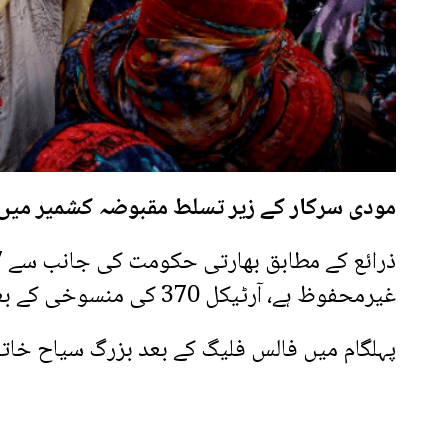
مودی سرکار کے زیر تسلط مقبوضہ کشمیر میں
غیرمحفوظ ہے، آرٹیکل 370 کی منسوخی کے بعد مقبوضہ کشمیر کے عوام اورسیاح غیرمحفوظ ہوئے۔
پہلگام میں فالس فلیگ کے بعد بزرگ سیاح خاتو