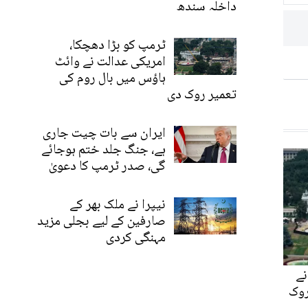
داخلہ سندھ
ٹرمپ کو بڑا دھچکا،
امریکی عدالت نے وائٹ
ہاؤس میں بال روم کی
تعمیر روک دی
ایران سے بات چیت جاری
ہے، جنگ جلد ختم ہوجائے
گی، صدر ٹرمپ کا دعویٰ
نیپرا نے ملک بھر کے
صارفین کے لیے بجلی مزید
مہنگی کردی
نے
روک