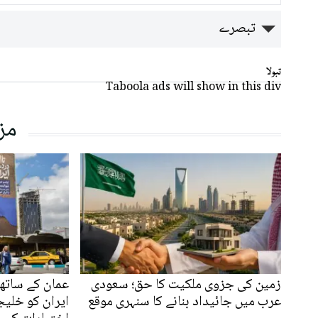
تبصرے
تبولا
Taboola ads will show in this div
مز
زمین کی جزوی ملکیت کا حق؛ سعودی
عمان کے ساتھ 
عرب میں جائیداد بنانے کا سنہری موقع
ایران کو خلیج