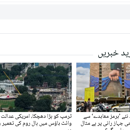
ید خبریں
نئے ’ہرمز معاہدے‘ سے
ٹرمپ کو بڑا دھچکا، امریکی عدالت 
ی جہاز رانی پر بے مثال
وائٹ ہاؤس میں بال روم کی تعمیر 