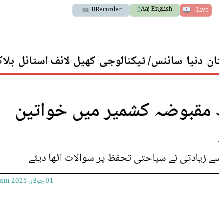
Aaj English
BRecorder
Live
ان
دنیا
سائنس/ ٹیکنالوجی
کھیل
لائف اسٹائل
بلا
مقبوضہ کشمیر میں خواتین
ے زیادتی نے سیاحتی تحفظ پر سوالات اٹھا دیئے
01 جولائ 2025
0am