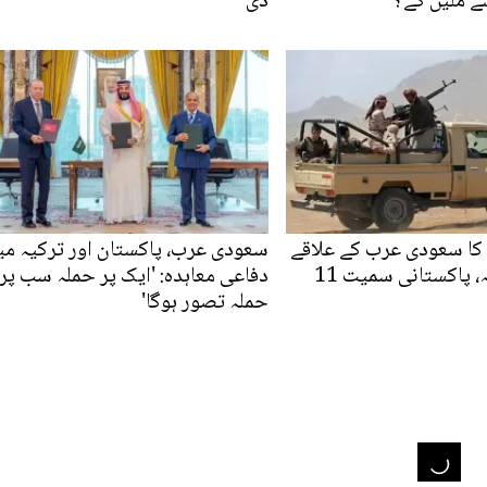
ے ملیں گے؟
دی
کا سعودی عرب کے علاقے
سعودی عرب، پاکستان اور ترکیہ می
نجران پر حملہ، پاکستانی سمیت 11
دفاعی معاہدہ: 'ایک پر حملہ سب پر
حملہ تصور ہوگا'