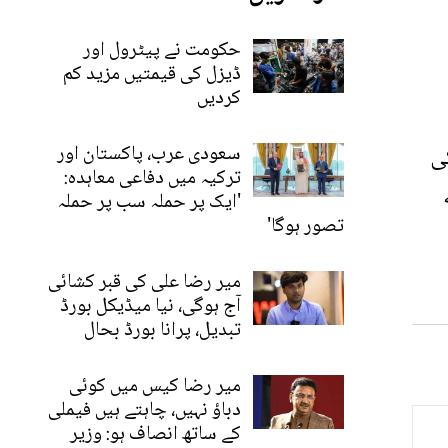
حکومت نے پیٹرول اور
ڈیزل کی قیمتیں مزید کم
کردیں
ی
سعودی عرب، پاکستان اور
ترکیہ میں دفاعی معاہدہ:
'ایک پر حملہ سب پر حملہ
تصور ہوگا'
میر رضا علی کی قبر کشائی
آج ہوگی، نیا میڈیکل بورڈ
تبدیل، پرانا بورڈ بحال
میر رضا کیس میں کوئی
دباؤ نہیں، چاہتے ہیں فیملی
کے ساتھ انصاف ہو: وزیر