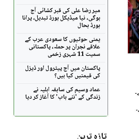
میر رضا علی کی قبر کشائی آج
ہوگی، نیا میڈیکل بورڈ تبدیل، پرانا
بورڈ بحال
یمنی حوثیوں کا سعودی عرب کے
علاقے نجران پر حملہ، پاکستانی
سمیت 11 شہری زخمی
پاکستان میں آج پیٹرول اور ڈیزل
کی قیمتیں کیا ہیں؟
عماد وسیم کی سابقہ اہلیہ نے
زندگی کے 'نئے باب' کا آغاز کر دیا
۔
تازہ ترین