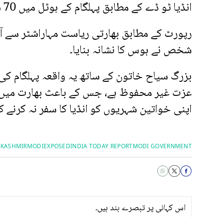
انڈیا ٹو ڈے کے مطابق پہلگام کے ہوٹل میں 70 سالہ سیاح خاتون کو زیادتی کا نشانہ بنا دیا گیا۔
رپورٹ کے مطابق بھارتی ریاست مہاراشٹر سے ا
شخص نے ہوس کا نشانہ بنایا۔
بزرگ سیاح خاتون کے ساتھ یہ واقعہ پہلگام کی
عزت غیر محفوظ ہے، جس کے باعث بھارت میں 
اپنی خواتین شہریوں کو انڈیا کا سفر نہ کرنے 
 KASHMIR
MODIEXPOSED
INDIA TODAY REPORT
MODI GOVERNMENT
اس کہانی پر تبصرے بند ہیں۔