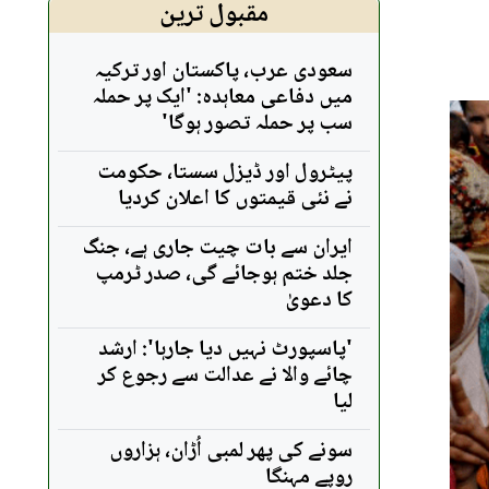
مقبول ترین
سعودی عرب، پاکستان اور ترکیہ
میں دفاعی معاہدہ: 'ایک پر حملہ
سب پر حملہ تصور ہوگا'
پیٹرول اور ڈیزل سستا، حکومت
نے نئی قیمتوں کا اعلان کردیا
ایران سے بات چیت جاری ہے، جنگ
جلد ختم ہوجائے گی، صدر ٹرمپ
کا دعویٰ
'پاسپورٹ نہیں دیا جارہا': ارشد
چائے والا نے عدالت سے رجوع کر
لیا
سونے کی پھر لمبی اُڑان، ہزاروں
روپے مہنگا