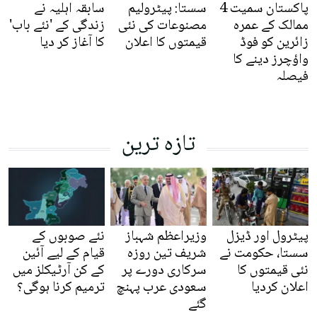
پاکستان سمیت 4
سستا: پیٹرولیم
سابقہ اہلیہ نے
ممالک کے عمرہ
مصنوعات کی نئی
زندگی کے 'نئے باب'
زائرین کو فوڈ
قیمتوں کا اعلان
کا آغاز کر دیا
واؤچرز دینے کا
فیصلہ
تازہ ترین
پیٹرول اور ڈیزل
وزیراعظم شہباز
نئے صوبوں کے
سستا، حکومت نے
شریف تین روزہ
قیام کے لیے آئین
نئی قیمتوں کا
سرکاری دورے پر
کے کن آرٹیکلز میں
اعلان کردیا
سعودی عرب پہنچ
ترمیم کرنا ہوگی؟
گئے