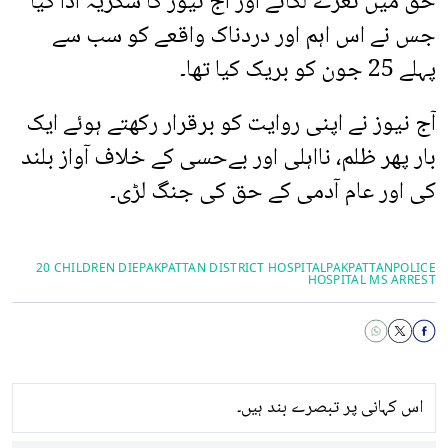
حق میں نعرے لگائے اور آج نیوز کا شکریہ ادا کیا
جس نے اس اہم اور دردناک واقعے کو سب سے
پہلے 25 جون کو بریک کیا تھا۔
آج نیوز نے اپنی روایت کو برقرار رکھتے ہوئے ایک
بار پھر ظلم، نااہلی اور بےحسی کے خلاف آواز بلند
کی اور عام آدمی کے حق کی جنگ لڑی۔
20 CHILDREN DIE
PAKPATTAN DISTRICT HOSPITAL
PAKPATTAN
POLICE
HOSPITAL MS ARREST
اس کہانی پر تبصرے بند ہیں۔