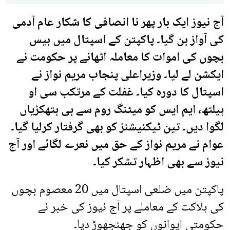
آج نیوز ایک بار پھر نا انصافی کا شکار عام آدمی
کی آواز بن گیا۔ پاکپتن کے اسپتال میں بیس
بچوں کی اموات کا معاملہ اٹھانے پر حکومت نے
ایکشن لے لیا۔ وزیراعلی پنجاب مریم نواز نے
اسپتال کا دورہ کیا۔ غفلت کے مرتکب سی او
ہیلتھ، ایم ایس کو میٹنگ روم سے ہی ہتھکڑیاں
لگوا دیں۔ تین ٹیکنیشنز کو بھی گرفتار کرلیا گیا۔
عوام نے مریم نواز کے حق میں نعرے لگائے اور آج
نیوز سے بھی اظہار تشکر کیا۔
پاکپتن میں ضلعی اسپتال میں 20 معصوم بچوں
کی ہلاکت کے معاملے پر آج نیوز کی خبر نے
حکومتی ایوانوں کو جھنجھوڑ دیا۔