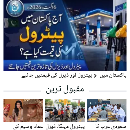
پاکستان میں آج پیٹرول اور ڈیزل کی قیمتیں جانیے
مقبول ترین
سعودی عرب کا
پیٹرول مہنگا، ڈیزل
عماد وسیم کی