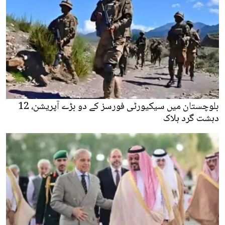
بلوچستان میں سیکیورٹی فورسز کے دو بڑے آپریشن، 12
دہشت گرد ہلاک