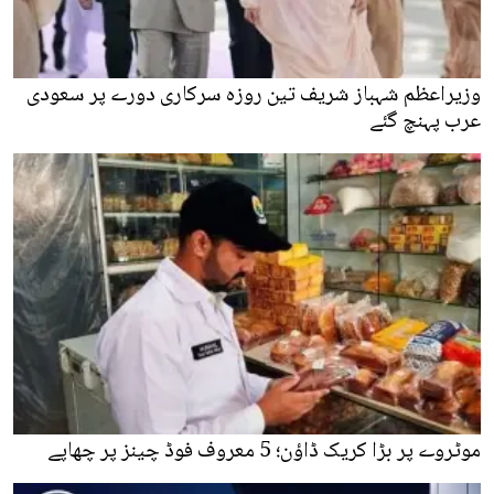
وزیراعظم شہباز شریف تین روزہ سرکاری دورے پر سعودی
عرب پہنچ گئے
موٹروے پر بڑا کریک ڈاؤن؛ 5 معروف فوڈ چینز پر چھاپے