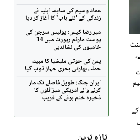
عماد وسیم کی سابقہ اہلیہ نے
زندگی کے 'نئے باب' کا آغاز کر دیا
میر رضا کیس: پولیس سرجن کی
پوسٹ مارٹم رپورٹ میں 14
منٹ
خامیوں کی نشاندہی
۔
یمن کی حوثی ملیشیا کا مبینہ
حملہ، بھارتی بحری جہاز ڈوب گیا
ٹ
کا اعلان کیا ہے۔ ٹیسٹ ٹیم کی قیادت ایڈم مارکرم کریں گے، ٹی 20 ٹیم
ایران جنگ: طویل فاصلے تک مار
کرنے والے امریکی میزائلوں کا
ذخیرہ ختم ہونے کے قریب
کے
ں
تازہ ترین