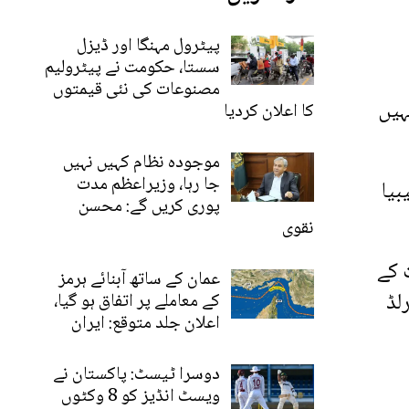
پیٹرول مہنگا اور ڈیزل
سستا، حکومت نے پیٹرولیم
مصنوعات کی نئی قیمتوں
ہیں
کا اعلان کردیا
موجودہ نظام کہیں نہیں
جا رہا، وزیراعظم مدت
میبیا
پوری کریں گے: محسن
نقوی
ست کے
عمان کے ساتھ آبنائے ہرمز
20 ٹی ٹوئنٹی ورلڈ
کے معاملے پر اتفاق ہو گیا،
اعلان جلد متوقع: ایران
دوسرا ٹیسٹ: پاکستان نے
ویسٹ انڈیز کو 8 وکٹوں