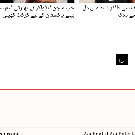
ایف سی فائٹر نیند میں دل
جب سچن ٹنڈولکر نے بھارتی ٹیم س
سے ہلاک
پہلے پاکستان کے لیے کرکٹ کھیلی
smission
Aaj English
Aaj Entert