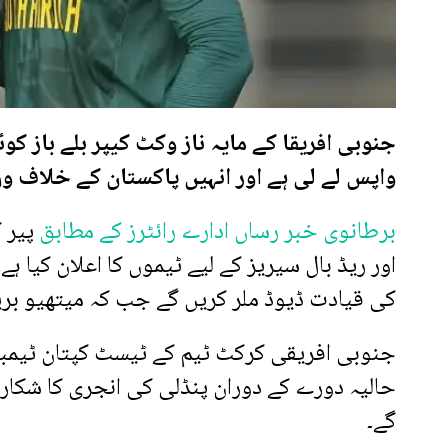
جنوبی افریقا کے مایہ ناز وکٹ کیپر بلے باز 
واپس لے لی ہے اور انہیں پاکستان کے خلاف ون
برطانوی خبر رساں ادارے رائٹرز کے مطابق
پیر ک
کی قیادت ڈیوڈ ملر کریں گے جب کہ میتھیو بری
جنوبی افریقی کرکٹ ٹیم کے ٹیسٹ کپتان ٹیمبا ب
حالیہ دورے کے دوران پنڈلی کی انجری کا شکار ہ
گے۔