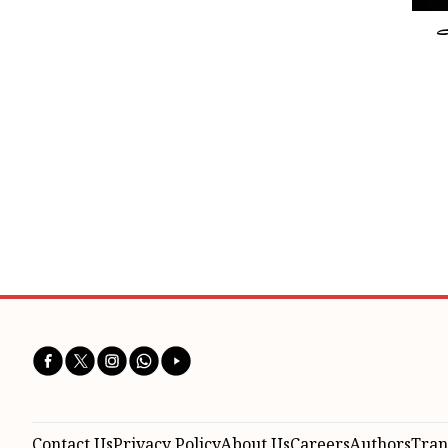
ے
Contact Us
Privacy Policy
About Us
Careers
Authors
Tran