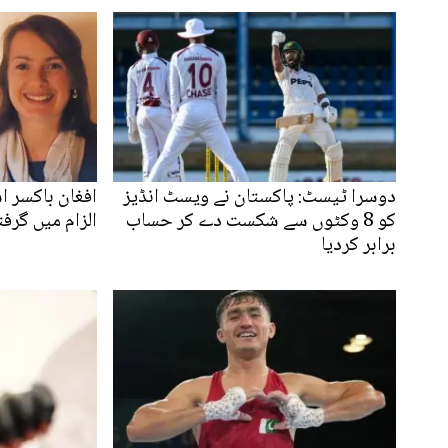
دوسرا ٹیسٹ: پاکستان نے ویسٹ انڈیز
افغان باکسر 
کو 8 وکٹوں سے شکست دے کر حساب
الزام میں گرفت
برابر کردیا