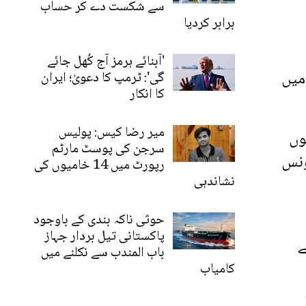
سے شکست دے کر حساب
برابر کردیا
'آبنائے ہرمز آج کُھل جائے
میں
گی': ٹرمپ کا دعویٰ؛ ایران
کا انکار
میر رضا کیس: پولیس
وں
سرجن کی پوسٹ مارٹم
ونس
رپورٹ میں 14 خامیوں کی
نشاندہی
حوثی ناکہ بندی کے باوجود
پاکستانی تیل بردار جہاز
 میں 2584 رنز اسکور کیے ہیں، 138.32 کے
باب المندب سے نکلنے میں
کامیاب