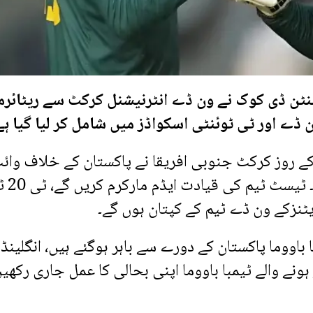
کوئنٹن ڈی کوک نے ون ڈے انٹرنیشنل کرکٹ سے ریٹائر
 ڈے اور ٹی ٹوئنٹی اسکواڈز میں شامل کر لیا گیا ہے
ے روز کرکٹ جنوبی افریقا نے پاکستان کے خلاف وائ
اور ریڈ بال سیریز کے لیے ٹیموں 
ٹنزکے ون ڈے ٹیم کے کپتان ہوں گے۔
اووما پاکستان کے دورے سے باہر ہوگئے ہیں، انگلینڈ 
ونے والے ٹیمبا باووما اپنی بحالی کا عمل جاری رکھی