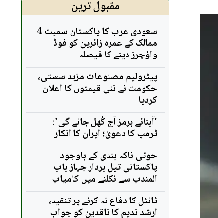
مقبول ترین
سعودی عرب کا پاکستان سمیت 4
ممالک کے عمرہ زائرین کو فوڈ
واؤچرز دینے کا فیصلہ
پیٹرولیم مصنوعات مزید سستی،
حکومت نے نئی قیمتوں کا اعلان
کردیا
'آبنائے ہرمز آج کُھل جائے گی':
ٹرمپ کا دعویٰ؛ ایران کا انکار
حوثی ناکہ بندی کے باوجود
پاکستانی تیل بردار جہاز باب
المندب سے نکلنے میں کامیاب
ٹائٹل کا دفاع نہ کرنے پر تنقید،
ارشد ندیم کا ناقدین کو جواب