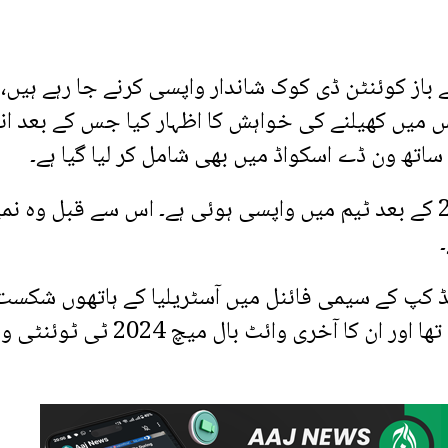
باز کوئنٹن ڈی کوک شاندار واپسی کرنے جا رہے ہیں،
 میں کھیلنے کی خواہش کا اظہار کیا جس کے بعد ان
اتھ ون ڈے اسکواڈ میں بھی شامل کر لیا گیا ہے۔
کونئنٹن ڈی کوک کی ٹی ٹوئنٹی ورلڈ کپ 2024 کے بعد ٹیم میں واپسی ہوئی ہے۔ اس سے قبل وہ ن
وبی افریقی کرکٹر نے 2023 کے ورلڈ کپ کے سیمی فائنل میں آسٹریلیا کے ہاتھوں شک
بعد ون ڈے کرکٹ سے ریٹائرمنٹ کا اعلان کردیا تھا اور ان کا آخری وائٹ بال میچ 24