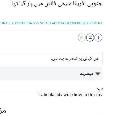
جنوبی افریقا سیمی فائنل میں ہار گیا تھا۔
TON DE KOCK
PAKISTAN VS SOUTH AFRICA
ODI CRICKET
RETIREMENT
اس کہانی پر تبصرے بند ہیں۔
تبصرے
تبولا
Taboola ads will show in this div
مز