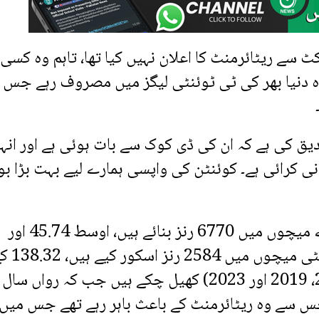
 سے ریٹائرمنٹ کا اعلان نہیں کیا تھا، تاہم وہ کسی
وہ دنیا بھر کی ٹی ٹوئنٹی لیگز میں مصروف رہے جس 
یق کی ہے کہ ان کی ڈی کوک سے بات ہوئی ہے اور انہ
انی کرائی ہے۔ کوئنٹن کی واپسی ہمارے لیے بہت بڑا ب
اعداد و شمار کے مطابق ڈی کوک نے 155 ون ڈے میچوں میں 6770 رنز بنائے ہیں، اوسط 45.74 اور
اسٹرائیک ریٹ 96.64 رہا۔ انہوں نے 92 ٹی ٹوئنٹی میچوں
اسٹرائیک ریٹ کے ساتھ وہ تین ورلڈ کپ (2015، 2019 اور 2023) کھیل چکے ہیں جب کہ رواں سال
جس سے وہ ریٹائرمنٹ کے باعث باہر رہے تھے جس میں