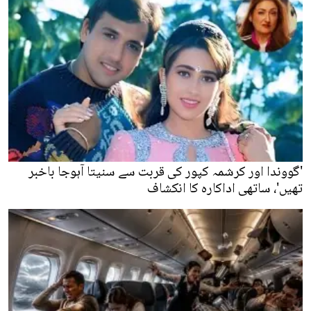
'گووندا اور کرشمہ کپور کی قربت سے سنیتا آہوجا باخبر
تھیں'، ساتھی اداکارہ کا انکشاف