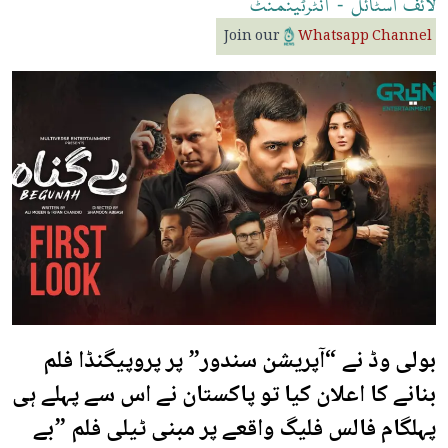
لائف
اسٹائل
-
انٹرٹینمنٹ
Join our
Whatsapp Channel
بولی وڈ نے “آپریشن سندور” پر پروپیگنڈا فلم
بنانے کا اعلان کیا تو پاکستان نے اس سے پہلے ہی
پہلگام فالس فلیگ واقعے پر مبنی ٹیلی فلم ”بے