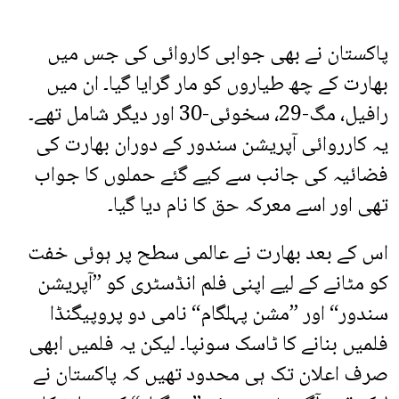
پاکستان نے بھی جوابی کاروائی کی جس میں
بھارت کے چھ طیاروں کو مار گرایا گیا۔ ان میں
رافیل، مگ-29، سخوئی-30 اور دیگر شامل تھے۔
یہ کارروائی آپریشن سندور کے دوران بھارت کی
فضائیہ کی جانب سے کیے گئے حملوں کا جواب
تھی اور اسے معرکہ حق کا نام دیا گیا۔
اس کے بعد بھارت نے عالمی سطح پر ہوئی خفت
کو مٹانے کے لیے اپنی فلم انڈسٹری کو ”آپریشن
سندور“ اور ”مشن پہلگام“ نامی دو پروپیگنڈا
فلمیں بنانے کا ٹاسک سونپا۔ لیکن یہ فلمیں ابھی
صرف اعلان تک ہی محدود تھیں کہ پاکستان نے