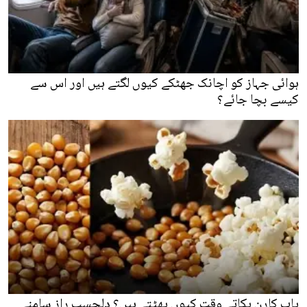
ہوائی جہاز کو اچانک جھٹکے کیوں لگتے ہیں اور اس سے
کیسے بچا جائے؟
پاپ کارن پکاتے وقت کیوں پھٹتے ہیں؟ دلچسپ راز سامنے