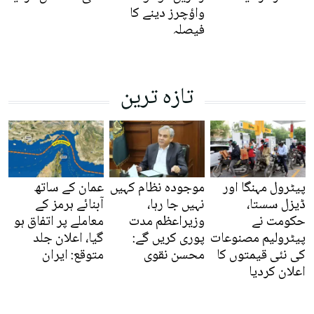
واؤچرز دینے کا
فیصلہ
تازہ ترین
پیٹرول مہنگا اور
موجودہ نظام کہیں
عمان کے ساتھ
ڈیزل سستا،
نہیں جا رہا،
آبنائے ہرمز کے
حکومت نے
وزیراعظم مدت
معاملے پر اتفاق ہو
پیٹرولیم مصنوعات
پوری کریں گے:
گیا، اعلان جلد
کی نئی قیمتوں کا
محسن نقوی
متوقع: ایران
اعلان کردیا