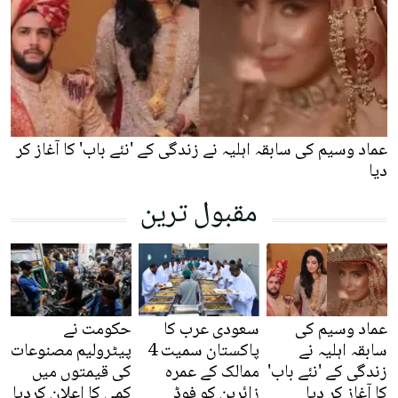
عماد وسیم کی سابقہ اہلیہ نے زندگی کے 'نئے باب' کا آغاز کر
دیا
مقبول ترین
عماد وسیم کی
سعودی عرب کا
حکومت نے
سابقہ اہلیہ نے
پاکستان سمیت 4
پیٹرولیم مصنوعات
زندگی کے 'نئے باب'
ممالک کے عمرہ
کی قیمتوں میں
کا آغاز کر دیا
زائرین کو فوڈ
کمی کا اعلان کردیا