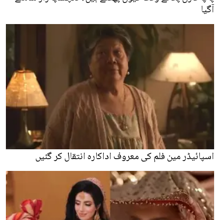
آگیا
اسپائیڈر مین فلم کی معروف اداکارہ انتقال کر گئیں