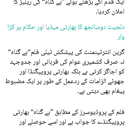
ایک قدم آگے بڑھتے ہوئے ”بے گناہ“ کی ریلیز کا
اعلان کردیا۔
دلجیت دوسانجھ کا بھارتی میڈیا اور حکام پر کڑا
وار
گرین انٹرٹینمنٹ کی پیشکش ٹیلی فلم“بے گناہ“
نہ صرف کشمیری عوام کی قربانی اور جدوجہد
کو اجاگر کرتی ہے بلکہ بھارتی پروپیگنڈا اور
جھوٹے الزامات کے ردعمل کے طور پر ایک مضبوط
پیغام بھی دیتی ہے۔
فلم کے پروڈیوسرز کے مطابق ”بے گناہ“ بھارتی
پروپیگنڈے کا جواب ہے اور اسے حوصلے اور