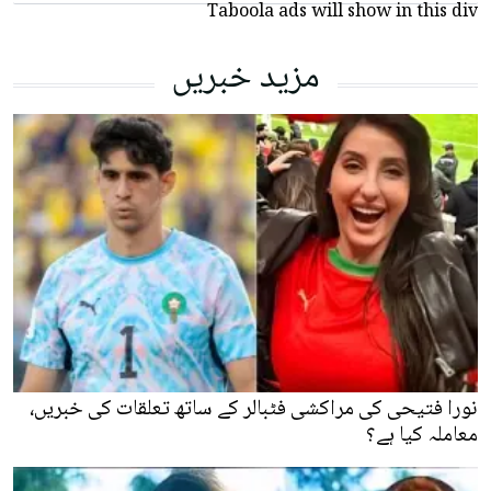
Taboola ads will show in this div
مزید خبریں
نورا فتیحی کی مراکشی فٹبالر کے ساتھ تعلقات کی خبریں،
معاملہ کیا ہے؟