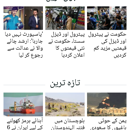
حکومت نے پیٹرول
پیٹرول اور ڈیزل
'پاسپورٹ نہیں دیا
اور ڈیزل کی
سستا، حکومت نے
جارہا': ارشد چائے
قیمتیں مزید کم
نئی قیمتوں کا
والا نے عدالت سے
کردیں
اعلان کردیا
رجوع کر لیا
تازہ ترین
یمن کے حوثی
بلوچستان میں
آبنائے ہرمز کھولنے
باغیوں کا سعودی
فتنہ الہندوستان
کے لیے ایران نے 6