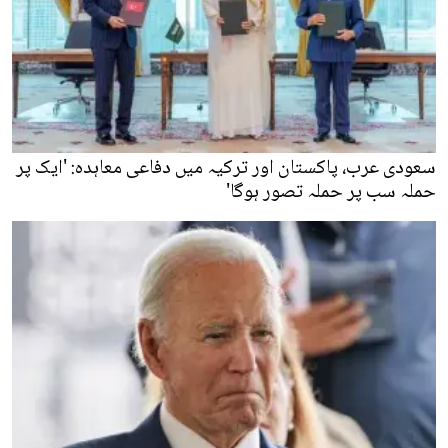
سعودی عرب، پاکستان اور ترکیہ میں دفاعی معاہدہ: 'ایک پر
حملہ سب پر حملہ تصور ہوگا'