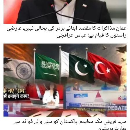
عمان مذاکرات کا مقصد آبنائے ہرمز کی بحالی نہیں، عارضی
راستوں کا قیام ہے: عباس عراقچی
سہہ فریقی مکّہ معاہدہ: پاکستان کو ملنے والے فوائد سے
بھارت پریشان