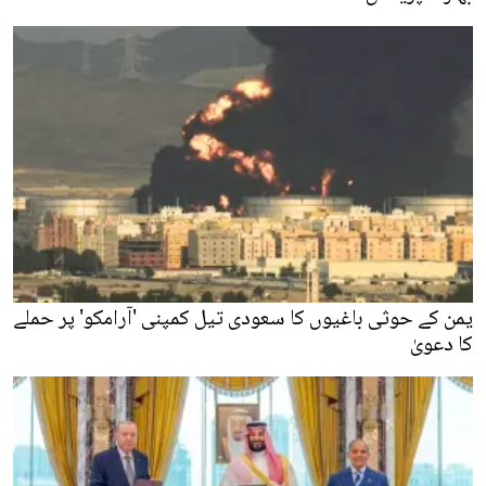
یمن کے حوثی باغیوں کا سعودی تیل کمپنی 'آرامکو' پر حملے
کا دعویٰ