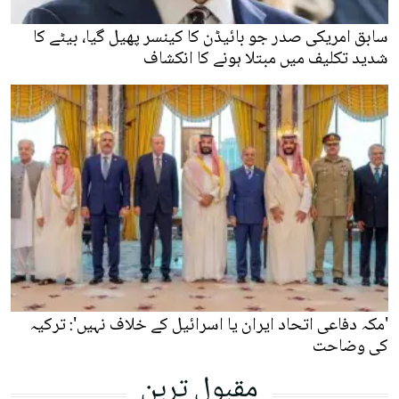
سابق امریکی صدر جو بائیڈن کا کینسر پھیل گیا، بیٹے کا
شدید تکلیف میں مبتلا ہونے کا انکشاف
'مکہ دفاعی اتحاد ایران یا اسرائیل کے خلاف نہیں': ترکیہ
کی وضاحت
مقبول ترین