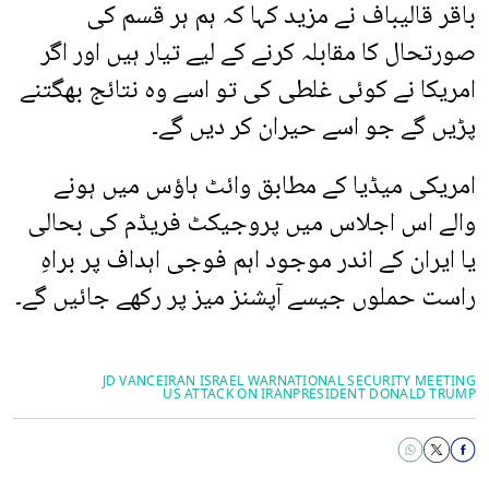
باقر قالیباف نے مزید کہا کہ ہم ہر قسم کی
صورتحال کا مقابلہ کرنے کے لیے تیار ہیں اور اگر
امریکا نے کوئی غلطی کی تو اسے وہ نتائج بھگتنے
پڑیں گے جو اسے حیران کر دیں گے۔
امریکی میڈیا کے مطابق وائٹ ہاؤس میں ہونے
والے اس اجلاس میں پروجیکٹ فریڈم کی بحالی
یا ایران کے اندر موجود اہم فوجی اہداف پر براہِ
راست حملوں جیسے آپشنز میز پر رکھے جائیں گے۔
JD VANCE
IRAN ISRAEL WAR
NATIONAL SECURITY MEETING
US ATTACK ON IRAN
PRESIDENT DONALD TRUMP