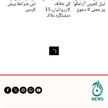
تیل کمپنی 'آرامکو'
کے خلاف
نئی شرائط پیش
پر حملے کا دعویٰ
کارروائیاں، 15
کردیں
دہشتگرد ہلاک