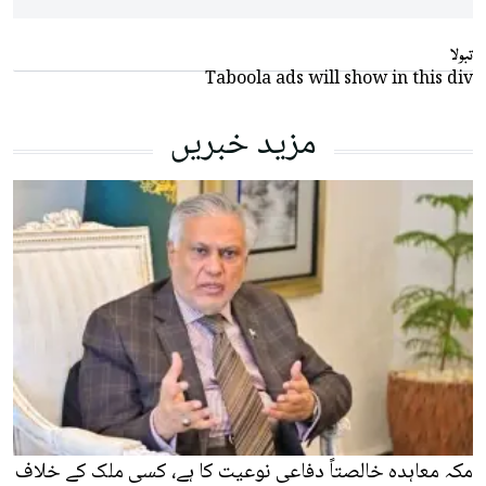
تبولا
Taboola ads will show in this div
مزید خبریں
مکہ معاہدہ خالصتاً دفاعی نوعیت کا ہے، کسی ملک کے خلاف