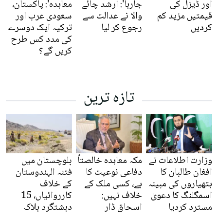
اور ڈیزل کی
جارہا': ارشد چائے
معاہدہ': پاکستان،
قیمتیں مزید کم
والا نے عدالت سے
سعودی عرب اور
کردیں
رجوع کر لیا
ترکیہ ایک دوسرے
کی مدد کس طرح
کریں گے؟
تازہ ترین
وزارت اطلاعات نے
مکہ معاہدہ خالصتاً
بلوچستان میں
افغان طالبان کا
دفاعی نوعیت کا
فتنہ الہندوستان
ہتھیاروں کی مبینہ
ہے، کسی ملک کے
کے خلاف
اسمگلنگ کا دعویٰ
خلاف نہیں:
کارروائیاں، 15
مسترد کردیا
اسحاق ڈار
دہشتگرد ہلاک