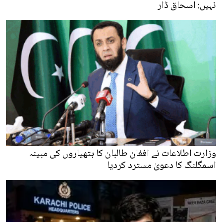
نہیں: اسحاق ڈار
وزارت اطلاعات نے افغان طالبان کا ہتھیاروں کی مبینہ
اسمگلنگ کا دعویٰ مسترد کردیا