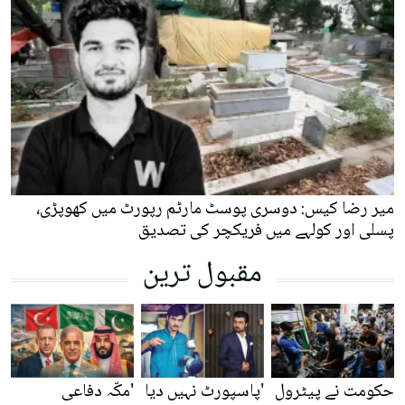
میر رضا کیس: دوسری پوسٹ مارٹم رپورٹ میں کھوپڑی،
پسلی اور کولہے میں فریکچر کی تصدیق
مقبول ترین
حکومت نے پیٹرول
'پاسپورٹ نہیں دیا
'مکّہ دفاعی