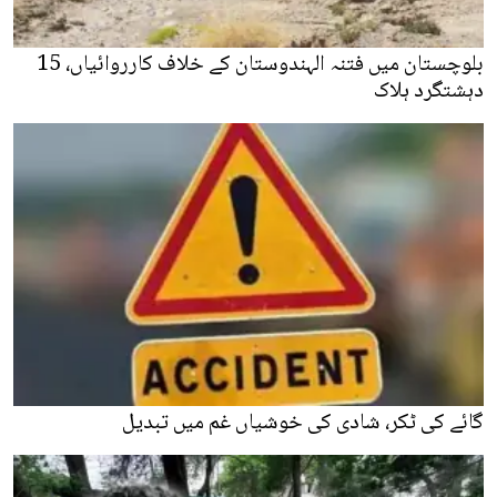
بلوچستان میں فتنہ الہندوستان کے خلاف کارروائیاں، 15
دہشتگرد ہلاک
گائے کی ٹکر، شادی کی خوشیاں غم میں تبدیل