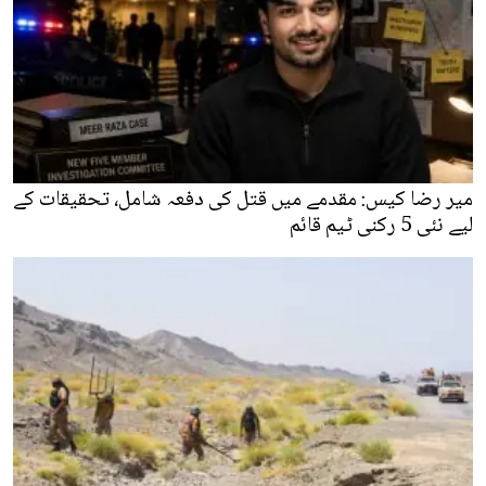
میر رضا کیس: مقدمے میں قتل کی دفعہ شامل، تحقیقات کے
لیے نئی 5 رکنی ٹیم قائم