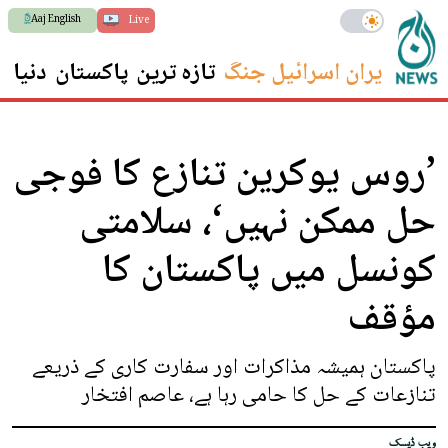
Aaj English
Live
ایران اسرائیل جنگ
تازہ ترین
پاکستان
دنیا
س
’روس یوکرین تنازع کا فوجی
حل ممکن نہیں‘، سلامتی
کونسل میں پاکستان کا
مؤقف
پاکستان ہمیشہ مذاکرات اور سفارت کاری کے ذریعے
تنازعات کے حل کا حامی رہا ہے، عاصم افتخار
ویب ڈیسک