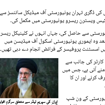
ل کی ڈگری تہران یونیورسٹی آف میڈیکل سائنسز سے
کیس ویسٹرن ریسرو یونیورسٹی میں مکمل کی۔
نیورسٹی سے حاصل کی، جہاں انہوں نے کلینیکل ریسر
عد وہ ایموری یونیورسٹی اسکول آف میڈیسن میں
یں اسسٹنٹ پروفیسر کے فرائض انجام دے دہی تھیں۔
 کارٹر کی جانب سے
منے آئی ہے، جس میں
ف کرنے اور ان کا
نیورسٹی کے ون شپ