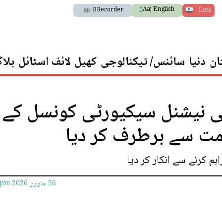
Aaj English
BRecorder
Live
ان
دنیا
سائنس/ ٹیکنالوجی
کھیل
لائف اسٹائل
بلا
نی نیشنل سیکیورٹی کونسل کے
مت سے برطرف کر دیا
م کرنے سے انکار کر دیا
26 جنوری 2026
9pm