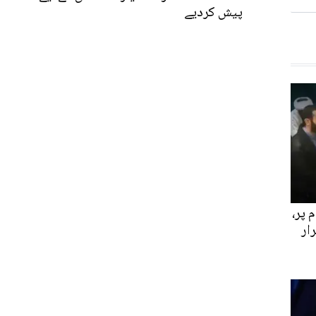
پیش کردیے
 پر،
ار