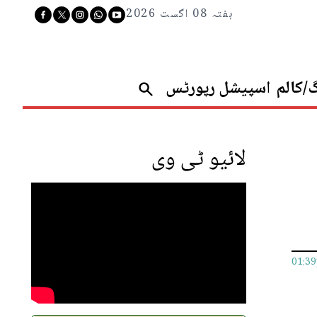
ہفتہ 08 اگست 2026
گ/کالم
اسپیشل رپورٹس
لائیو ٹی وی
01:3