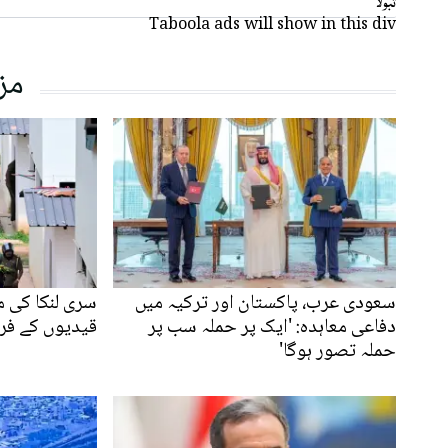
تبولا
Taboola ads will show in this div
مز
سعودی عرب، پاکستان اور ترکیہ میں
سری لنکا کی 
دفاعی معاہدہ: 'ایک پر حملہ سب پر
قیدیوں کے فرار 
حملہ تصور ہوگا'