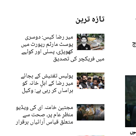
تازہ ترین
میر رضا کیس: دوسری
چ
پوسٹ مارٹم رپورٹ میں
کھوپڑی، پسلی اور کولہے
میں فریکچر کی تصدیق
پولیس تفتیش کے بجائے
میر رضا کے اہلِ خانہ کو
ہراساں کر رہی ہے: وکیل
مجتبیٰ خامنہ ای کی ویڈیو
منظرِ عام پر، صحت سے
متعلق قیاس آرائیاں برقرار