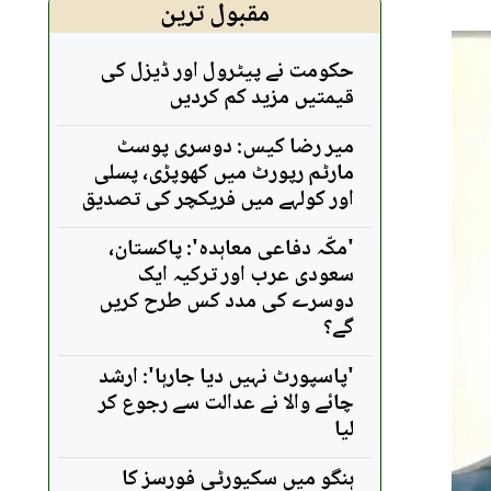
مقبول ترین
حکومت نے پیٹرول اور ڈیزل کی
قیمتیں مزید کم کردیں
میر رضا کیس: دوسری پوسٹ
مارٹم رپورٹ میں کھوپڑی، پسلی
اور کولہے میں فریکچر کی تصدیق
'مکّہ دفاعی معاہدہ': پاکستان،
سعودی عرب اور ترکیہ ایک
دوسرے کی مدد کس طرح کریں
گے؟
'پاسپورٹ نہیں دیا جارہا': ارشد
چائے والا نے عدالت سے رجوع کر
لیا
ہنگو میں سکیورٹی فورسز کا