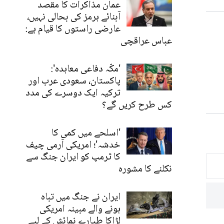
عمان مذاکرات کا مقصد
آبنائے ہرمز کی بحالی نہیں،
عارضی راستوں کا قیام ہے:
عباس عراقچی
'مکّہ دفاعی معاہدہ':
پاکستان، سعودی عرب اور
ترکیہ ایک دوسرے کی مدد
کس طرح کریں گے؟
'اسلحے میں کمی کا
خدشہ'؛ امریکی آرمی چیف
کا ٹرمپ کو ایران جنگ سے
نکلنے کا مشورہ
ایران نے جنگ میں تباہ
ہونے والے مبینہ امریکی
لڑاکا طیارے نمائش کے لیے