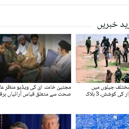
ید خبریں
مختلف جیلوں میں
مجتبیٰ خامنہ ای کی ویڈیو منظرِ عام
کی کوشش، 3 ہلاک
صحت سے متعلق قیاس آرائیاں برقر