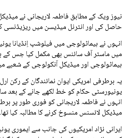
نیوز ویک کے مطابق فاطمہ لاریجانی نے میڈیک
حاصل کی اور انٹرنل میڈیسن میں ریزیڈنسی 
انہوں نے ہیماٹولوجی میں فیلوشپ اِنڈیانا یو
میں ماسٹر آف سائنس بھی مکمل کیا جس کے ب
ہیماٹولوجی اور میڈیکل آنکولوجی کے شعبے م
یہ برطرفی امریکی ایوان نمائندگان کے رکن ارل
یونیورسٹی حکام کو خط لکھے جانے کے بعد سا
انہوں نے فاطمہ لاریجانی کو فوری طور پر برطر
میڈیکل لائسنس منسوخ کرنے کا مطالبہ کیا تھا۔
ایرانی نژاد امریکیوں کی جانب سے ایموری یو