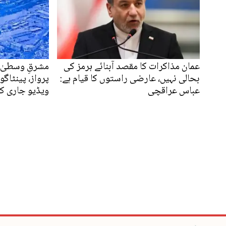
عمان مذاکرات کا مقصد آبنائے ہرمز کی
مشرقِ وسطیٰ پ
بحالی نہیں، عارضی راستوں کا قیام ہے:
پرواز، پینٹاگو
عباس عراقچی
ویڈیو جاری ک