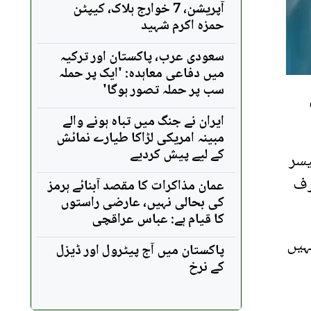
آپریشن، 7 خوارج ہلاک، کیپٹن
حمزہ اکرم شہید
سعودی عرب، پاکستان اور ترکیہ
میں دفاعی معاہدہ: 'ایک پر حملہ
سب پر حملہ تصور ہوگا'
ایران نے جنگ میں تباہ ہونے والے
مبینہ امریکی لڑاکا طیارے نمائش
کے لیے پیش کردیے
یسر
رف
عمان مذاکرات کا مقصد آبنائے ہرمز
کی بحالی نہیں، عارضی راستوں
کا قیام ہے: عباس عراقچی
ہیں
پاکستان میں آج پیٹرول اور ڈیزل
کے نرخ