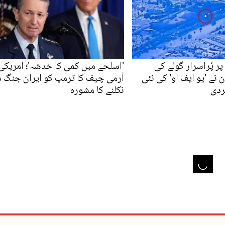
ر پُراسرار گولے کی
'اسلحے میں کمی کا خدشہ'؛ امریکی
ن نے 'یو ایف او' کی نئی
آرمی چیف کا ٹرمپ کو ایران جنگ 
ردی
نکلنے کا مشورہ