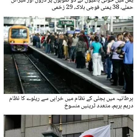
یمن میں حوثی باغیوں کے دو صوبوں پر ڈرون اور میزائل
حملے، 38 یمنی فوجی ہلاک، 29 زخمی
برطانیہ میں بجلی کے نظام میں خرابی سے ریلوے کا نظام
درہم برہم، متعدد ٹرینیں منسوخ