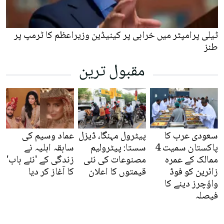
ٹیلی پرامپٹر میں خرابی پر کینیڈین وزیراعظم کا ٹرمپ پر
طنز
مقبول ترین
سعودی عرب کا
پیٹرول مہنگا، ڈیزل
عماد وسیم کی
پاکستان سمیت 4
سستا: پیٹرولیم
سابقہ اہلیہ نے
ممالک کے عمرہ
مصنوعات کی نئی
زندگی کے 'نئے باب'
زائرین کو فوڈ
قیمتوں کا اعلان
کا آغاز کر دیا
واؤچرز دینے کا
فیصلہ