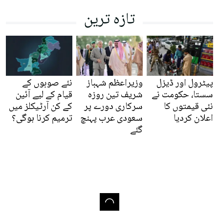
تازہ ترین
پیٹرول اور ڈیزل
وزیراعظم شہباز
نئے صوبوں کے
سستا، حکومت نے
شریف تین روزہ
قیام کے لیے آئین
نئی قیمتوں کا
سرکاری دورے پر
کے کن آرٹیکلز میں
اعلان کردیا
سعودی عرب پہنچ
ترمیم کرنا ہوگی؟
گئے