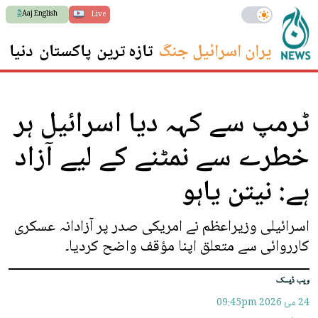
Aaj English
Live
ایران اسرائیل جنگ
تازہ ترین
پاکستان
دنیا
س
ٹرمپ سے کہہ دیا اسرائیل ہر
خطرے سے نمٹنے کے لیے آزاد
ہے: نیتن یاہو
اسرائیلی وزیراعظم نے امریکی صدر پر آزادانہ عسکری
کارروائی سے متعلق اپنا مؤقف واضح کردیا۔
ویب ڈیسک
24 مئ 2026
09:45pm