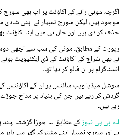
اگرچہ مونی رائے کے اکاؤنٹ پر اب بھی سورج ک
موجود ہیں، لیکن سورج نمبیار نے اپنی شادی
حذف کر دی ہیں اور حال ہی میں اپنا اکاؤنٹ بھی
رپورٹ کے مطابق، مونی کی سب سے اچھی دوست، 
نے بھی سُراج کے اکاؤنٹ کے ڈی ایکٹیویٹ ہونے 
انسٹاگرام پر ان فالو کر دیا تھا۔
سوشل میڈیا ویب سائٹس پر ان کے اکاؤنٹس ک
گردش کر رہے ہیں جن کی بنیاد پر مداح جوڑے 
رہے ہیں۔
اے بی پی نیوز
کے مطابق یہ جوڑا گزشتہ چند ہف
ہے اور سورج نمبیار اپنے مشترکہ گھر سے باہر م