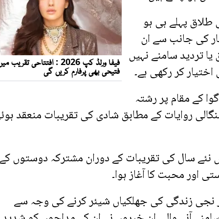
 طلاق پہلے ہی ہو
ار کی جانب سے ان
یا تردید سامنے نہیں
اختیار کر رکھی ہے۔
 سورج نمبیار جنوری 2022 میں گوا کے مقام پر رشتہ
بنگالی روایات کے مطابق شادی کی تقریبات منعقد ہوئ
لاقات 2019 میں دبئی میں نئے سال کی تقریبات کے دوران مشترکہ دوستوں کے
ی اور محبت کا آغاز ہوا۔
ر نجی زندگی کی جھلکیاں شیئر کرنے کی وجہ سے
 سامنے آنے والی ان خبروں نے ان کے مداحوں کو شدید