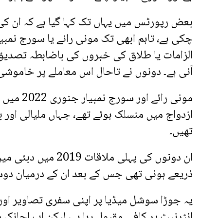
بعض رپورٹس میں یہاں تک کہا گیا ہے کہ ان کی
چکی ہے، تاہم ابھی تک مونی رائے یا سورج نمبی
الزامات یا طلاق کی خبروں کی باضابطہ تصدیق 
آئی ہے۔ دونوں نے تاحال اس معاملے پر خاموشی 
مونی رائے اور
ازدواج میں منسلک ہوئے تھے، جہاں ملیالی اور 
تھیں۔
ان دونوں کی پہلی م
ذریعے ہوئی تھی جس کے بعد ان کے درمیان دوست
یہ جوڑا سوشل میڈیا پر اپنی سفری تصاویر او
انٹرنیٹ پر کافی مقبول رہا ہے، لیکن اب اچانک