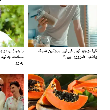
کیا نوجوانوں کے لیے پروٹین شیک
راجپال یادو پ
واقعی ضروری ہیں؟
سخت، جائیداد
جاری