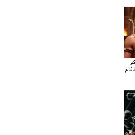
کو
اکام