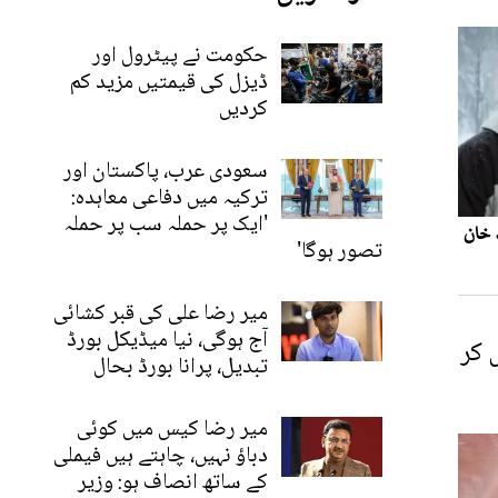
حکومت نے پیٹرول اور
ڈیزل کی قیمتیں مزید کم
کردیں
سعودی عرب، پاکستان اور
ترکیہ میں دفاعی معاہدہ:
'ایک پر حملہ سب پر حملہ
تصور ہوگا'
میر رضا علی کی قبر کشائی
آج ہوگی، نیا میڈیکل بورڈ
 کر
تبدیل، پرانا بورڈ بحال
میر رضا کیس میں کوئی
دباؤ نہیں، چاہتے ہیں فیملی
کے ساتھ انصاف ہو: وزیر