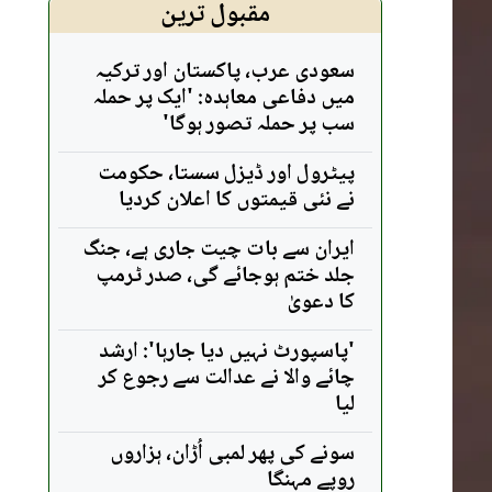
مقبول ترین
سعودی عرب، پاکستان اور ترکیہ
میں دفاعی معاہدہ: 'ایک پر حملہ
سب پر حملہ تصور ہوگا'
پیٹرول اور ڈیزل سستا، حکومت
نے نئی قیمتوں کا اعلان کردیا
ایران سے بات چیت جاری ہے، جنگ
جلد ختم ہوجائے گی، صدر ٹرمپ
کا دعویٰ
'پاسپورٹ نہیں دیا جارہا': ارشد
چائے والا نے عدالت سے رجوع کر
لیا
سونے کی پھر لمبی اُڑان، ہزاروں
روپے مہنگا