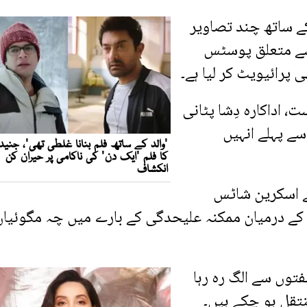
ے ساتھ چند تصاویر
 سے متعلق پوسٹس
 پرائیویٹ کر لیا ہے۔
اداکارہ دِشا پٹانی
سے پہلے انہیں
ے اسکرین شاٹس
کے درمیان ممکنہ علیحدگی کے بارے میں چہ مگوئیاں
توں سے الگ رہ رہا
نتقل ہو چکے ہیں۔