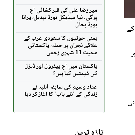
میر رضا علی کی قبر کشائی آج
ہوگی، نیا میڈیکل بورڈ تبدیل، پرانا
بورڈ بحال
کے
یمنی حوثیوں کا سعودی عرب کے
علاقے نجران پر حملہ، پاکستانی
سمیت 11 شہری زخمی
ہ
پاکستان میں آج پیٹرول اور ڈیزل
کی قیمتیں کیا ہیں؟
عماد وسیم کی سابقہ اہلیہ نے
زندگی کے 'نئے باب' کا آغاز کر دیا
نی
تازہ ترین