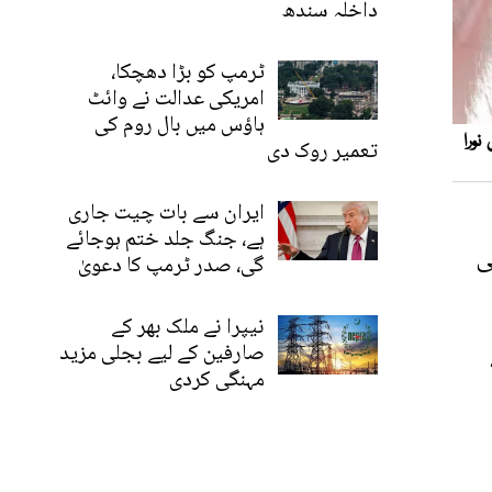
داخلہ سندھ
ٹرمپ کو بڑا دھچکا،
امریکی عدالت نے وائٹ
ہاؤس میں بال روم کی
تعمیر روک دی
ایران سے بات چیت جاری
ہے، جنگ جلد ختم ہوجائے
ی
گی، صدر ٹرمپ کا دعویٰ
نیپرا نے ملک بھر کے
صارفین کے لیے بجلی مزید
مہنگی کردی