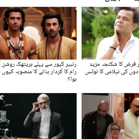
ر قرض کا شکنجہ مزید
رنبیر کپور سے پہلے ہریتھک روشن 
وں کی نیلامی کا نوٹس
رام کا کردار بنانے کا منصوبہ کیوں ن
ہوا؟