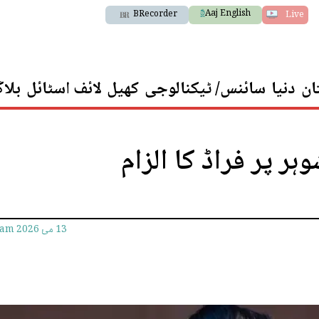
Aaj English
BRecorder
Live
ان
دنیا
سائنس/ ٹیکنالوجی
کھیل
لائف اسٹائل
بلا
ر پر فراڈ کا الزام
13 مئ 2026
2am