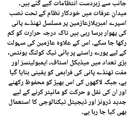
جانب سے زبردست انتظامات کیے گئے ہیں۔
میدانِ عرفات میں خودکار نظام کے تحت نصب
اسپرے امبریلازعازمین پر مسلسل ٹھنڈے پانی
کی پھوار برسا رہی ہیں تاکہ درجہ حرارت کو کم
رکھا جا سکے۔ اس کے علاوہ عازمین کی سہولت
کے لیے پورے راستے پر ہائی ٹیک کولنگ یونٹس،
بڑی تعداد میں میڈیکل اسٹاف، ایمبولینسز اور
مفت ٹھنڈے پانی کی فراہمی کو یقینی بنایا گیا
ہے، جبکہ لاکھوں کی اس بھیڑ کو محفوظ رکھنے
اور ان کی نقل و حرکت کو مانیٹر کرنے کے لیے
جدید ڈرونز اور ڈیجیٹل ٹیکنالوجی کا استعمال
بھی کیا جا رہا ہے۔