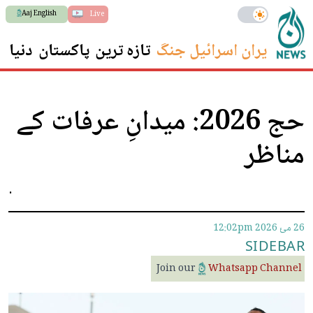
Aaj English
Live
ایران اسرائیل جنگ
تازہ ترین
پاکستان
دنیا
س
حج 2026: میدانِ عرفات کے
مناظر
.
26 مئ 2026
12:02pm
SIDEBAR
Join our
Whatsapp Channel