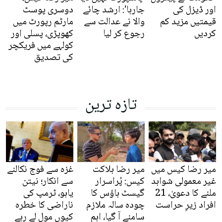
اور ڈیزل کی
جارہا': ارشد چائے
دوسری پوسٹ
قیمتیں مزید کم
والا نے عدالت سے
مارٹم رپورٹ میں
کردیں
رجوع کر لیا
کھوپڑی، پسلی اور
کولہے میں فریکچر
کی تصدیق
تازہ ترین
میر رضا کیس میں
میر رضا ہلاکت
غزہ سے فوج نکالنے
غیر معمولی شواہد
کیس: پُراسرار
سے انکار؛ نیتن
ملنے کا دعویٰ، 21
گیسٹ ہاؤس کا
یاہو، ٹرمپ کی
افراد زیرِ حراست
چودہ سالہ ملازم
ناراضی کا خطرہ
سامنے آ گیا، اہم
کیوں مول لے رہے