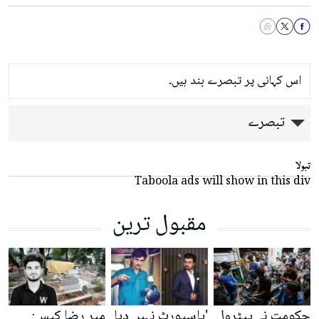
اس کہانی پر تبصرے بند ہیں۔
تبصرے
تبولا
Taboola ads will show in this div
مقبول ترین
حکومت نے پیٹرول
'پاسپورٹ نہیں دیا
میر رضا کیس: