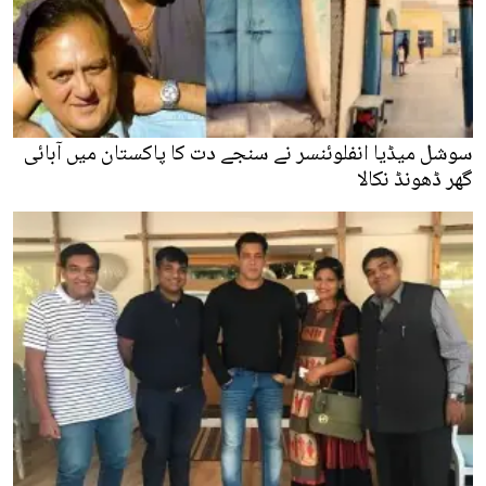
سوشل میڈیا انفلوئنسر نے سنجے دت کا پاکستان میں آبائی
گھر ڈھونڈ نکالا