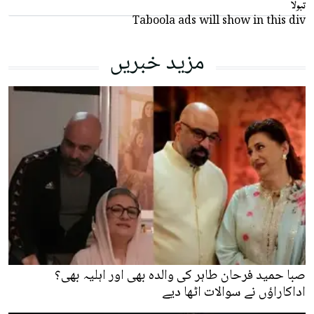
تبولا
Taboola ads will show in this div
مزید خبریں
صبا حمید فرحان طاہر کی والدہ بھی اور اہلیہ بھی؟
اداکاراؤں نے سوالات اٹھا دیے