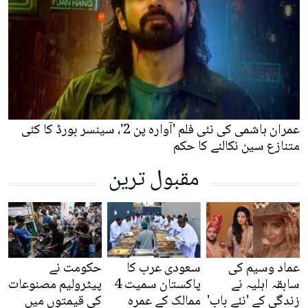
عمران ہاشمی کی نئی فلم 'آوارہ پن 2'، سینسر بورڈ کا کئی
متنازع سین نکالنے کا حکم
مقبول ترین
عماد وسیم کی
سعودی عرب کا
حکومت نے
سابقہ اہلیہ نے
پاکستان سمیت 4
پیٹرولیم مصنوعات
زندگی کے 'نئے باب'
ممالک کے عمرہ
کی قیمتوں میں