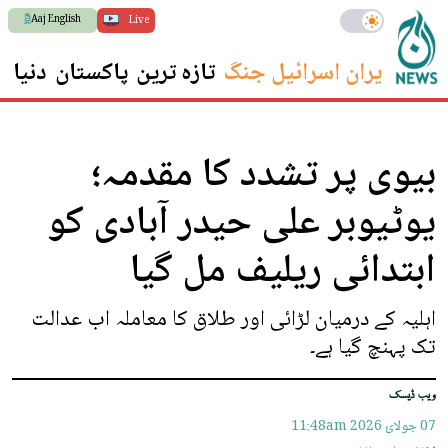
Aaj English
Live
ایران اسرائیل جنگ
تازہ ترین
پاکستان
دنیا
س
بیوی پر تشدد کا مقدمہ؛
یوٹیوبر علی حیدر آبادی کو
ابتدائی ریلیف مل گیا
اہلیہ کے درمیان لڑائی اور طلاق کا معاملہ اب عدالت
تک پہنچ گیا ہے۔
ویب ڈیسک
07 جولائ 2026
11:48am