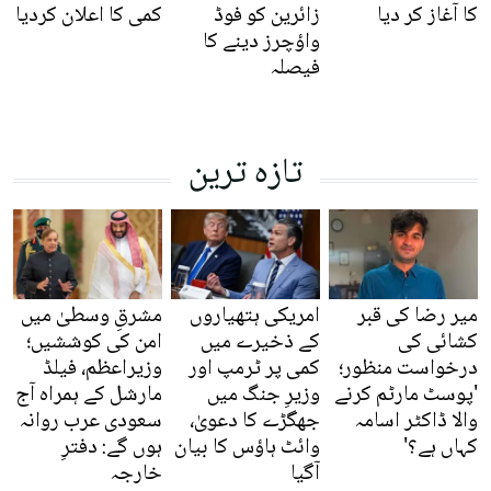
کا آغاز کر دیا
زائرین کو فوڈ
کمی کا اعلان کردیا
واؤچرز دینے کا
فیصلہ
تازہ ترین
میر رضا کی قبر
امریکی ہتھیاروں
مشرقِ وسطیٰ میں
کشائی کی
کے ذخیرے میں
امن کی کوششیں؛
درخواست منظور؛
کمی پر ٹرمپ اور
وزیراعظم، فیلڈ
'پوسٹ مارٹم کرنے
وزیرِ جنگ میں
مارشل کے ہمراہ آج
والا ڈاکٹر اسامہ
جھگڑے کا دعویٰ،
سعودی عرب روانہ
کہاں ہے؟'
وائٹ ہاؤس کا بیان
ہوں گے: دفترِ
آگیا
خارجہ