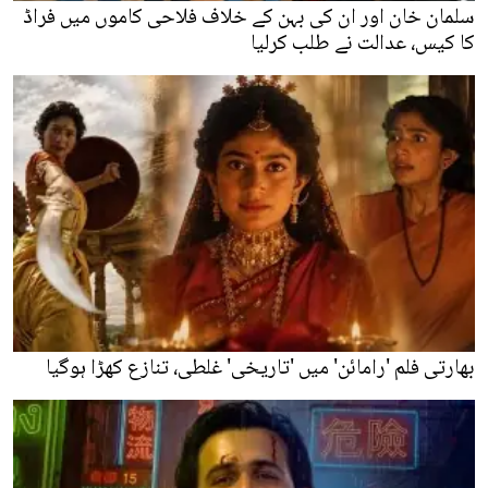
سلمان خان اور ان کی بہن کے خلاف فلاحی کاموں میں فراڈ
کا کیس، عدالت نے طلب کرلیا
بھارتی فلم 'رامائن' میں 'تاریخی' غلطی، تنازع کھڑا ہوگیا