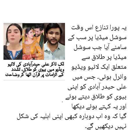
یہ پورا تنازع اس وقت
سوشل میڈیا پر سب کے
سامنے آیا جب سوشل
میڈیا پر طلاق سے
متعلق ایک لائیو ویڈیو
وائرل ہوئی۔ جس میں
علی حیدر آبادی کو اپنی
بیوی کو طلاق دیتے ہوئے
۔
اور یہ کہتے ہوئے دیکھا
گیا کہ وہ اب دوبارہ کبھی اپنی اہلیہ کی شکل
نہیں دیکھیں گے۔