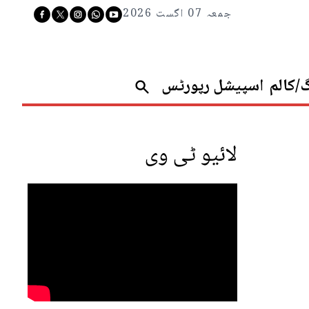
جمعہ 07 اگست 2026
گ/کالم
اسپیشل رپورٹس
لائیو ٹی وی