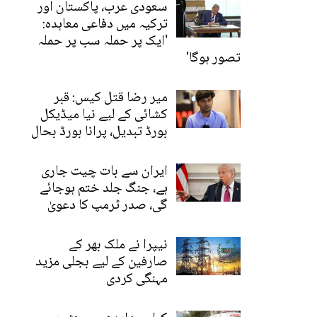
سعودی عرب، پاکستان اور
ترکیہ میں دفاعی معاہدہ:
'ایک پر حملہ سب پر حملہ
تصور ہوگا'
میر رضا قتل کیس: قبر
کشائی کے لیے نیا میڈیکل
بورڈ تبدیل، پرانا بورڈ بحال
ایران سے بات چیت جاری
ہے، جنگ جلد ختم ہوجائے
گی، صدر ٹرمپ کا دعویٰ
نیپرا نے ملک بھر کے
صارفین کے لیے بجلی مزید
مہنگی کردی