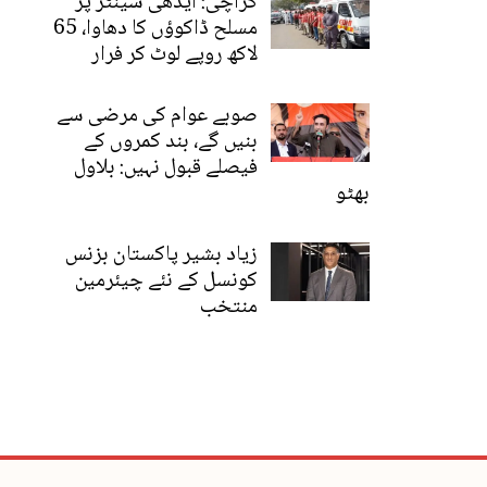
کراچی: ایدھی سینٹر پر
مسلح ڈاکوؤں کا دھاوا، 65
لاکھ روپے لوٹ کر فرار
صوبے عوام کی مرضی سے
بنیں گے، بند کمروں کے
فیصلے قبول نہیں: بلاول
بھٹو
زیاد بشیر پاکستان بزنس
کونسل کے نئے چیئرمین
منتخب