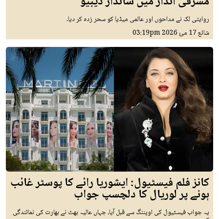
مشرقی انداز میں شاندار ڈیبیو
روایتی لک نے مداحوں اور عالمی میڈیا کو سحر زدہ کر دیا۔
شائع
17 مئ 2026
03:19pm
کانز فلم فیسٹیول: ایشوریا رائے کا پوسٹر غائب
ہونے پر لوریال کا دلچسپ جواب
یہ جواب فیسٹیول کی اوپننگ سے قبل آیا، جہاں عالیہ بھٹ نے بھارت کی نمائندگی