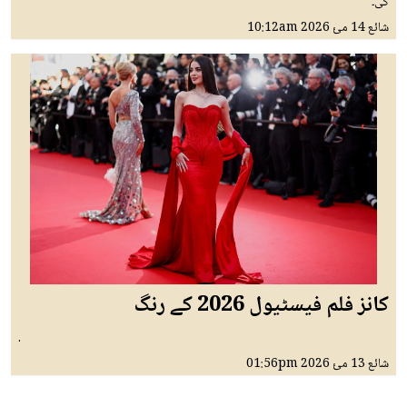
کی۔
شائع
14 مئ 2026
10:12am
کانز فلم فیسٹیول 2026 کے رنگ
.
شائع
13 مئ 2026
01:56pm