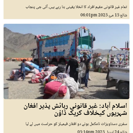
تمام غیر قانونی مقیم افراد کا انخلا یقینی بنا رہے ہیں، آئی جی پنجاب
شائع
15 مئ 2025
06:01pm
اسلام آباد: غیر قانونی رہائش پذیر افغان
شہریوں کیخلاف کریک ڈاؤن
سفری دستاویزات نامکمل ہونے دو افغان فیمیلز کو حراست میں لے لیا
شائع
24 اپريل 2025
05:14pm