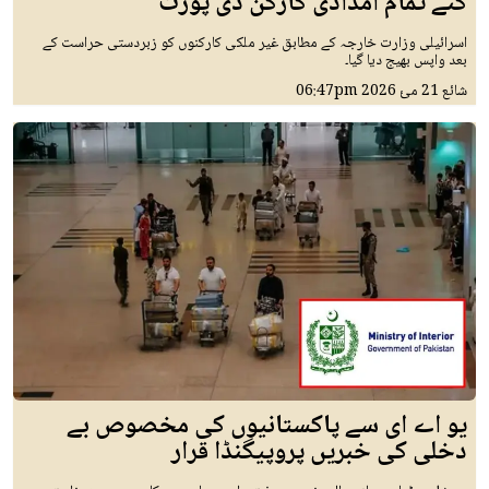
گئے تمام امدادی کارکن ڈی پورٹ
اسرائیلی وزارت خارجہ کے مطابق غیر ملکی کارکنوں کو زبردستی حراست کے
بعد واپس بھیج دیا گیا۔
شائع
21 مئ 2026
06:47pm
یو اے ای سے پاکستانیوں کی مخصوص بے
دخلی کی خبریں پروپیگنڈا قرار