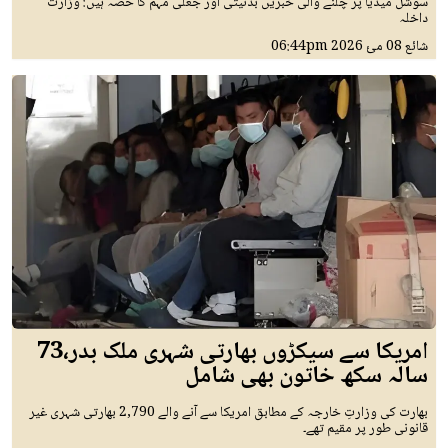
سوشل میڈیا پر چلنے والی خبریں بدنیتی اور جعلی مہم کا حصہ ہیں: وزارت
داخلہ
شائع
08 مئ 2026
06:44pm
امریکا سے سیکڑوں بھارتی شہری ملک بدر،73
سالہ سکھ خاتون بھی شامل
بھارت کی وزارتِ خارجہ کے مطابق امریکا سے آنے والے 2,790 بھارتی شہری غیر
قانونی طور پر مقیم تھے۔