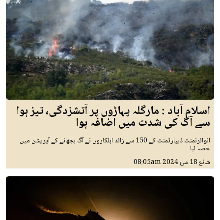
اسلام آباد : مارگلہ پہاڑوں پر آتشزدگی، تیز ہوا
سے آگ کی شدت میں اضافہ ہوا
انوائرنمنٹ ڈیپارٹمنٹ کے 150 سے زائد اہلکاروں نے آگ بجھانے کے آپریشن میں
حصہ لیا
شائع
18 مئ 2024
08:05am