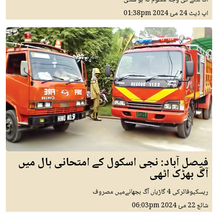
آگ لگنے کی وجہ معلوم نہ ہو سکی
اپ ڈیٹ
24 مئ 2024
01:38pm
فیصل آباد: نجی اسکول کے امتحانی ہال میں
آگ بھڑک اٹھی
ریسکیوفائرکی 4 گاڑیاں آگ بجھانےمیں مصروف
شائع
22 مئ 2024
06:03pm