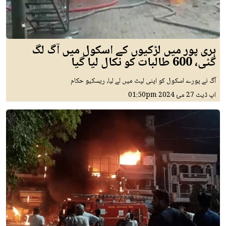
ہری پور میں لڑکیوں کے اسکول میں آگ لگ
گئی، 600 طالبات کو نکال لیا گیا
آگ نے پورے اسکول کو اپنی لپٹ میں لے لیا، ریسکیو حکام
اپ ڈیٹ
27 مئ 2024
01:50pm