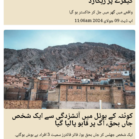
کیمرے پر ریکارڈ
واقعے میں گھر میں جل کر خاکستر ہو گیا
اپ ڈیٹ
09 جولائ 2024
11:06am
کوئٹہ کے ہوٹل میں آتشزدگی سے ایک شخص
جاں بحق، آگ پر قابو پالیا گیا
ایک شخص جھلس کر جاں بحق ہوا، فائر فائٹرز سمیت 3 افراد بے ہوش ہوگئے۔