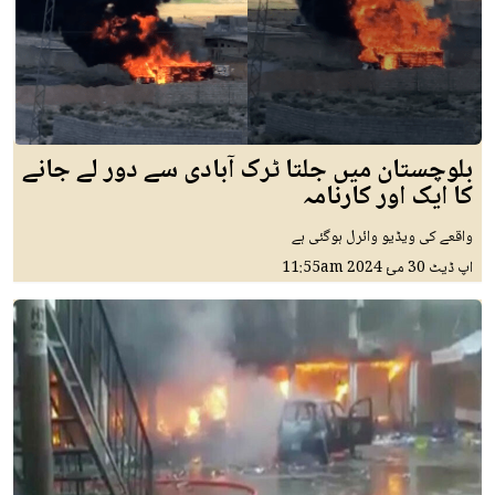
بلوچستان میں جلتا ٹرک آبادی سے دور لے جانے
کا ایک اور کارنامہ
واقعے کی ویڈیو وائرل ہوگئی ہے
اپ ڈیٹ
30 مئ 2024
11:55am