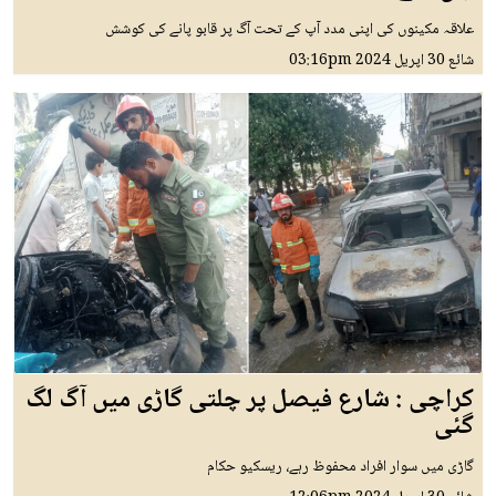
علاقہ مکینوں کی اپنی مدد آپ کے تحت آگ پر قابو پانے کی کوشش
شائع
30 اپريل 2024
03:16pm
کراچی : شارع فیصل پر چلتی گاڑی میں آگ لگ
گئی
گاڑی میں سوار افراد محفوظ رہے، ریسکیو حکام