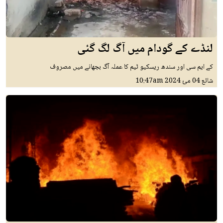
لنڈے کے گودام میں آگ لگ گئی
کے ایم سی اور سندھ ریسکیو ٹیم کا عملہ آگ بجھانے میں مصروف
شائع
04 مئ 2024
10:47am