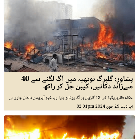
پشاور: گلبرگ نوتھیہ میں آگ لگنے سے 40
سےزائد دکانیں، کیبن جل کر راکھ
حکام فائربریگیڈ کی 12 گاڑیاں پر آگ پرقابو پایا۔ ریسکیو آپریشن تاحال جاری ہے
اپ ڈیٹ
29 جون 2024
02:01pm