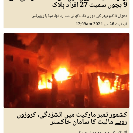
9 بچوں سمیت 27 افراد ہلاک
دھواں 3 کلومیٹر کی دوری تک دکھائی دے رہا تھا، میڈیا رپورٹس
اپ ڈیٹ
26 مئ 2024
12:09am
کشمور ٹمبر مارکیٹ میں آتشزدگی، کروڑوں
روپے مالیت کا سامان خاکستر