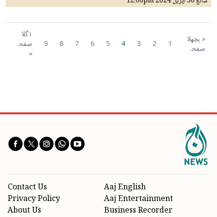
شائع
30 اپريل 2024
12:06pm
١گلا
« پچھلا
1
2
3
4
5
6
7
8
9
صفحہ
صفحہ
»
Contact Us
Aaj English
Privacy Policy
Aaj Entertainment
About Us
Business Recorder