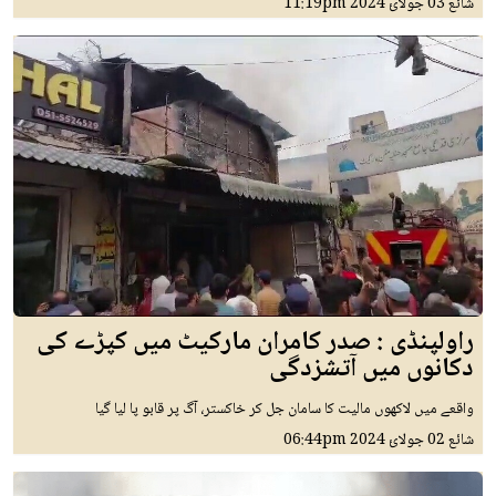
شائع
03 جولائ 2024
11:19pm
راولپنڈی : صدر کامران مارکیٹ میں کپڑے کی
دکانوں میں آتشزدگی
واقعے میں لاکھوں مالیت کا سامان جل کر خاکستر، آگ پر قابو پا لیا گیا
شائع
02 جولائ 2024
06:44pm