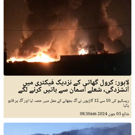
لاہور: کرول گھاٹی کے نزدیک فیکٹری میں
آتشزدگی، شعلے آسمان سے باتیں کرنے لگے
ریسکیو کی 10 سے 12 گاڑیوں نے آگ بجھانے کے عمل میں حصہ لیا اور آگ پر قابو
پالیا
شائع
05 جون 2024
08:30am