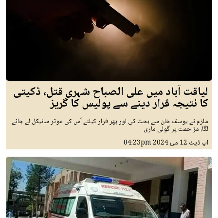
لیاقت آباد میں علی الصباح شہری قتل، ڈکیتی
کا نتیجہ قرار دینے سے پولیس کا گریز
ملزم نے یوسف خان سے بحث کی اور پھر فرار کیلئے اُس کی موٹر سائیکل لے جانے
لگا، مزاحمت پر گولی ماری
اپ ڈیٹ
12 مئ 2024
04:23pm