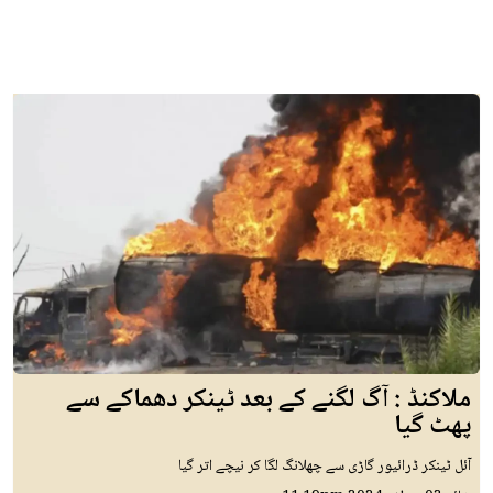
ملاکنڈ : آگ لگنے کے بعد ٹینکر دھماکے سے
پھٹ گیا
آئل ٹینکر ڈرائیور گاڑی سے چھلانگ لگا کر نیچے اتر گیا