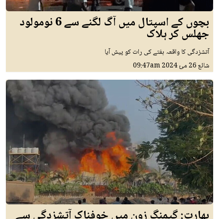
بچوں کے اسپتال میں آگ لگنے سے 6 نومولود
جھلس کر ہلاک
آتشزدگی کا واقعہ ہفتے کی رات کو پیش آیا
شائع
26 مئ 2024
09:47am
بھارت: گیمنگ زون میں خوفناک آتشزدگی سے