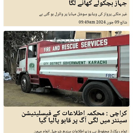
جہاز ہچکولے کھانے لگا
غیر ملکی پرواز کی ویڈیو سوشل میڈیا پر وائرل ہو گئی ہے
شائع
09 جون 2024
09:49am
کراچی : محکمہ اطلاعات کے فیسلیٹیشن
سینٹر میں لگی آگ پر قابو پالیا گیا
تمام ریکارڈ محفوظ ہے، وزیراطلاعات سندھ شرجیل انعام میمن