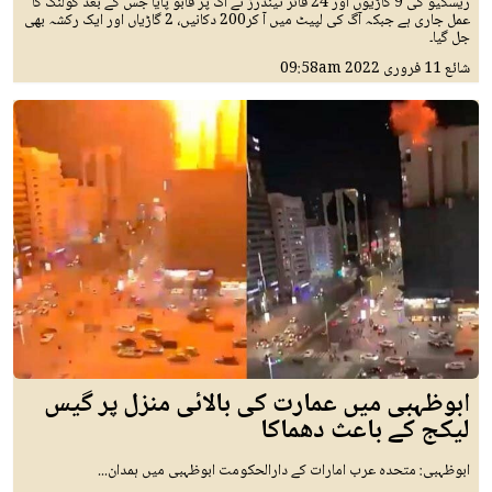
ریسکیو کی 9 گاڑیوں اور 24 فائر ٹینڈرز نے آگ پر قابو پایا جس کے بعد کولنگ کا
عمل جاری ہے جبکہ آگ کی لپیٹ میں آ کر200 دکانیں، 2 گاڑیاں اور ایک رکشہ بھی
جل گیا۔
شائع
11 فروری 2022
09:58am
ابوظہبی میں عمارت کی بالائی منزل پر گیس
لیکج کے باعث دھماکا
ابوظہبی: متحدہ عرب امارات کے دارالحکومت ابوظہبی میں ہمدان...