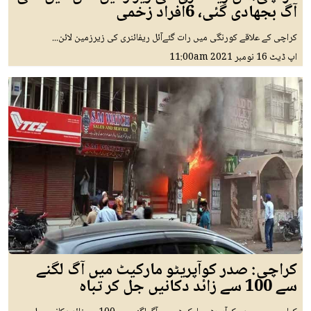
آگ بجھادی گئی، 6افراد زخمی
کراچی کے علاقے کورنگی میں رات گئےآئل ریفائنری کی زیرزمین لائن...
اپ ڈیٹ
16 نومبر 2021
11:00am
کراچی: صدر کوآپریٹو مارکیٹ میں آگ لگنے
سے 100 سے زائد دکانیں جل کر تباہ