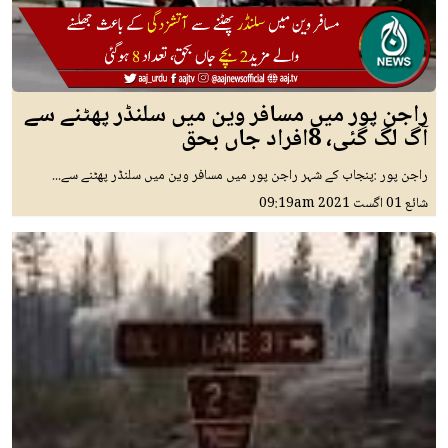
راجن پور میں مسافر وین میں سلنڈر پھٹنے سے
آگ لگ گئی، 8افراد جاں بحق
راجن پور :پنجاب کے شہر راجن پور میں مسافر وین میں سلنڈر پھٹنے سے...
شائع
01 اگست 2021
09:19am