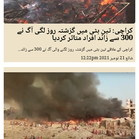
کراچی: تین ہٹی میں گزشتہ روز لگی آگ نے
300 سے زائد افراد متاثر کردیا
کراچی کے علاقے تین ہٹی میں گزشتہ روز لگنے والی آگ نے 300 سے زائد...
شائع
21 نومبر 2021
12:22pm