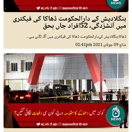
بنگلادیش کے دارالحکومت ڈھاکا کی فیکٹری
میں آتشزدگی، 52افراد جاں بحق
ڈھاکا:بنگلادیش کےدارالحکومت ڈھاکا کی فیکٹری میں آگ لگنے سے...
شائع
09 جولائ 2021
02:41pm