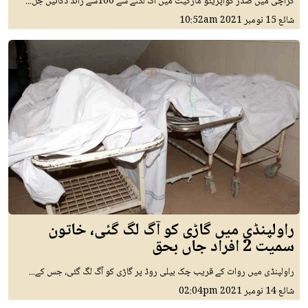
کراچی میں صدر کوآپریٹو مارکیٹ میں آگ لگنے سے 100سے زائد دکانیں جل...
شائع
15 نومبر 2021
10:52am
راولپنڈی میں گاڑی کو آگ لگ گئی، خاتون
سمیت 2 افراد جاں بحق
راولپنڈی میں روات کے قریب چک بیلی روڈ پر گاڑی کو آگ لگ گئی، جس کے...
شائع
14 نومبر 2021
02:04pm