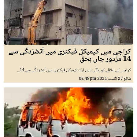
کراچی میں کیمیکل فیکٹری میں آتشزدگی سے
14 مزدور جاں بحق
کراچی کے علاقے کورنگی میں ایک کیمیکل فیکٹری میں آتشزدگی سے 14...
شائع
27 اگست 2021
02:48pm