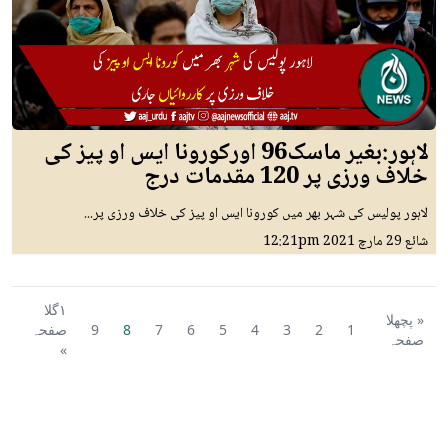
لاہور:بغیر ماسک96 اورکورونا ایس او پیز کی
خلاف ورزی پر 120 مقدمات درج
لاہور پولیس کی شہر بھر میں کورونا ایس او پیز کی خلاف ورزی پر...
شائع
29 مارچ 2021
12:21pm
١گلا
« پچھلا
1
2
3
4
5
6
7
8
9
صفحہ
صفحہ
»