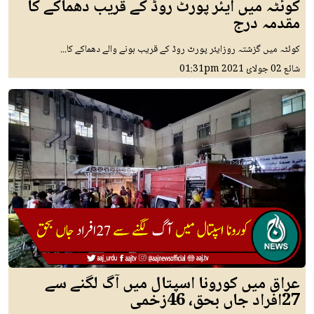
کوئٹہ میں ایئر پورٹ روڈ کے قریب دھماکے کا
مقدمہ درج
کوئٹہ میں گزشتہ روزایئر پورٹ روڈ کے قریب ہونے والے دھماکے کا...
شائع
02 جولائ 2021
01:31pm
عراق میں کورونا اسپتال میں آگ لگنے سے
27افراد جاں بحق، 46زخمی