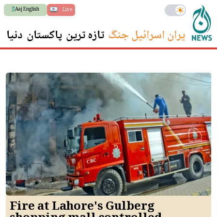
Aaj English
Live
ایران اسرائیل جنگ
تازہ ترین
پاکستان
دنیا
س
Fire at Lahore's Gulberg