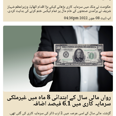
حکومت نے ملک میں سرمایہ کاری بڑھانے کیلئے بڑا اقدام اٹھالیا، وزیراعظم شہباز
شریف نے برآمدی صنعتوں کے خام مال پر تمام ٹیکس ختم کرنے کی ہدایت کردی۔
اپ ڈیٹ
08 جون 2022
04:36pm
رواں مالی سال کے ابتدائی 8 ماہ میں غیرملکی
سرمایہ کاری میں 6.1 فیصد اضافہ
گزشتہ مالی سال کے اسی عرصہ میں 2 ارب ڈالر کی سرمایہ کاری کی گئی تھی۔