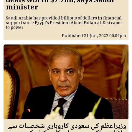
deals worth $7.7bn, says Saudi
minister
Saudi Arabia has provided billions of dollars in financial
support since Egypt’s President Abdel Fattah al-Sisi came
to power
Published
21 Jun, 2022
06:04pm
وزیراعظم کی سعودی کاروباری شخصیات سے