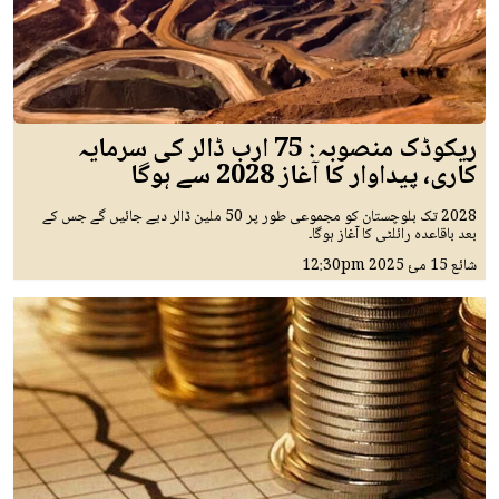
ریکوڈک منصوبہ: 75 ارب ڈالر کی سرمایہ
کاری، پیداوار کا آغاز 2028 سے ہوگا
2028 تک بلوچستان کو مجموعی طور پر 50 ملین ڈالر دیے جائیں گے جس کے
بعد باقاعدہ رائلٹی کا آغاز ہوگا۔
شائع
15 مئ 2025
12:30pm