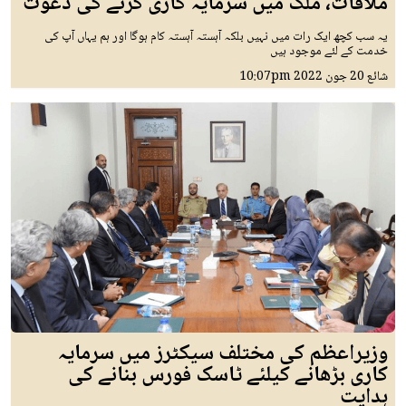
ملاقات، ملک میں سرمایہ کاری کرنے کی دعوت
یہ سب کچھ ایک رات میں نہیں بلکہ آہستہ آہستہ کام ہوگا اور ہم یہاں آپ کی
خدمت کے لئے موجود ہیں
شائع
20 جون 2022
10:07pm
وزیراعظم کی مختلف سیکٹرز میں سرمایہ
کاری بڑھانے کیلئے ٹاسک فورس بنانے کی
ہدایت