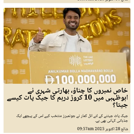
خاص نمبروں کا چناؤ، بھارتی شہری نے
ابوظہبی میں 10 کروڑ درہم کا جیک پاٹ کیسے
جیتا؟
جیک پاٹ جیتنے کے لئے انل کمار نے جونمبرز منتخب کیے اس کے پیچھے ایک
جذباتی کہانی بھی ہے۔
شائع
28 اکتوبر 2025
09:57am