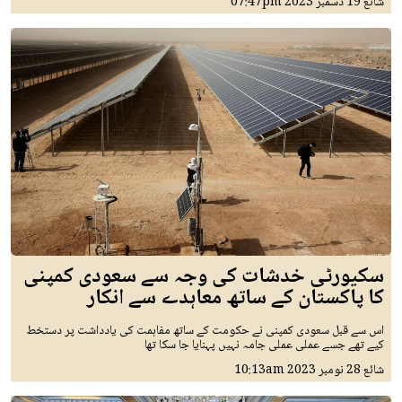
شائع
19 دسمبر 2023
07:47pm
سکیورٹی خدشات کی وجہ سے سعودی کمپنی
کا پاکستان کے ساتھ معاہدے سے انکار
اس سے قبل سعودی کمپنی نے حکومت کے ساتھ مفاہمت کی یادداشت پر دستخط
کیے تھے جسے عملی عملی جامہ نہیں پہنایا جا سکا تھا
شائع
28 نومبر 2023
10:13am