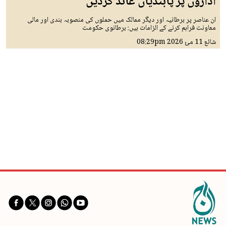
اداروں پر پابندیاں عائد کردیں
ان عناصر پر برطانیہ اور دیگر ممالک میں حملوں کی منصوبہ بندی اور مالی
معاونت فراہم کرنے کے الزامات ہیں: برطانوی حکومت
شائع
11 مئ 2026
08:29pm