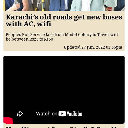
Karachi’s old roads get new buses
with AC, wifi
Peoples Bus Service fare from Model Colony to Tower will
be between Rs25 to Rs50
Updated
27 Jun, 2022
02:56pm