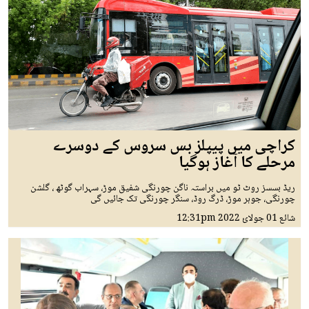
کراچی میں پیپلز بس سروس کے دوسرے
مرحلے کا آغاز ہوگیا
ریڈ بسسز روٹ ٹو میں براستہ ناگن چورنگی شفیق موڑ، سہراب گوٹھ ، گلشن
چورنگی، جوہر موڑ، ڈرگ روڈ، سنگر چورنگی تک جائیں گی
شائع
01 جولائ 2022
12:31pm