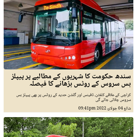
سندھ حکومت کا شہریوں کے مطالبے پر پیپلز
بس سروس کے روٹس بڑھانے کا فیصلہ
کراچی کے علاقے کلفٹن، ڈفینس اور گلشن حدید کے روٹس پر بھی پیپلز بس
سروس چلائی جائے گی
شائع
04 جولائ 2022
09:41pm