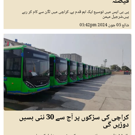
فیصلہ
پی بی ایس میں توسیع ایک اہم قدم ہے، کراچی میں لگن سے کام کر رہے
ہیں،شرجیل میمن
شائع
05 جون 2024
05:42pm
کراچی کی سڑکوں پر آج سے 30 نئی بسیں
دوڑیں گی