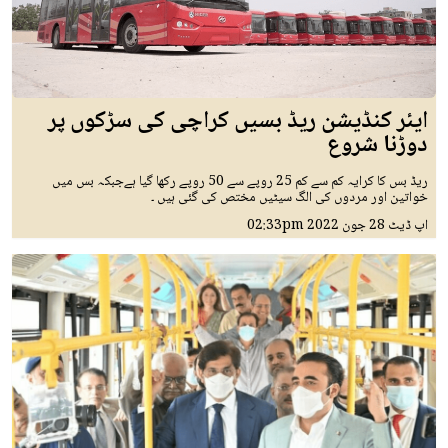
ایئر کنڈیشن ریڈ بسیں کراچی کی سڑکوں پر
دوڑنا شروع
ریڈ بس کا کرایہ کم سے کم 25 روپے سے 50 روپے رکھا گیا ہےجبکہ بس میں
خواتین اور مردوں کی الگ سیٹیں مختص کی گئی ہیں ۔
اپ ڈیٹ
28 جون 2022
02:33pm