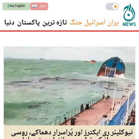
Aaj English
Live
ایران اسرائیل جنگ
تازہ ترین
پاکستان
دنیا
س
نیوکلیئر ری ایکٹرز اور پُراسرار دھماکے، روسی