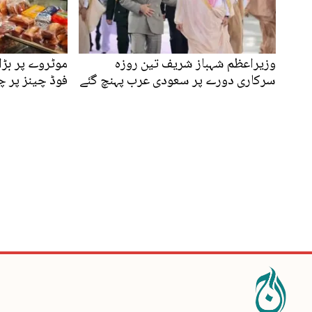
وزیراعظم شہباز شریف تین روزہ
سرکاری دورے پر سعودی عرب پہنچ گئے
فوڈ چینز پر چ