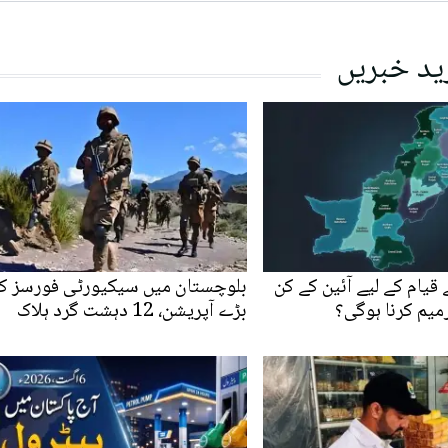
ید خبریں
قیام کے لیے آئین کے کن
بلوچستان میں سیکیورٹی فورسز ک
رمیم کرنا ہوگی؟
بڑے آپریشن، 12 دہشت گرد ہلاک