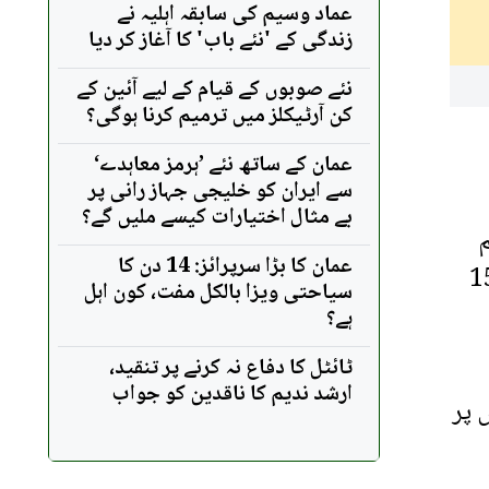
عماد وسیم کی سابقہ اہلیہ نے
زندگی کے 'نئے باب' کا آغاز کر دیا
نئے صوبوں کے قیام کے لیے آئین کے
کن آرٹیکلز میں ترمیم کرنا ہوگی؟
عمان کے ساتھ نئے ’ہرمز معاہدے‘
سے ایران کو خلیجی جہاز رانی پر
بے مثال اختیارات کیسے ملیں گے؟
م
عمان کا بڑا سرپرائز: 14 دن کا
 افراد زخمی ہوگئے۔ زخمیوں میں زوجہ جان سردار اور اس کا بیٹا 15
سیاحتی ویزا بالکل مفت، کون اہل
ہے؟
ٹائٹل کا دفاع نہ کرنے پر تنقید،
ارشد ندیم کا ناقدین کو جواب
 پر