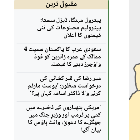
مقبول ترین
پیٹرول مہنگا، ڈیزل سستا:
پیٹرولیم مصنوعات کی نئی
قیمتوں کا اعلان
سعودی عرب کا پاکستان سمیت 4
ممالک کے عمرہ زائرین کو فوڈ
واؤچرز دینے کا فیصلہ
میر رضا کی قبر کشائی کی
درخواست منظور؛ 'پوسٹ مارٹم
کرنے والا ڈاکٹر اسامہ کہاں ہے؟'
امریکی ہتھیاروں کے ذخیرے میں
کمی پر ٹرمپ اور وزیرِ جنگ میں
جھگڑے کا دعویٰ، وائٹ ہاؤس کا
بیان آگیا