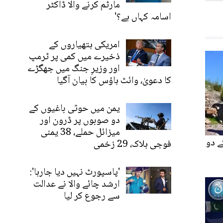
مارٹم کرنے والا ڈاکٹر
اسامہ کہاں ہے؟'
امریکی ہتھیاروں کے
ذخیرے میں کمی پر ٹرمپ
اور وزیرِ جنگ میں جھگڑے
کا دعویٰ، وائٹ ہاؤس کا بیان آگیا
یمن میں حوثی باغیوں کے
دو صوبوں پر ڈرون اور
میزائل حملے، 38 یمنی
ے دو
فوجی ہلاک، 29 زخمی
'پاسپورٹ نہیں دیا جارہا':
ارشد چائے والا نے عدالت
سے رجوع کر لیا