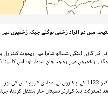
تیجہ میں دو افراد زخمی ہوگئے جبکہ زخمیوں میں
ی کے گاؤں (تنگی شلتالو شاہ) میں ریموٹ کنٹرول ب
دھماکہ ہوا جس کے نتیجے میں 2
واقعہ کی اطلاع ملتے ہی مقامی لوگوں اور ریسکیو 1122 کے اہلکاروں نے امدادی کارروائیاں کی اور
عد ڈسٹرکٹ ہیڈ کوارٹر ہسپتال خار منتقل کردیا، جہاں