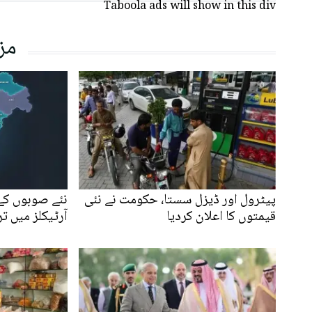
Taboola ads will show in this div
مز
پیٹرول اور ڈیزل سستا، حکومت نے نئی
نئے صوبوں کے 
قیمتوں کا اعلان کردیا
آرٹیکلز میں ت