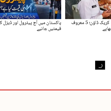
موٹروے پر بڑا کریک ڈاؤن؛ 5 معروف
پاکستان میں آج پیٹرول اور ڈیزل ک
ھاپے
قیمتیں جانیے