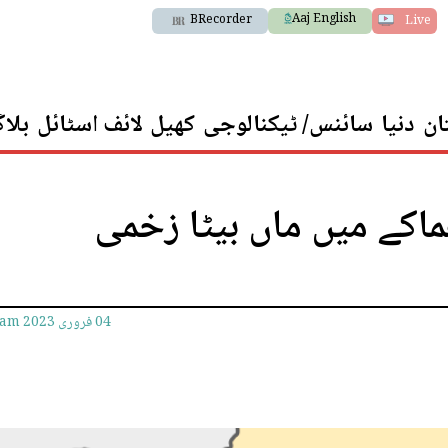
Aaj English
BRecorder
Live
ان
دنیا
سائنس/ ٹیکنالوجی
کھیل
لائف اسٹائل
بلا
ماکے میں ماں بیٹا زخمی
04 فروری 2023
9am