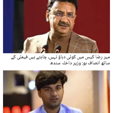
میر رضا کیس میں کوئی دباؤ نہیں، چاہتے ہیں فیملی کے
ساتھ انصاف ہو: وزیر داخلہ سندھ