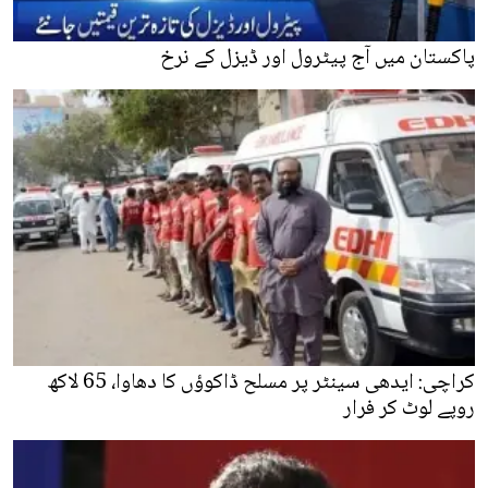
پاکستان میں آج پیٹرول اور ڈیزل کے نرخ
کراچی: ایدھی سینٹر پر مسلح ڈاکوؤں کا دھاوا، 65 لاکھ
روپے لوٹ کر فرار