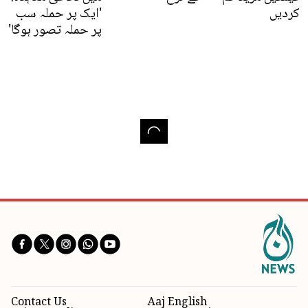
کردیں
'ایک پر حملہ سب
پر حملہ تصور ہوگا'
Contact Us
Aaj English