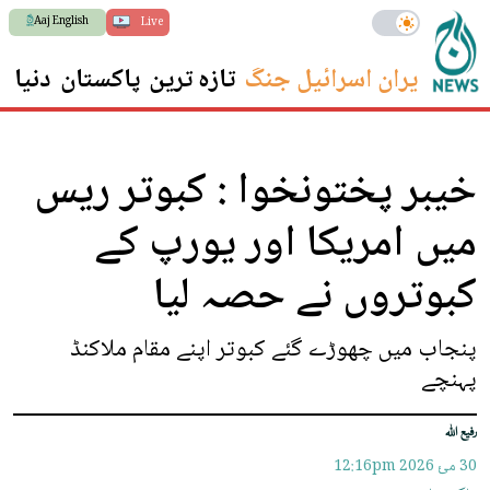
Aaj English
Live
ایران اسرائیل جنگ
تازہ ترین
پاکستان
دنیا
س
خیبر پختونخوا : کبوتر ریس
میں امریکا اور یورپ کے
کبوتروں نے حصہ لیا
پنجاب میں چھوڑے گئے کبوتر اپنے مقام ملاکنڈ
پہنچے
رفیع اللہ
30 مئ 2026
12:16pm