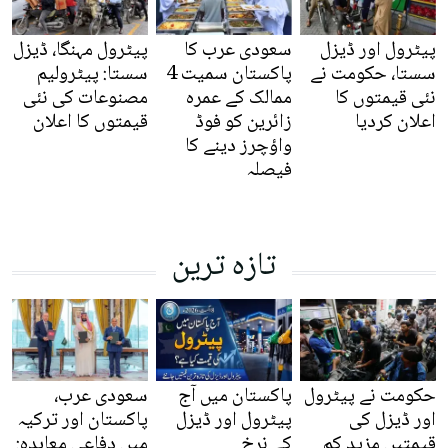
پیٹرول اور ڈیزل
سعودی عرب کا
پیٹرول مہنگا، ڈیزل
سستا، حکومت نے
پاکستان سمیت 4
سستا: پیٹرولیم
نئی قیمتوں کا
ممالک کے عمرہ
مصنوعات کی نئی
اعلان کردیا
زائرین کو فوڈ
قیمتوں کا اعلان
واؤچرز دینے کا
فیصلہ
تازہ ترین
حکومت نے پیٹرول
پاکستان میں آج
سعودی عرب،
اور ڈیزل کی
پیٹرول اور ڈیزل
پاکستان اور ترکیہ
قیمتیں مزید کم
کے نرخ
میں دفاعی معاہدہ: