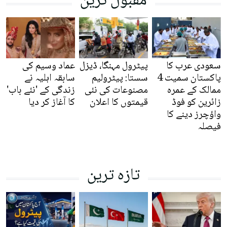
مقبول ترین
سعودی عرب کا
پیٹرول مہنگا، ڈیزل
عماد وسیم کی
پاکستان سمیت 4
سستا: پیٹرولیم
سابقہ اہلیہ نے
ممالک کے عمرہ
مصنوعات کی نئی
زندگی کے 'نئے باب'
زائرین کو فوڈ
قیمتوں کا اعلان
کا آغاز کر دیا
واؤچرز دینے کا
فیصلہ
تازہ ترین