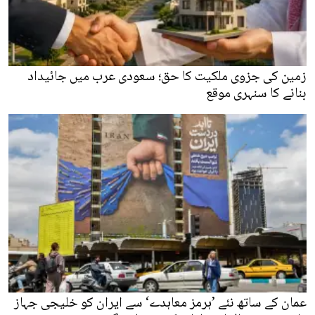
زمین کی جزوی ملکیت کا حق؛ سعودی عرب میں جائیداد
بنانے کا سنہری موقع
عمان کے ساتھ نئے ’ہرمز معاہدے‘ سے ایران کو خلیجی جہاز