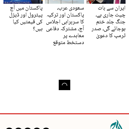
ایران سے بات
سعودی عرب،
پاکستان میں آج
چیت جاری ہے،
پاکستان اور ترکیہ
پیٹرول اور ڈیزل
جنگ جلد ختم
کا سربراہی اجلاس
کی قیمتیں کیا
ہوجائے گی، صدر
آج، مشترکہ دفاعی
ہیں؟
ٹرمپ کا دعویٰ
معاہدے پر
دستخط متوقع