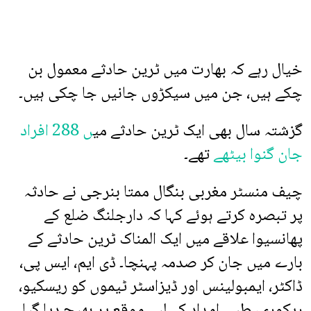
خیال رہے کہ بھارت میں ٹرین حادثے معمول بن
چکے ہیں، جن میں سیکڑوں جانیں جا چکی ہیں۔
گزشتہ سال بھی ایک ٹرین حادثے می
ں 288 افراد
جان گنوا بیٹھے
تھے۔
چیف منسٹر مغربی بنگال ممتا بنرجی نے حادثہ
پر تبصرہ کرتے ہوئے کہا کہ دارجلنگ ضلع کے
پھانسیوا علاقے میں ایک المناک ٹرین حادثے کے
بارے میں جان کر صدمہ پہنچا۔ ڈی ایم، ایس پی،
ڈاکٹر، ایمبولینس اور ڈیزاسٹر ٹیموں کو ریسکیو،
ریکوری، طبی امداد کے لیے موقع پر بھیج دیا گیا