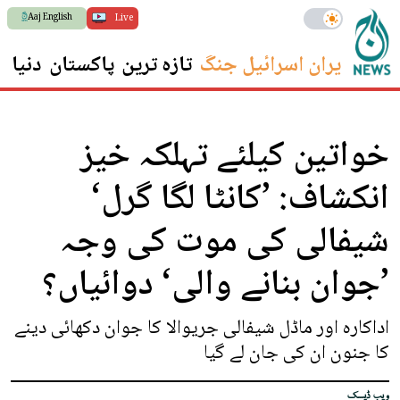
Aaj English
Live
ایران اسرائیل جنگ
تازہ ترین
پاکستان
دنیا
س
خواتین کیلئے تہلکہ خیز
انکشاف: ’کانٹا لگا گرل‘
شیفالی کی موت کی وجہ
’جوان بنانے والی‘ دوائیاں؟
اداکارہ اور ماڈل شیفالی جریوالا کا جوان دکھائی دینے
کا جنون ان کی جان لے گیا
ویب ڈیسک