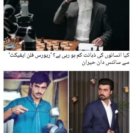
کیا انسانوں کی ذہانت کم ہو رہی ہے؟ 'ریورس فلن ایفیکٹ'
سے سائنس دان حیران