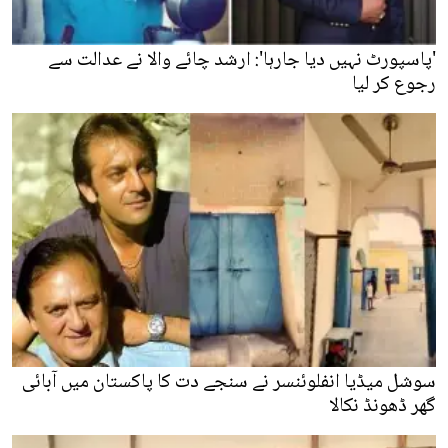
'پاسپورٹ نہیں دیا جارہا': ارشد چائے والا نے عدالت سے
رجوع کر لیا
سوشل میڈیا انفلوئنسر نے سنجے دت کا پاکستان میں آبائی
گھر ڈھونڈ نکالا