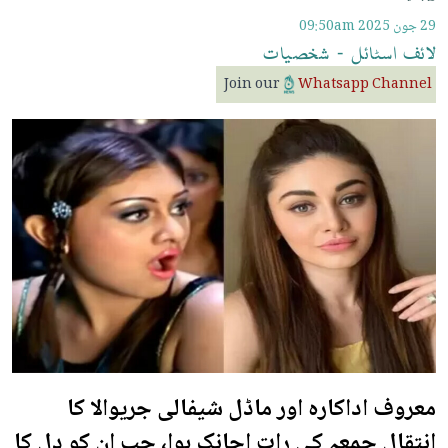
29 جون 2025
09:50am
لائف
اسٹائل
-
شخصیات
Join our
Whatsapp Channel
معروف اداکارہ اور ماڈل شیفالی جریوالا کا
انتقال جمعہ کی رات اچانک ہوا، جب ان کو دل کا