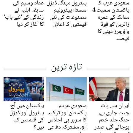
سعودی عرب کا
پیٹرول مہنگا، ڈیزل
عماد وسیم کی
پاکستان سمیت 4
سستا: پیٹرولیم
سابقہ اہلیہ نے
ممالک کے عمرہ
مصنوعات کی نئی
زندگی کے 'نئے باب'
زائرین کو فوڈ
قیمتوں کا اعلان
کا آغاز کر دیا
واؤچرز دینے کا
فیصلہ
تازہ ترین
ایران سے بات
سعودی عرب،
پاکستان میں آج
چیت جاری ہے،
پاکستان اور ترکیہ
پیٹرول اور ڈیزل
جنگ جلد ختم
کا سربراہی اجلاس
کی قیمتیں کیا
ہوجائے گی، صدر
آج، مشترکہ دفاعی
ہیں؟