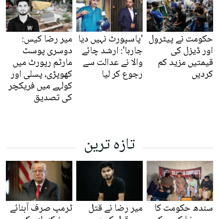
حکومت نے پیٹرول
'پاسپورٹ نہیں دیا
میر رضا کیس:
اور ڈیزل کی
جارہا': ارشد چائے
دوسری پوسٹ
قیمتیں مزید کم
والا نے عدالت سے
مارٹم رپورٹ میں
کردیں
رجوع کر لیا
کھوپڑی، پسلی اور
کولہے میں فریکچر
کی تصدیق
تازہ ترین
سندھ حکومت کا
میر رضا نے قتل
ٹرمپ صرف آبنائے