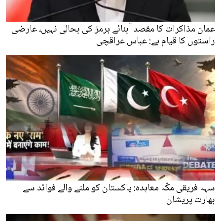
عمان مذاکرات کا مقصد آبنائے ہرمز کی بحالی نہیں، عارضی
راستوں کا قیام ہے: عباس عراقچی
سہہ فریقی مکّہ معاہدہ: پاکستان کو ملنے والے فوائد سے
بھارت پریشان