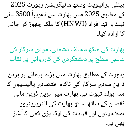
ہینلی پرائیویٹ ویلتھ مائیگریشن رپورٹ 2025
کے مطابق 2025 میں بھارت سے تقریباً 3500 ہائی
نیٹ ورتھ افراد (HNWI) کا ملک چھوڑ کر جانے
کا ارادہ کیا۔
بھارت کی سکھ مخالف دشمنی، مودی سرکار کی
عالمی سطح پر دہشتگردی کی کارروائی بے نقاب
رپورٹ کے مطابق بھارت میں بڑے پیمانے پر برین
ڈرین مودی سرکار کی ناکام اقتصادی پالیسیوں کا
منہ بولتا ثبوت ہے۔ بھارت میں برین ڈرین مالی
نقصان کے ساتھ ساتھ بھارت کی انٹرپرینیور
صلاحیتوں اور قیادت کی ایک بڑی کمی کا آغاز
بھی ہے۔