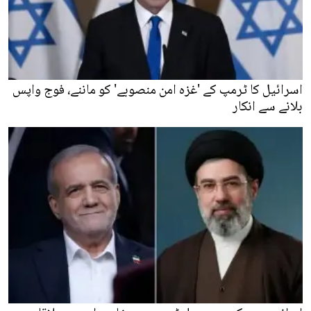
اسرائیل کا ٹرمپ کے 'غزہ امن منصوبے' کو ماننے، فوج واپس
بلانے سے انکار