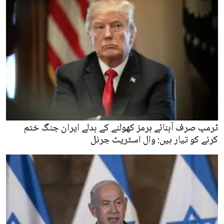
ٹرمپ صرف آبنائے ہرمز کھولنے کے بدلے ایران جنگ ختم
کرنے کو تیار ہیں: وال اسٹریٹ جرنل