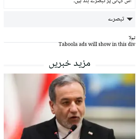
اس کہانی پر تبصرے بند ہیں۔
تبصرے
تبولا
Taboola ads will show in this div
مزید خبریں