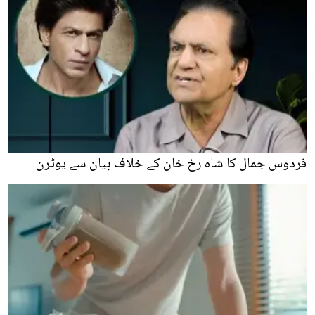
فردوس جمال کا شاہ رخ خان کے خلاف بیان سے یوٹرن