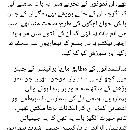
تھے۔ ان نمونوں کے تجزیے میں یہ بات سامنے آئی
کہ اگرچہ ان کے خلیے بوڑھے تھے، مگر ان کے جین
بالکل جوان لوگوں کی طرح صحت مند تھے۔ سب
سے اہم بات یہ تھی کہ ان کے آنتوں میں موجود
اچھے بیکٹیریا نے جسم کو بیماریوں سے محفوظ
رکھا اور سوزش کو کم کیا۔
سائنسدانوں کے مطابق ماریا برانیئس کے جینز
میں کچھ ایسی تبدیلیاں موجود تھیں جو عمر
بڑھنے کے ساتھ عام طور پر پیدا ہونے والی
بیماریوں، جیسے دل کی بیماریاں، ذیابیطس اور
اعصابی کمزوری کے امکانات بڑھا سکتی تھیں۔
تاہم حیرت انگیز بات یہ تھی کہ یہ جینیاتی
تبدیلیاں الزائمر یا پارکنسن جیسی شدید بیماریوں