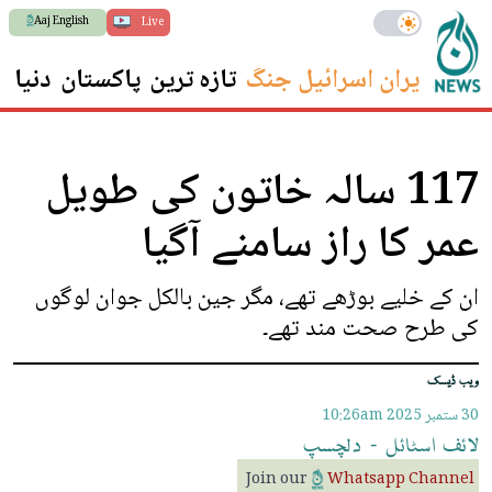
Aaj English
Live
ایران اسرائیل جنگ
تازہ ترین
پاکستان
دنیا
س
117 سالہ خاتون کی طویل
عمر کا راز سامنے آگیا
ان کے خلیے بوڑھے تھے، مگر جین بالکل جوان لوگوں
کی طرح صحت مند تھے۔
ویب ڈیسک
30 ستمبر 2025
10:26am
لائف
اسٹائل
-
دلچسپ
Join our
Whatsapp Channel