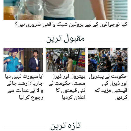
کیا نوجوانوں کے لیے پروٹین شیک واقعی ضروری ہیں؟
مقبول ترین
حکومت نے پیٹرول
پیٹرول اور ڈیزل
'پاسپورٹ نہیں دیا
اور ڈیزل کی
سستا، حکومت نے
جارہا': ارشد چائے
قیمتیں مزید کم
نئی قیمتوں کا
والا نے عدالت سے
کردیں
اعلان کردیا
رجوع کر لیا
تازہ ترین