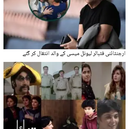
ارجنٹائنی فٹبالر لیونل میسی کے والد انتقال کر گئے