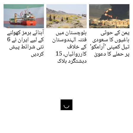
یمن کے حوثی
بلوچستان میں
آبنائے ہرمز کھولنے
باغیوں کا سعودی
فتنہ الہندوستان
کے لیے ایران نے 6
تیل کمپنی 'آرامکو'
کے خلاف
نئی شرائط پیش
پر حملے کا دعویٰ
کارروائیاں، 15
کردیں
دہشتگرد ہلاک