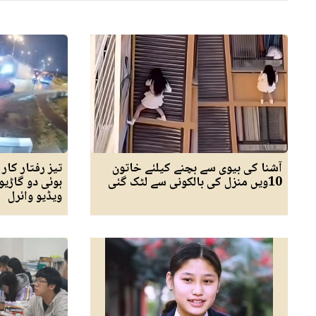
آشنا کی بیوی سے بچنے کیلئے خاتون
تیز رفتار کار
10ویں منزل کی بالکونی سے لٹک گئی
ہوئی دو گاڑیو
ویڈیو وائرل