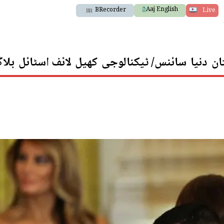
Aaj English
BRecorder
Live
ان
دنیا
سائنس/ ٹیکنالوجی
کھیل
لائف اسٹائل
بلا