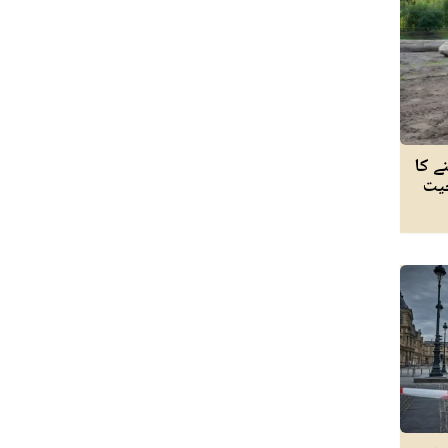
ے کا
جیت