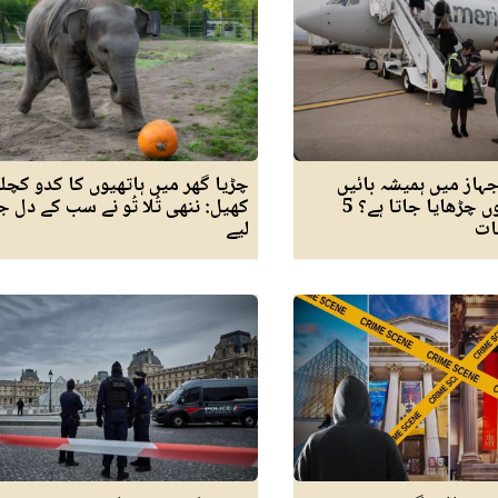
ہاز میں ہمیشہ بائیں
چڑیا گھر میں ہاتھیوں کا کدو کچلن
جانب سے کیوں چڑھایا جاتا ہے؟ 5
کھیل: ننھی تُلا تُو نے سب کے دل 
ات
لیے