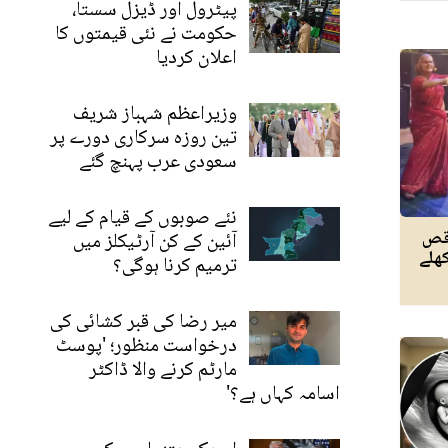
پیٹرول اور ڈیزل سستا،
حکومت نے نئی قیمتوں کا
اعلان کردیا
وزیراعظم شہباز شریف
تین روزہ سرکاری دورے پر
سعودی عرب پہنچ گئے
نئے صوبوں کے قیام کے لیے
رقص
آئین کے کن آرٹیکلز میں
کھلے
ترمیم کرنا ہوگی؟
میر رضا کی قبر کشائی کی
درخواست منظور؛ 'پوسٹ
مارٹم کرنے والا ڈاکٹر
اسامہ کہاں ہے؟'