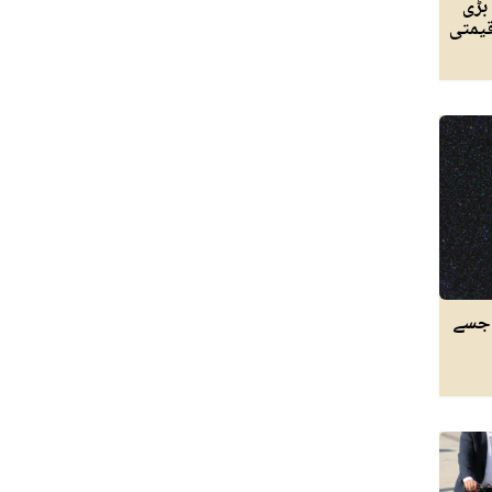
بڑی
ن قیمتی
 جسے