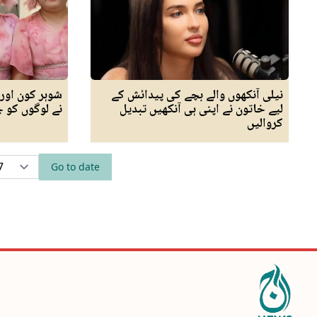
نیلی آنکھوں والے بچے کی پیدائش کے
شوہر کون اور
لیے خاتون نے اپنی ہی آنکھیں تبدیل
نے لوگوں کو چ
کروالیں
Go to date