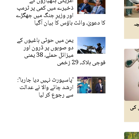
امریکی ہتھیاروں کے
ذخیرے میں کمی پر ٹرمپ
اور وزیرِ جنگ میں جھگڑے
کا دعویٰ، وائٹ ہاؤس کا بیان آگیا
سے بچہ
یمن میں حوثی باغیوں کے
دو صوبوں پر ڈرون اور
میزائل حملے، 38 یمنی
فوجی ہلاک، 29 زخمی
'پاسپورٹ نہیں دیا جارہا':
ارشد چائے والا نے عدالت
سے رجوع کر لیا
 کی