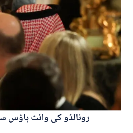
رونالڈو کی وائٹ ہاؤس سیل