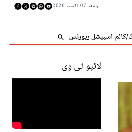
جمعہ 07 اگست 2026
گ/کالم
اسپیشل رپورٹس
لائیو ٹی وی