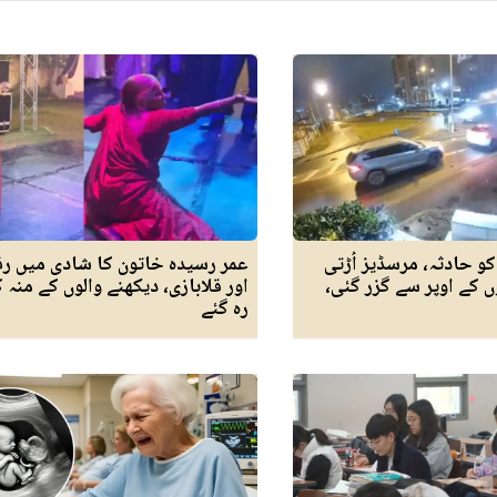
 کو حادثہ، مرسڈیز اُڑتی
عمر رسیدہ خاتون کا شادی میں 
ں کے اوپر سے گزر گئی،
اور قلابازی، دیکھنے والوں کے منہ 
رہ گئے