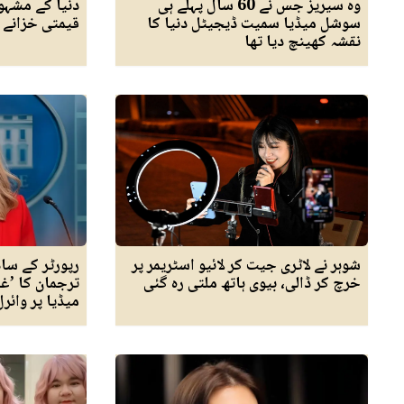
وہ سیریز جس نے 60 سال پہلے ہی
دنیا کے مشہو
سوشل میڈیا سمیت ڈیجیٹل دنیا کا
قیمتی خزانے 
نقشہ کھینچ دیا تھا
شوہر نے لاٹری جیت کر لائیو اسٹریمر پر
رپورٹر کے سا
خرچ کر ڈالی، بیوی ہاتھ ملتی رہ گئی
ترجمان کا ’غ
میڈیا پر وائرل