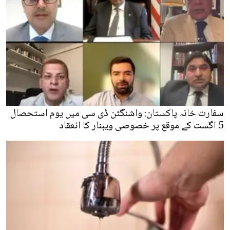
سفارت خانہ پاکستان: واشنگٹن ڈی سی میں یوم استحصال
5 اگست کے موقع پر خصوصی ویبنار کا انعقاد