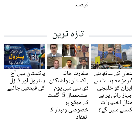
فیصلہ
تازہ ترین
عمان کے ساتھ نئے
سفارت خانہ
پاکستان میں آج
’ہرمز معاہدے‘ سے
پاکستان: واشنگٹن
پیٹرول اور ڈیزل
ایران کو خلیجی
ڈی سی میں یوم
کی قیمتیں جانیے
جہاز رانی پر بے
استحصال 5 اگست
مثال اختیارات
کے موقع پر
کیسے ملیں گے؟
خصوصی ویبنار کا
انعقاد