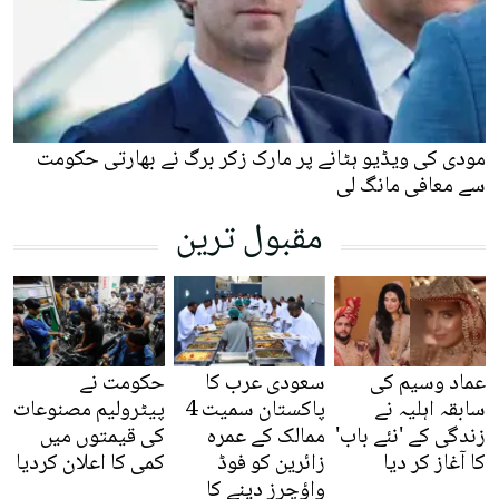
مودی کی ویڈیو ہٹانے پر مارک زکر برگ نے بھارتی حکومت
سے معافی مانگ لی
مقبول ترین
عماد وسیم کی
سعودی عرب کا
حکومت نے
سابقہ اہلیہ نے
پاکستان سمیت 4
پیٹرولیم مصنوعات
زندگی کے 'نئے باب'
ممالک کے عمرہ
کی قیمتوں میں
کا آغاز کر دیا
زائرین کو فوڈ
کمی کا اعلان کردیا
واؤچرز دینے کا