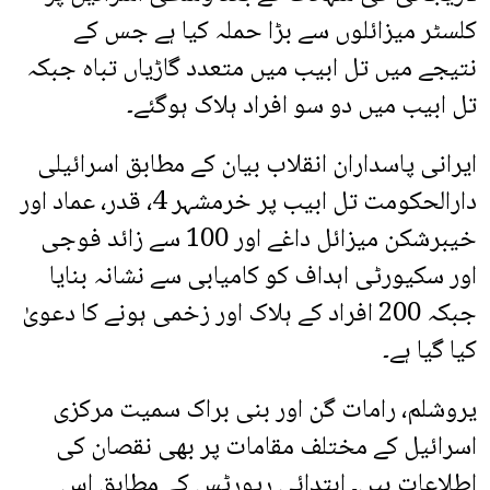
کلسٹر میزائلوں سے بڑا حملہ کیا ہے جس کے
نتیجے میں تل ابیب میں متعدد گاڑیاں تباہ جبکہ
تل ابیب میں دو سو افراد ہلاک ہوگئے۔
ایرانی پاسداران انقلاب بیان کے مطابق اسرائیلی
دارالحکومت تل ابیب پر خرمشہر 4، قدر، عماد اور
خیبرشکن میزائل داغے اور 100 سے زائد فوجی
اور سکیورٹی اہداف کو کامیابی سے نشانہ بنایا
جبکہ 200 افراد کے ہلاک اور زخمی ہونے کا دعویٰ
کیا گیا ہے۔
یروشلم، رامات گن اور بنی براک سمیت مرکزی
اسرائیل کے مختلف مقامات پر بھی نقصان کی
اطلاعات ہیں۔ ابتدائی رپورٹس کے مطابق اس