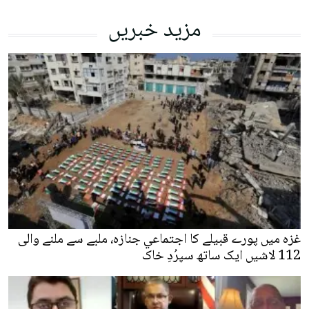
مزید خبریں
غزہ میں پورے قبیلے کا اجتماعي جنازہ، ملبے سے ملنے والی
112 لاشیں ایک ساتھ سپرُدِ خاک