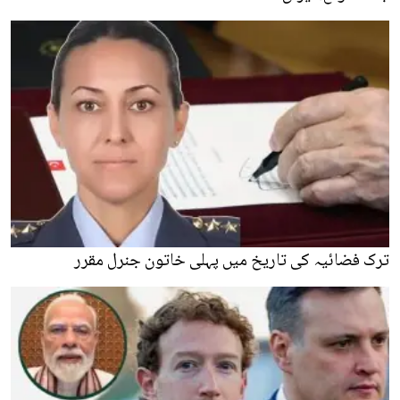
ترک فضائیہ کی تاریخ میں پہلی خاتون جنرل مقرر