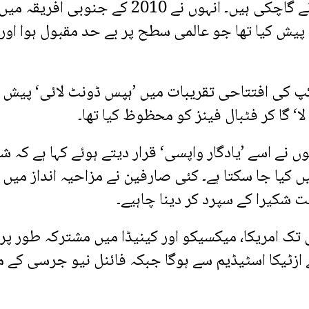
شکیرا اس سے قبل بھی ورلڈ کپ کے آفیشل ترانے گاچکی ہیں۔ انہوں نے 2010 کے جنوبی افریقہ می
ا‘ پیش کیا تھا جو عالمی سطح پر بے حد مقبول ہوا اور
200 کے جرمنی ورلڈ کپ کی افتتاحی تقریبات میں ’ہپس ڈونٹ لائی‘ پیش 
ں نے اسے ’یادگار واپسی‘ قرار دیتے ہوئے کہا ہے کہ شک
کیا جا سکتا ہے۔ کئی صارفین نے مزاحیہ انداز میں 
است شکیرا کے سپرد کر دینا چاہیے۔
ا ورلڈ کپ 11 جون سے 19 جولائی تک امریکا، میکسیکو اور کینیڈا میں مشترکہ طور پر
ے ازٹیکا اسٹیڈیم سے ہوگا جبکہ فائنل نیو جرسی کے 