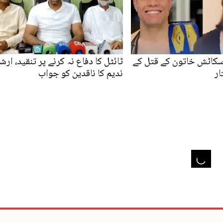
اسکاٹش خاتون کے قتل کے
ٹائٹل کا دفاع نہ کرنے پر تنقید، ارش
ار
ندیم کا ناقدین کو جواب