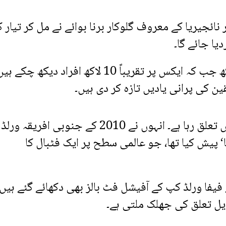
ہ شکیرا اور نائجیریا کے معروف گلوکار برنا بوائے نے مل کر تیار ک
اس ویڈیو کو صرف انسٹاگرام پر 2 کروڑ 70 لاکھ جب کہ ایکس پر تقریباً 10 لاکھ افراد دیکھ چکے
 کی پرانی یادیں تازہ کر دی ہیں۔
شکیرا کا فیفا ورلڈ کپ کے ساتھ طویل اور نمایاں تعلق رہا ہے۔ انہوں نے 2010 کے جنوبی ا
قا‘ پیش کیا تھا، جو عالمی سطح پر ایک فٹبال کا
کی ویڈیو میں 2006، 2010 اور 2014 کے فیفا ورلڈ کپ کے آفیشل فٹ بالز بھی دکھائے گئے ہیں
ل تعلق کی جھلک ملتی ہے۔