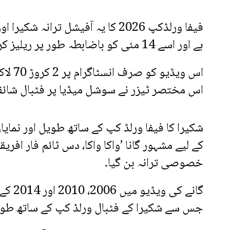
فیفا ورلڈکپ 2026 کا یہ آفیشل تران
ہے اور اسے 14 مئی کو باضابطہ طور پر ریلیز کردیا جائے گا۔
اس مختصر ٹیزر نے سوشل میڈیا پر فٹبال شائقین
کے لیے مشہور گانا ’واکا واکا، دس ٹائم فار افری
خصوصی ترانہ بن گیا۔
گانے 
جس سے شکیرا کے فٹبال ورلڈ کپ کے ساتھ طوی