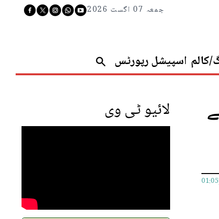
جمعہ 07 اگست 2026
گ/کالم
اسپیشل رپورٹس
نے
لائیو ٹی وی
01:0