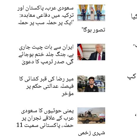
سعودی عرب، پاکستان اور
یا
ترکیہ میں دفاعی معاہدہ:
'ایک پر حملہ سب پر حملہ
تصور ہوگا'
 ہیں۔
ایران سے بات چیت جاری
ہے، جنگ جلد ختم ہوجائے
گی، صدر ٹرمپ کا دعویٰ
فریقہ ورلڈ کپ
میر رضا کی قبر کشائی کا
فیصلہ عدالتی حکم پر
مؤخر
یمنی حوثیوں کا سعودی
،
عرب کے علاقے نجران پر
حملہ، پاکستانی سمیت 11
شہری زخمی