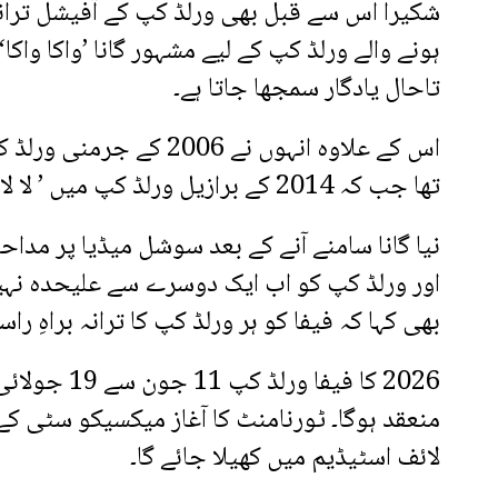
ہونے والے ورلڈ کپ کے لیے مشہور گانا ’واکا واک
تاحال یادگار سمجھا جاتا ہے۔
اس کے علاوہ انہوں نے 6
تھا جب کہ 2014 کے برازیل ورلڈ کپ میں ’ لا لا لا‘ گا کر فٹبال فینز کو محظوظ کیا تھا۔
نیا گانا سامنے آنے کے بعد سوشل میڈیا پر مداحو
اور ورلڈ کپ کو اب ایک دوسرے سے علیحدہ نہیں 
بھی کہا کہ فیفا کو ہر ورلڈ کپ کا ترانہ براہِ ر
2026 کا فیف
منعقد ہوگا۔ ٹورنامنٹ کا آغاز میکسیکو سٹی ک
لائف اسٹیڈیم میں کھیلا جائے گا۔