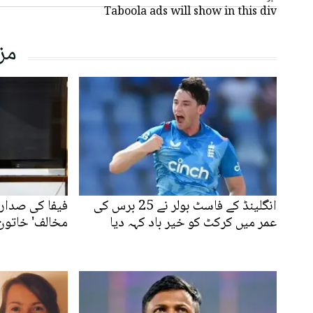
Taboola ads will show in this div
مز
انگلینڈ کے فاسٹ بولر نے 25 برس کی
فیفا کی صدارت
عمر میں کرکٹ کو خیر باد کہہ دیا
مخالف' خاتون 