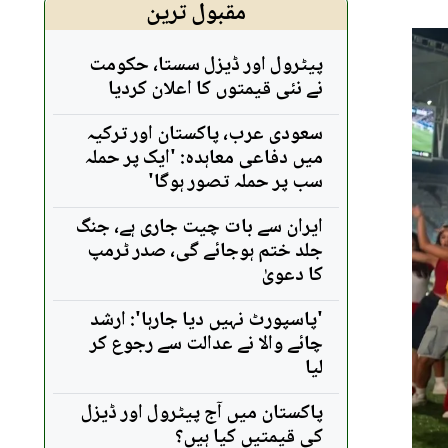
مقبول ترین
پیٹرول اور ڈیزل سستا، حکومت
نے نئی قیمتوں کا اعلان کردیا
سعودی عرب، پاکستان اور ترکیہ
میں دفاعی معاہدہ: 'ایک پر حملہ
سب پر حملہ تصور ہوگا'
ایران سے بات چیت جاری ہے، جنگ
جلد ختم ہوجائے گی، صدر ٹرمپ
کا دعویٰ
'پاسپورٹ نہیں دیا جارہا': ارشد
چائے والا نے عدالت سے رجوع کر
لیا
پاکستان میں آج پیٹرول اور ڈیزل
کی قیمتیں کیا ہیں؟