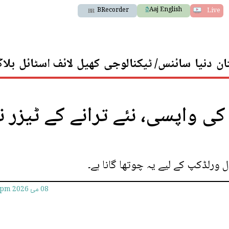
Aaj English
BRecorder
Live
ان
دنیا
سائنس/ ٹیکنالوجی
کھیل
لائف اسٹائل
بلا
پ 2026: شکیرا کی واپسی، نئے ترانے کے ٹیزر 
ل ورلڈکپ کے لیے یہ چوتھا گانا ہے۔
08 مئ 2026
5pm