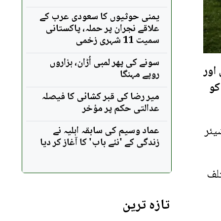
یمنی حوثیوں کا سعودی عرب کے
علاقے نجران پر حملہ، پاکستانی
سمیت 11 شہری زخمی
سونے کی پھر لمبی اُڑان، ہزاروں
اور
روپے مہنگا
ر دیا ہے۔ گانے کی ریلیز 14 مئی کو
میر رضا کی قبر کشائی کا فیصلہ
عدالتی حکم پر مؤخر
یئر
عماد وسیم کی سابقہ اہلیہ نے
زندگی کے 'نئے باب' کا آغاز کر دیا
تلف
تازہ ترین