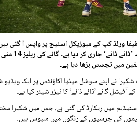
فیفا ورلڈ کپ کے میوزیکل اسٹیج پر واپس آ گئی ہیں 
انہوں نے ورلڈکپ 2026 کے لیے نیا آفیشل ترانہ ’ڈائے ڈائے‘ جاری ک
قین میں تجسس بڑھا دیا ہے۔
ہ شکیرا نے اپنے سوشل میڈیا اکاؤنٹس پر ایک ویڈیو ش
 اسٹیڈیم میں ریکارڈ کی گئی ہے، جس میں شکیرا مخ
یموں کی جرسیوں کے رنگوں میں ملبوس ہیں۔