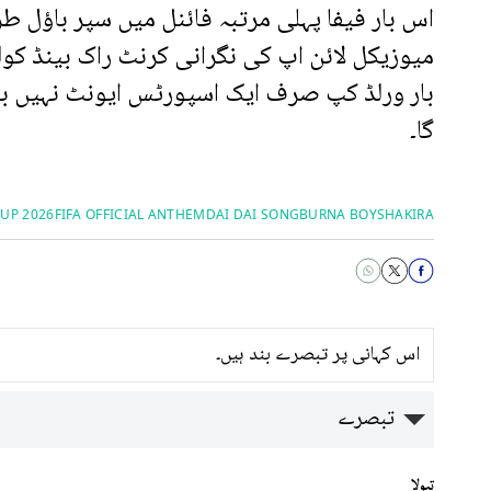
اس بار فیفا پہلی مرتبہ فائنل میں سپر باؤل ط
میوزیکل لائن اپ کی نگرانی کرنٹ راک بینڈ کول
بار ورلڈ کپ صرف ایک اسپورٹس ایونٹ نہیں بل
گا۔
UP 2026
FIFA OFFICIAL ANTHEM
DAI DAI SONG
BURNA BOY
SHAKIRA
اس کہانی پر تبصرے بند ہیں۔
تبصرے
تبولا