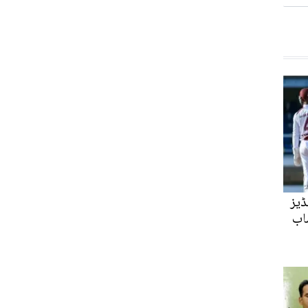
ڈیز
اب