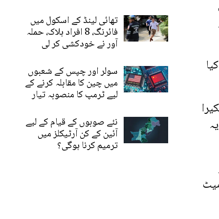
ں
تھائی لینڈ کے اسکول میں
فائرنگ، 8 افراد ہلاک، حملہ
آور نے خودکشی کر لی
کیا
سولر اور چپس کے شعبوں
میں چین کا مقابلہ کرنے کے
لیے ٹرمپ کا منصوبہ تیار
یرا
نئے صوبوں کے قیام کے لیے
یہ
آئین کے کن آرٹیکلز میں
ترمیم کرنا ہوگی؟
میٹ