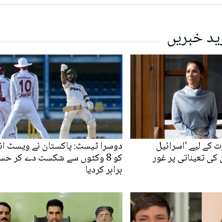
ید خبریں
 کے لیے 'اسرائیل
دوسرا ٹیسٹ: پاکستان نے ویسٹ ان
کی تعیناتی پر غور
کو 8 وکٹوں سے شکست دے کر حس
برابر کردیا