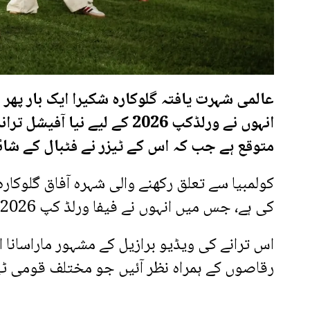
عالمی شہرت یافتہ گلوکارہ شکیرا ایک بار پھر 
متوقع ہے جب کہ اس کے ٹیزر نے فٹبال کے شائ
کولمبیا سے تعلق رکھنے والی شہرہ آفاق گلوکار
کی ہے، جس میں انہوں نے فیفا ورلڈ کپ 2026 کے آفیشل گانے ’ڈائے ڈائے‘ کا ٹیزر شیئر کیا ہے۔
اس ترانے کی ویڈیو برازیل کے مشہور ماراسانا
رقاصوں کے ہمراہ نظر آئیں جو مختلف قومی ٹ