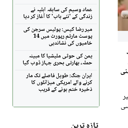
عماد وسیم کی سابقہ اہلیہ نے
زندگی کے 'نئے باب' کا آغاز کر دیا
میر رضا کیس: پولیس سرجن کی
پوسٹ مارٹم رپورٹ میں 14
خامیوں کی نشاندہی
یمن کی حوثی ملیشیا کا مبینہ
حملہ، بھارتی بحری جہاز ڈوب گیا
ئی
ایران جنگ: طویل فاصلے تک مار
کرنے والے امریکی میزائلوں کا
ذخیرہ ختم ہونے کے قریب
ر
سی
تازہ ترین