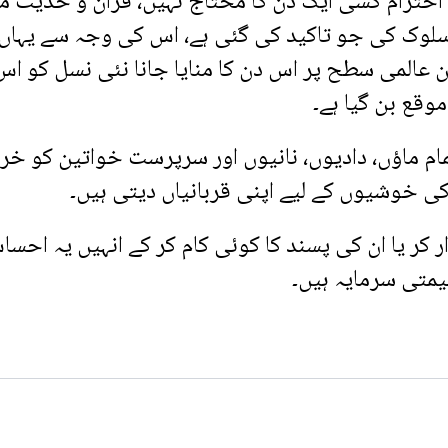
احترام کسی ایک دن کا محتاج نہیں، قرآن و حدیث م
سلوک کی جو تاکید کی گئی ہے، اس کی وجہ سے یہاں 
کن عالمی سطح پر اس دن کا منایا جانا نئی نسل کو اس
موقع بن گیا ہے۔
ام ماؤں، دادیوں، نانیوں اور سرپرست خواتین کو خرا
 خوشیوں کے لیے اپنی قربانیاں دیتی ہیں۔
 کر یا ان کی پسند کا کوئی کام کر کے انہیں یہ احس
یمتی سرمایہ ہیں۔