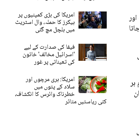
امریکا کی بڑی کمپنیوں پر
اور
ہیکرز کا حملہ، وال اسٹریٹ
اتا
میں ہلچل مچ گئی
فیفا کی صدارت کے لیے
'اسرائیل مخالف' خاتون
کی تعیناتی پر غور
امریکا: ہری مرچوں اور
 ہر
سلاد کے پتوں میں
ن
خطرناک وائرس کا انکشاف،
کئی ریاستیں متاثر
اس