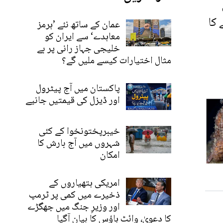
 کا
عمان کے ساتھ نئے ’ہرمز
معاہدے‘ سے ایران کو
خلیجی جہاز رانی پر بے
مثال اختیارات کیسے ملیں گے؟
پاکستان میں آج پیٹرول
اور ڈیزل کی قیمتیں جانیے
خیبرپختونخوا کے کئی
شہروں میں آج بارش کا
امکان
امریکی ہتھیاروں کے
ذخیرے میں کمی پر ٹرمپ
اور وزیرِ جنگ میں جھگڑے
کا دعویٰ، وائٹ ہاؤس کا بیان آگیا