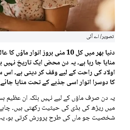
تصویر/ اے آئی
دنیا بھر میں کل 10 مئی بروز اتو
منایا جا رہا ہے۔ یہ دن محض ایک تاریخ نہیں 
اولاد کی راحت کے لیے وقف کر دیتی ہے۔ اس س
کا دوسرا اتوار اسی جذبے کے تحت منایا جائے 
یہ دن صرف ماؤں کے لیے نہیں بلکہ ان عظیم ہس
میں ریڑھ کی ہڈی کی حیثیت رکھتی ہیں۔ چاہے و
شخصیت جو ماں کی طرح پرورش کرتی ہو، یہ د