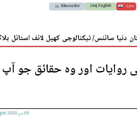
Aaj English
BRecorder
Live
ان
دنیا
سائنس/ ٹیکنالوجی
کھیل
لائف اسٹائل
بلا
ریخ، عالمی روایات اور وہ حقائق جو آپ
09 مئ 2026
7pm