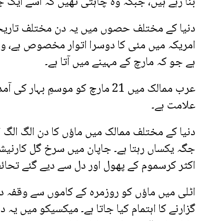
بنا رہے ہیں، جبکہ وہ چاہتی تھیں کہ اسے ایک جذب
دنیا کے مختلف حصوں میں یہ دن مختلف تاریخوں 
امریکہ میں مئی کا دوسرا اتوار مخصوص ہے، وہ
ہے جو کہ مارچ کے مہینے میں آتا ہے۔
عرب ممالک میں 21 مارچ کو موسمِ 
علامت ہے۔
دنیا کے مختلف ممالک میں ماؤں کا دن الگ الگ ان
جگہ یکساں رہتا ہے۔ جاپان میں سرخ گل کارنیش
اکثر کرسموم کے پھول اور دل سے دیے گئے تحائ
اٹلی میں ماؤں کو روزمرہ کے کاموں سے وقفہ دیا 