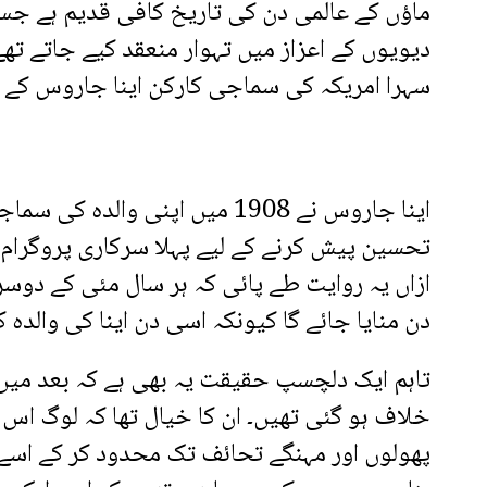
ماؤں کے عالمی دن کی تاریخ کافی قدیم ہے جس ک
دیویوں کے اعزاز میں تہوار منعقد کیے جاتے تھ
سہرا امریکہ کی سماجی کارکن اینا جاروس کے س
اینا جاروس نے 1908 میں اپنی والدہ
تحسین پیش کرنے کے لیے پہلا سرکاری پروگرام م
ازاں یہ روایت طے پائی کہ ہر سال مئی کے دوسرے
دن منایا جائے گا کیونکہ اسی دن اینا کی والدہ کا 
تاہم ایک دلچسپ حقیقت یہ بھی ہے کہ بعد میں
خلاف ہو گئی تھیں۔ ان کا خیال تھا کہ لوگ اس
پھولوں اور مہنگے تحائف تک محدود کر کے اسے 