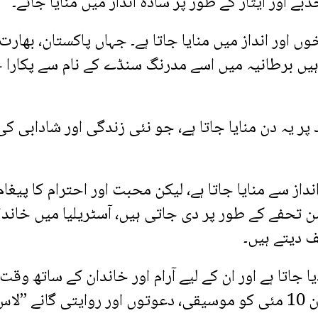
ے اور ایثار کے طور پر سادہ انداز میں منایا جائے۔
اور انداز میں منایا جاتا ہے۔ جہاں پاکستان، بھارت 
یں برطانیہ میں اسے مدرنگ سنڈے کے نام سے پکارا ج
بہار کی آمد پر یہ دن منایا جاتا ہے، جو نئی زندگی اور شادابی کی
داز سے منایا جاتا ہے، لیکن محبت اور احترام کا پیغام
ن تحفے کے طور پر دی جاتی ہیں، آسٹریلیا میں خاندا
ف دیتے ہیں۔
جاتا ہے اور ان کے لیے آرام اور خاندان کے ساتھ وقت
گزارنے کا اہتمام کیا جاتا ہے۔ میکسیکو میں یہ دن 10 مئی کو موسیقی، دعوتوں اور روایتی گانے ”ل