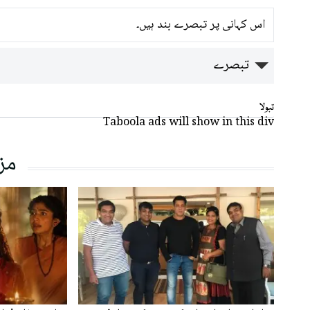
اس کہانی پر تبصرے بند ہیں۔
تبصرے
تبولا
Taboola ads will show in this div
مز