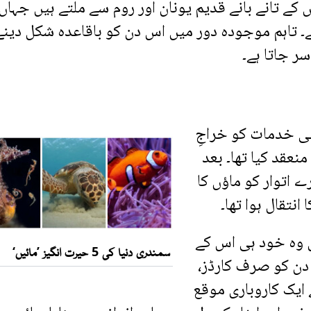
ے تانے بانے قدیم یونان اور روم سے ملتے ہیں جہاں
ے۔ تاہم موجودہ دور میں اس دن کو باقاعدہ شکل دینے
ر جاتا ہے۔
 کی سماجی خدمات کو خراجِ
نعقد کیا تھا۔ بعد
 اتوار کو ماؤں کا
انتقال ہوا تھا۔
 وہ خود ہی اس کے
 دن کو صرف کارڈز،
ایک کاروباری موقع