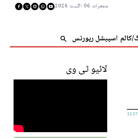
جمعرات 06 اگست 2026
گ/کالم
اسپیشل رپورٹس
لائیو ٹی وی
12:3