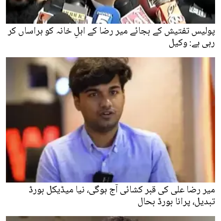
پولیس تفتیش کے بجائے میر رضا کے اہلِ خانہ کو ہراساں کر
رہی ہے: وکیل
میر رضا علی کی قبر کشائی آج ہوگی، نیا میڈیکل بورڈ
تبدیل، پرانا بورڈ بحال