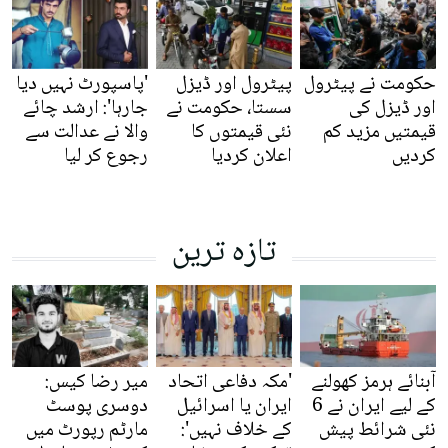
حکومت نے پیٹرول
پیٹرول اور ڈیزل
'پاسپورٹ نہیں دیا
اور ڈیزل کی
سستا، حکومت نے
جارہا': ارشد چائے
قیمتیں مزید کم
نئی قیمتوں کا
والا نے عدالت سے
کردیں
اعلان کردیا
رجوع کر لیا
تازہ ترین
آبنائے ہرمز کھولنے
'مکہ دفاعی اتحاد
میر رضا کیس:
کے لیے ایران نے 6
ایران یا اسرائیل
دوسری پوسٹ
نئی شرائط پیش
کے خلاف نہیں':
مارٹم رپورٹ میں