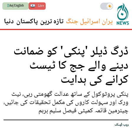
Aaj English
Live
ایران اسرائیل جنگ
تازہ ترین
پاکستان
دنیا
س
ڈرگ ڈیلر 'پنکی' کو ضمانت
دینے والے جج کا ٹیسٹ
کرانے کی ہدایت
پنکی پروٹوکول کے ساتھ عدالت گھومتی رہی، نیٹ
ورک اور سہولت کاروں کی مکمل تحقیقات کی جائیں،
چیئرمین قائمہ کمیٹی فیصل سلیم برہم
ویب ڈیسک