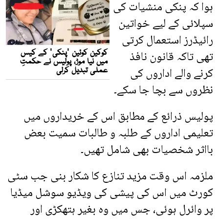
ہوا کہ پنکی منشیات کی
سپلائی کے لیے خواتین
رائیڈرز استعمال کرتی
تھی تاکہ قانون نافذ
کرنے والے اداروں کی
نظروں سے بچا جا سکے۔
پولیس ذرائع کے مطابق اس کے خریداروں میں
تعلیمی اداروں کے طلبہ و طالبات سمیت بعض
بااثر شخصیات بھی شامل تھیں۔
ملزمہ اس وقت مزید تنازع کا شکار بنی جب سٹی
کورٹ میں اس کی پیشی کی ویڈیو سوشل میڈیا
پر وائرل ہوئی، جس میں وہ بغیر ہتھکڑی اور