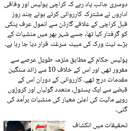
دوسری جانب یاد رہے کہ کراچی پولیس اور وفاقی
اداروں نے مشترکہ کارروائی کرتے ہوئے چند روز
قبل کراچی کے علاقے گارڈن سے انمول عرف پنکی
کو گرفتار کیا تھا، جسے شہر بھر میں منشیات کے
بڑے نیٹ ورک کی مبینہ سرغنہ قرار دیا جا رہا ہے۔
پولیس حکام کے مطابق ملزمہ طویل عرصے سے
مفرور تھی اور اس کے خلاف 10 سے زائد سنگین
مقدمات درج تھے۔ کارروائی کے دوران اس کے
قبضے سے ایک پستول، متعدد گولیاں اور کروڑوں
روپے مالیت کی اعلیٰ معیار کی منشیات برآمد کی
گئی۔
تحقیقات میں انکشاف