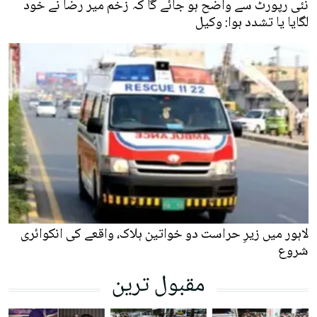
نئی رپورٹ سے واضح ہو جائے گا کہ زخم میر رضا نے خود
لگایا یا تشدد ہوا: وکیل
لاہور میں زیرِ حراست دو خواتین ہلاک، واقعے کی انکوائری
شروع
مقبول ترین