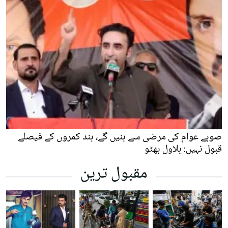
صوبے عوام کی مرضی سے بنیں گے، بند کمروں کے فیصلے
قبول نہیں: بلاول بھٹو
مقبول ترین