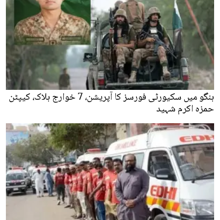
ہنگو میں سکیورٹی فورسز کا آپریشن، 7 خوارج ہلاک، کیپٹن
حمزہ اکرم شہید