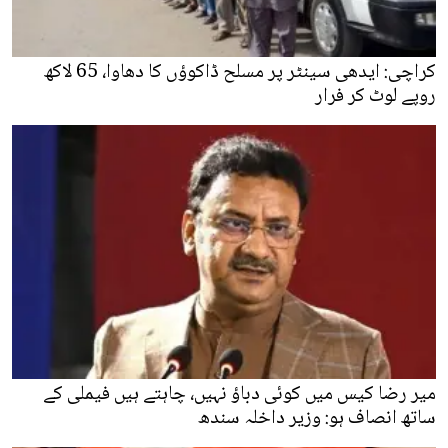
کراچی: ایدھی سینٹر پر مسلح ڈاکوؤں کا دھاوا، 65 لاکھ
روپے لوٹ کر فرار
میر رضا کیس میں کوئی دباؤ نہیں، چاہتے ہیں فیملی کے
ساتھ انصاف ہو: وزیر داخلہ سندھ