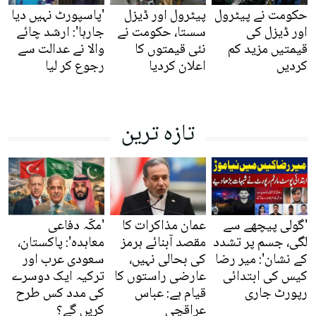
حکومت نے پیٹرول
پیٹرول اور ڈیزل
'پاسپورٹ نہیں دیا
اور ڈیزل کی
سستا، حکومت نے
جارہا': ارشد چائے
قیمتیں مزید کم
نئی قیمتوں کا
والا نے عدالت سے
کردیں
اعلان کردیا
رجوع کر لیا
تازہ ترین
'گولی پیچھے سے
عمان مذاکرات کا
'مکّہ دفاعی
لگی، جسم پر تشدد
مقصد آبنائے ہرمز
معاہدہ': پاکستان،
کے نشان': میر رضا
کی بحالی نہیں،
سعودی عرب اور
کیس کی ابتدائی
عارضی راستوں کا
ترکیہ ایک دوسرے
رپورٹ جاری
قیام ہے: عباس
کی مدد کس طرح
عراقچی
کریں گے؟