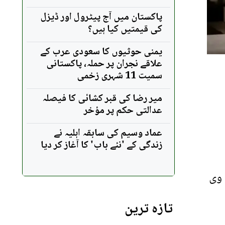
پاکستان میں آج پیٹرول اور ڈیزل
کی قیمتیں کیا ہیں؟
یمنی حوثیوں کا سعودی عرب کے
علاقے نجران پر حملہ، پاکستانی
سمیت 11 شہری زخمی
میر رضا کی قبر کشائی کا فیصلہ
عدالتی حکم پر مؤخر
عماد وسیم کی سابقہ اہلیہ نے
زندگی کے 'نئے باب' کا آغاز کر دیا
 وی
تازہ ترین