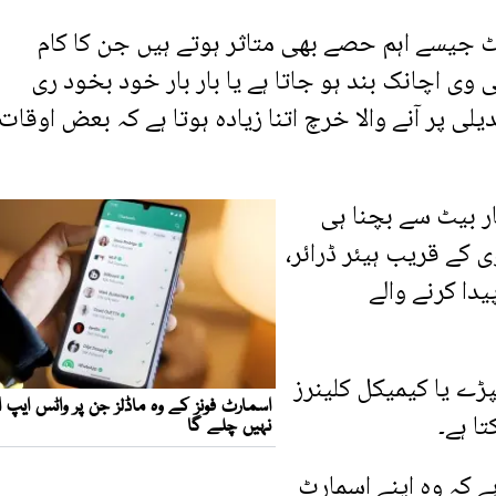
 جیسے اہم حصے بھی متاثر ہوتے ہیں جن کا کام
وی اچانک بند ہو جاتا ہے یا بار بار خود بخود ری
ی پر آنے والا خرچ اتنا زیادہ ہوتا ہے کہ بعض اوقات 
 بیٹ سے بچنا ہی
 کے قریب ہیئر ڈرائر،
دا کرنے والے
ڑے یا کیمیکل کلینرز
ا ہے۔
 کہ وہ اپنے اسمارٹ