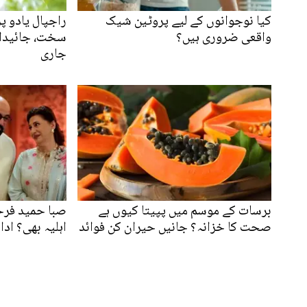
کیا نوجوانوں کے لیے پروٹین شیک
راجپال یادو پ
واقعی ضروری ہیں؟
سخت، جائیداد
جاری
برسات کے موسم میں پپیتا کیوں ہے
صبا حمید فرحا
صحت کا خزانہ؟ جانیں حیران کن فوائد
اہلیہ بھی؟ ادا