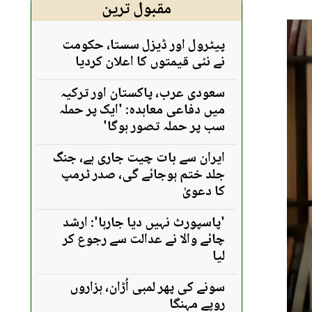
مقبول ترین
پیٹرول اور ڈیزل سستا، حکومت
نے نئی قیمتوں کا اعلان کردیا
سعودی عرب، پاکستان اور ترکیہ
میں دفاعی معاہدہ: 'ایک پر حملہ
سب پر حملہ تصور ہوگا'
ایران سے بات چیت جاری ہے، جنگ
جلد ختم ہوجائے گی، صدر ٹرمپ
کا دعویٰ
'پاسپورٹ نہیں دیا جارہا': ارشد
چائے والا نے عدالت سے رجوع کر
لیا
سونے کی پھر لمبی اُڑان، ہزاروں
روپے مہنگا