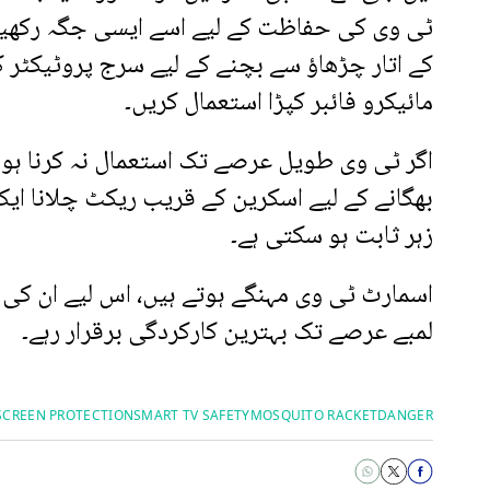
ٹی وی کی حفاظت کے لیے اسے ایسی جگہ رکھیں جہ
کے اتار چڑھاؤ سے بچنے کے لیے سرج پروٹیکٹر 
مائیکرو فائبر کپڑا استعمال کریں۔
اگر ٹی وی طویل عرصے تک استعمال نہ کرنا ہو ت
بھگانے کے لیے اسکرین کے قریب ریکٹ چلانا ای
زہر ثابت ہو سکتی ہے۔
اسمارٹ ٹی وی مہنگے ہوتے ہیں، اس لیے ان کی
لمبے عرصے تک بہترین کارکردگی برقرار رہے۔
SCREEN PROTECTION
SMART TV SAFETY
MOSQUITO RACKET
DANGER