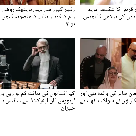
ر قرض کا شکنجہ مزید
رنبیر کپور سے پہلے ہریتھک روشن 
وں کی نیلامی کا نوٹس
رام کا کردار بنانے کا منصوبہ کیوں ن
ہوا؟
ن طاہر کی والدہ بھی اور
کیا انسانوں کی ذہانت کم ہو رہی ہے
کاراؤں نے سوالات اٹھا دیے
'ریورس فلن ایفیکٹ' سے سائنس دا
حیران