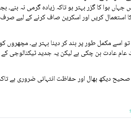
اں ہوا کا گزر بہتر ہو تاکہ زیادہ گرمی نہ بنے۔ بج
کا استعمال کریں اور اسکرین صاف کرنے کے لیے صرف
و اسے مکمل طور پر بند کر دینا بہتر ہے۔ مچھروں کو
ک عام عادت بن چکی ہے لیکن یہ جدید ٹیکنالوجی کے ل
 صحیح دیکھ بھال اور حفاظت انتہائی ضروری ہے تاکہ