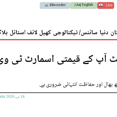
Aaj English
BRecorder
Live
ان
دنیا
سائنس/ ٹیکنالوجی
کھیل
لائف اسٹائل
بلا
کٹ آپ کے قیمتی اسمارٹ ٹی وی
 بھال اور حفاظت انتہائی ضروری ہے.
14 مئ 2026
1am