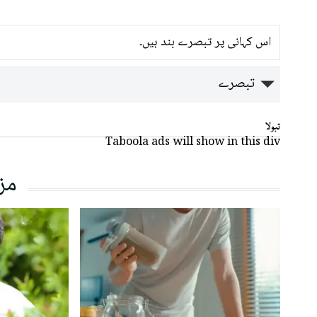
اس کہانی پر تبصرے بند ہیں۔
تبصرے
تبولا
Taboola ads will show in this div
مز