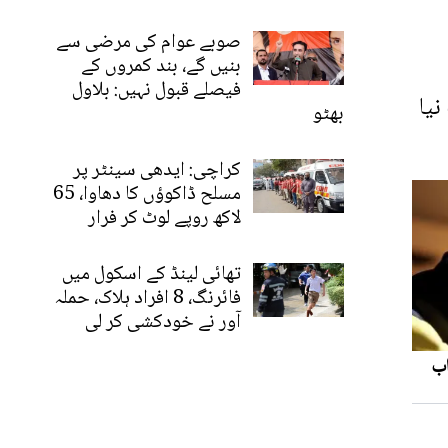
صوبے عوام کی مرضی سے
بنیں گے، بند کمروں کے
فیصلے قبول نہیں: بلاول
نیا
بھٹو
کراچی: ایدھی سینٹر پر
مسلح ڈاکوؤں کا دھاوا، 65
لاکھ روپے لوٹ کر فرار
تھائی لینڈ کے اسکول میں
فائرنگ، 8 افراد ہلاک، حملہ
آور نے خودکشی کر لی