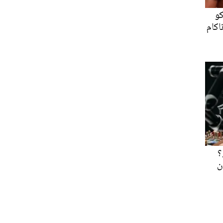
کو
اکام
؟
ن