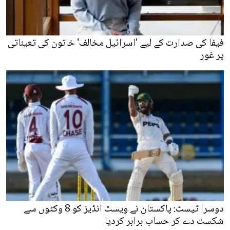
فیفا کی صدارت کے لیے 'اسرائیل مخالف' خاتون کی تعیناتی
پر غور
دوسرا ٹیسٹ: پاکستان نے ویسٹ انڈیز کو 8 وکٹوں سے
شکست دے کر حساب برابر کردیا