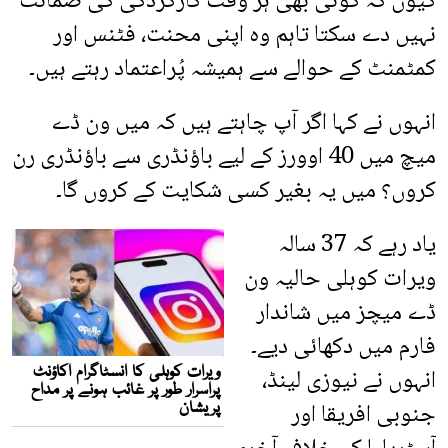
کیوں کہ کوئی بھی ہر وقت کارکردگی کی ضمانت
نہیں دے سکتا تاہم وہ اپنی محنت، فٹنس اور
کمٹمنٹ کے حوالے سے ہمیشہ پُراعتماد رہتے ہیں۔
انہوں نے کہا اگر آپ چاہتے ہیں کہ میں ون ڈے
میچ میں 40 اوورز کے لیے باؤنڈری سے باؤنڈری رن
کروں؟ میں یہ بغیر کسی شکایت کے کروں گا۔
یاد رہے کہ 37 سالہ
ویرات کوہلی حالیہ ون
ڈے میچز میں شاندار
فارم میں دکھائی دیے۔
انہوں نے نیوزی لینڈ،
جنوبی افریقا اور