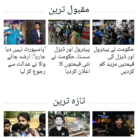
مقبول ترین
حکومت نے پیٹرول
پیٹرول اور ڈیزل
'پاسپورٹ نہیں دیا
اور ڈیزل کی
سستا، حکومت نے
جارہا': ارشد چائے
قیمتیں مزید کم
نئی قیمتوں کا
والا نے عدالت سے
کردیں
اعلان کردیا
رجوع کر لیا
تازہ ترین