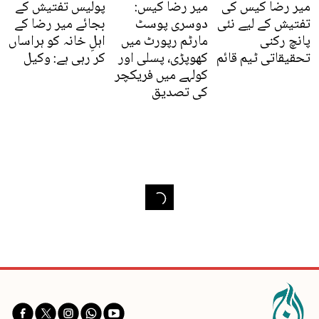
میر رضا کیس کی
میر رضا کیس:
پولیس تفتیش کے
تفتیش کے لیے نئی
دوسری پوسٹ
بجائے میر رضا کے
پانچ رکنی
مارٹم رپورٹ میں
اہلِ خانہ کو ہراساں
تحقیقاتی ٹیم قائم
کھوپڑی، پسلی اور
کر رہی ہے: وکیل
کولہے میں فریکچر
کی تصدیق