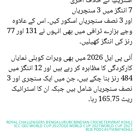
آسٹریلیا کے خلاف آخری
7 اننگز میں 3 سنچریاں
اور 3 نصف سنچریاں اسکور کیں۔ اس کے علاوہ
وجے ہزارے ٹرافی میں بھی انہوں نے 131 اور 77
رنز کی اننگز کھیلیں۔
آئی پی ایل 2026 میں بھی ویرات کوہلی نمایاں
کارکردگی کا مظاہرہ کر رہے ہیں اور 12 اننگز میں
484 رنز بنا چکے ہیں، جن میں ایک سنچری اور 3
نصف سنچریاں شامل ہیں جبکہ ان کا اسٹرائیک
ریٹ 165.75 رہا۔
ROYAL CHALLENGERS BENGALURU
RCB
INDIAN CRICKETER
VIRAT KOHLI
ICC ODI WORLD CUP 2027
ODI WORLD CUP 2027
WORLD CUP 2027
RCB PODCAST
VIRATKOHLI