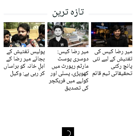
تازہ ترین
میر رضا کیس کی
میر رضا کیس:
پولیس تفتیش کے
تفتیش کے لیے نئی
دوسری پوسٹ
بجائے میر رضا کے
پانچ رکنی
مارٹم رپورٹ میں
اہلِ خانہ کو ہراساں
تحقیقاتی ٹیم قائم
کھوپڑی، پسلی اور
کر رہی ہے: وکیل
کولہے میں فریکچر
کی تصدیق