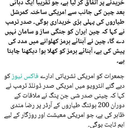
خریدنے پر اتفاق کر لیا ہے، جو تقریباً ایک دہائی
بعد چین کی جانب سے امریکی ساختہ کمرشل
طیاروں کی پہلی بڑی خریداری ہوگی۔ صدر ٹرمپ
نے کہا کہ چین ایران کو جنگی ساز و سامان نہیں
دے گا، چین نے آبنائے ہرمز کھلوانے میں مدد کی
پیش کی ہے، آبنائے ہرمز کو کھلا ہوا دیکھنا چاہتا
ہے۔
جمعرات کو امریکی نشریاتی ادارے
فاکس نیوز
کو
دیے گئے انٹرویو میں امریکی صدر ڈونلڈ ٹرمپ نے
کہا کہ چینی صدر شی جن پنگ نے ملاقات کے
دوران 200 بوئنگ طیاروں کے آرڈر پر رضا مندی
ظاہر کی ہے، جو امریکی معیشت اور روزگار کے لیے
اہم ثابت ہوگی۔