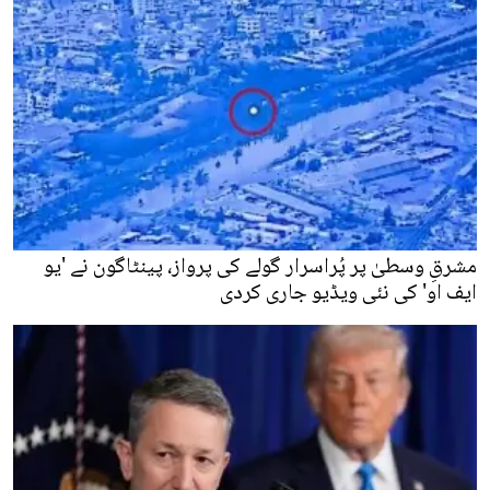
مشرقِ وسطیٰ پر پُراسرار گولے کی پرواز، پینٹاگون نے 'یو
ایف او' کی نئی ویڈیو جاری کردی