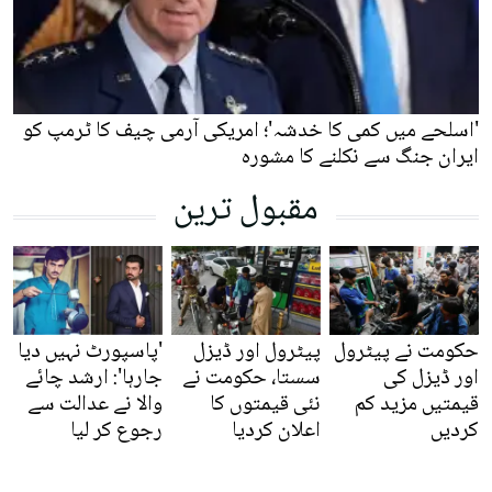
'اسلحے میں کمی کا خدشہ'؛ امریکی آرمی چیف کا ٹرمپ کو
ایران جنگ سے نکلنے کا مشورہ
مقبول ترین
حکومت نے پیٹرول
پیٹرول اور ڈیزل
'پاسپورٹ نہیں دیا
اور ڈیزل کی
سستا، حکومت نے
جارہا': ارشد چائے
قیمتیں مزید کم
نئی قیمتوں کا
والا نے عدالت سے
کردیں
اعلان کردیا
رجوع کر لیا