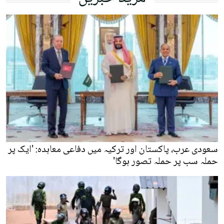
سعودی عرب، پاکستان اور ترکیہ میں دفاعی معاہدہ: 'ایک پر
حملہ سب پر حملہ تصور ہوگا'