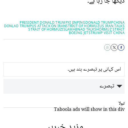
دیکھا جا رہا ہے۔
PRESIDENT DONALD TRUMP
XI JINPING
DONALD TRUMP
CHINA
DONLAD TRUMP
US ATTACK ON IRAN
STRAIT OF HORMUZ
US IRAN TALKS
STRAIT OF ​HORMUZ
ISLAMABNAD TALKS
HORMUZ STRAIT
BOEING JETS
TRUMP VISIT CHINA
اس کہانی پر تبصرے بند ہیں۔
تبصرے
تبولا
Taboola ads will show in this div
مزید خبریں