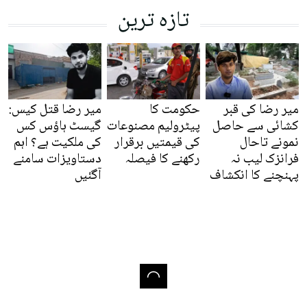
تازہ ترین
میر رضا کی قبر
حکومت کا
میر رضا قتل کیس:
کشائی سے حاصل
پیٹرولیم مصنوعات
گیسٹ ہاؤس کس
نمونے تاحال
کی قیمتیں برقرار
کی ملکیت ہے؟ اہم
فرانزک لیب نہ
رکھنے کا فیصلہ
دستاویزات سامنے
پہنچنے کا انکشاف
آگئیں