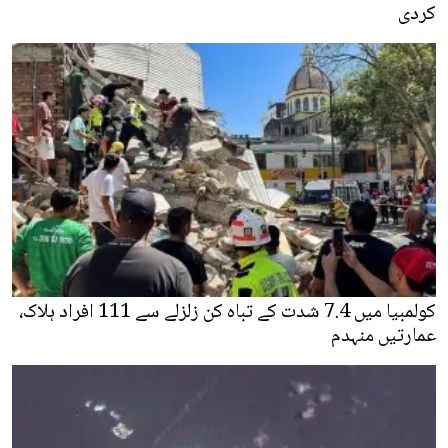
کردی
کولمبیا میں 7.4 شدت کے تباہ کن زلزلے سے 111 افراد ہلاک،
عمارتیں منہدم