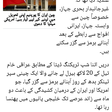
عندیہ دیا تھا کہ
غیرجانبدار بحری جہاز،
خصوصاً چین سے
وابستہ جہاز، ایرانی
افواج سے رابطے کے بعد
آبنائے ہرمز سے گزر سکتے
ہیں۔
دریں اثنا شپ ٹریکنگ ڈیٹا کے مطابق عراقی خام
تیل کے 20 لاکھ بیرل لے جانے والا ایک چینی سپر
ٹینکر بدھ کے روز آبنائے ہرمز سے گزر گیا، جو
امریکا اور ایران کے درمیان کشیدگی کے باعث دو
ماہ سے زائد عرصے تک خلیجی پانیوں میں پھنسا
رہا تھا۔