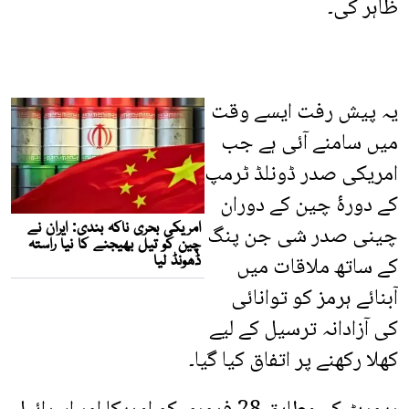
ظاہر کی۔
یہ پیش رفت ایسے وقت
میں سامنے آئی ہے جب
امریکی صدر ڈونلڈ ٹرمپ
کے دورۂ چین کے دوران
چینی صدر شی جن پنگ
کے ساتھ ملاقات میں
آبنائے ہرمز کو توانائی
کی آزادانہ ترسیل کے لیے
کھلا رکھنے پر اتفاق کیا گیا۔