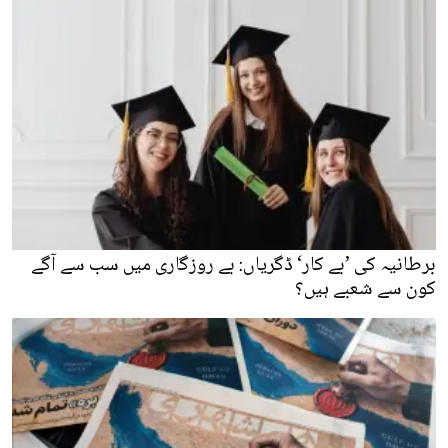
برطانیہ کی ’بے کار‘ ڈگریاں: بے روزگاری میں سب سے آگے
کون سے شعبے ہیں؟