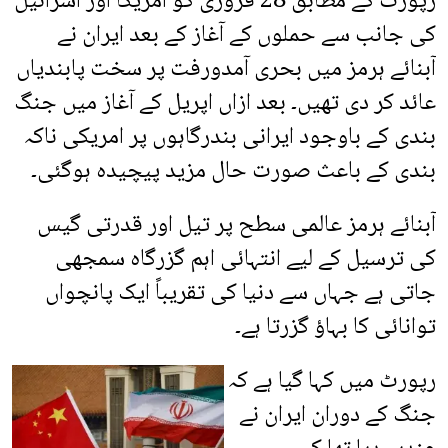
رپورٹ کے مطابق 28 فروری کو امریکا اور اسرائیل
کی جانب سے حملوں کے آغاز کے بعد ایران نے
آبنائے ہرمز میں بحری آمدورفت پر سخت پابندیاں
عائد کر دی تھیں۔ بعد ازاں اپریل کے آغاز میں جنگ
بندی کے باوجود ایرانی بندرگاہوں پر امریکی ناکہ
بندی کے باعث صورت حال مزید پیچیدہ ہوگئی۔
آبنائے ہرمز عالمی سطح پر تیل اور قدرتی گیس
کی ترسیل کے لیے انتہائی اہم گزرگاہ سمجھی
جاتی ہے جہاں سے دنیا کی تقریباً ایک پانچواں
توانائی کا بہاؤ گزرتا ہے۔
رپورٹ میں کہا گیا ہے کہ
جنگ کے دوران ایران نے