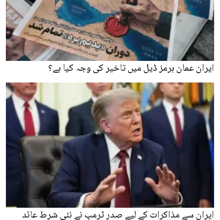
ایران عمان ہرمز ڈیل میں تاخیر کی وجہ کیا ہے؟
ایران سے مذاکرات کے لیے صدر ٹرمپ نے نئی شرط عائد