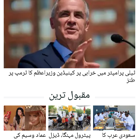
ٹیلی پرامپٹر میں خرابی پر کینیڈین وزیراعظم کا ٹرمپ پر
طنز
مقبول ترین
سعودی عرب کا
پیٹرول مہنگا، ڈیزل
عماد وسیم کی