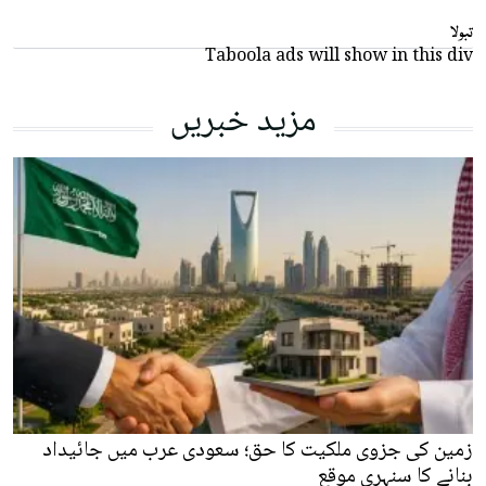
تبولا
Taboola ads will show in this div
مزید خبریں
زمین کی جزوی ملکیت کا حق؛ سعودی عرب میں جائیداد
بنانے کا سنہری موقع