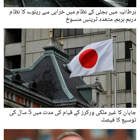
برطانیہ میں بجلی کے نظام میں خرابی سے ریلوے کا نظام
درہم برہم، متعدد ٹرینیں منسوخ
جاپان کا غیر ملکی ورکرز کے قیام کی مدت میں 5 سال کی
توسیع کا فیصلہ