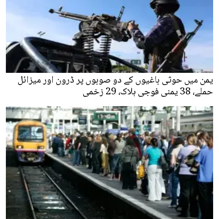
یمن میں حوثی باغیوں کے دو صوبوں پر ڈرون اور میزائل
حملے، 38 یمنی فوجی ہلاک، 29 زخمی