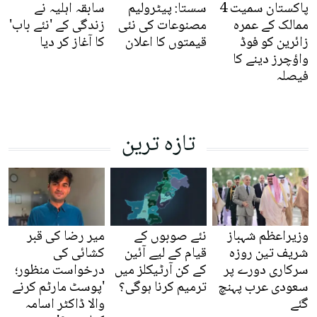
پاکستان سمیت 4
سستا: پیٹرولیم
سابقہ اہلیہ نے
ممالک کے عمرہ
مصنوعات کی نئی
زندگی کے 'نئے باب'
زائرین کو فوڈ
قیمتوں کا اعلان
کا آغاز کر دیا
واؤچرز دینے کا
فیصلہ
تازہ ترین
وزیراعظم شہباز
نئے صوبوں کے
میر رضا کی قبر
شریف تین روزہ
قیام کے لیے آئین
کشائی کی
سرکاری دورے پر
کے کن آرٹیکلز میں
درخواست منظور؛
سعودی عرب پہنچ
ترمیم کرنا ہوگی؟
'پوسٹ مارٹم کرنے
گئے
والا ڈاکٹر اسامہ