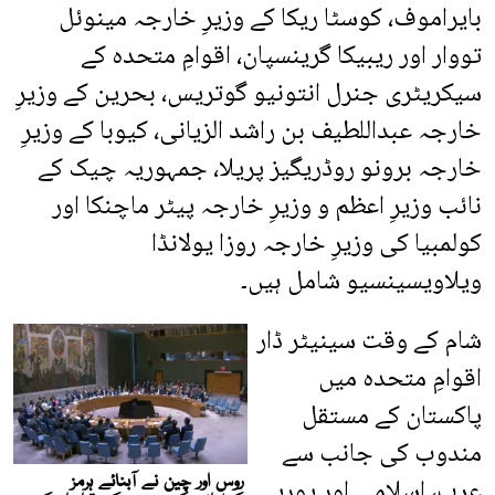
بایراموف، کوسٹا ریکا کے وزیرِ خارجہ مینوئل
تووار اور ریبیکا گرینسپان، اقوامِ متحدہ کے
سیکریٹری جنرل انتونیو گوتریس، بحرین کے وزیرِ
خارجہ عبداللطیف بن راشد الزیانی، کیوبا کے وزیرِ
خارجہ برونو روڈریگیز پریلا، جمہوریہ چیک کے
نائب وزیرِ اعظم و وزیرِ خارجہ پیٹر ماچنکا اور
کولمبیا کی وزیرِ خارجہ روزا یولانڈا
ویلاویسینسیو شامل ہیں۔
شام کے وقت سینیٹر ڈار
اقوامِ متحدہ میں
پاکستان کے مستقل
مندوب کی جانب سے
عرب، اسلامی اور یورپی