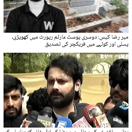
میر رضا کیس: دوسری پوسٹ مارٹم رپورٹ میں کھوپڑی،
پسلی اور کولہے میں فریکچر کی تصدیق