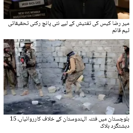
میر رضا کیس کی تفتیش کے لیے نئی پانچ رکنی تحقیقاتی
ٹیم قائم
بلوچستان میں فتنہ الہندوستان کے خلاف کارروائیاں، 15
دہشتگرد ہلاک