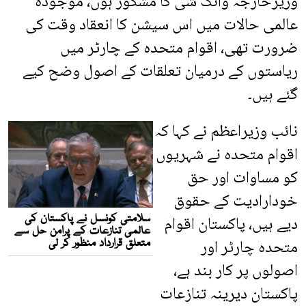
وزیرخارجہ وانگ شی کا مشکور ہوں، موجودہ
عالمی حالات میں اس سیشن کا انعقاد وقت کی
ضرورت تھی، اقوام متحدہ کے چارٹر میں
ریاستوں کے درمیان تعلقات کے اصول وضح کیے
گئے ہیں۔
نائب وزیراعظم نے کہا کہ
اقوام متحدہ نے شہریوں
کو مساوات اور حق
خودارادیت کے حقوق
دیے ہیں، پاکستان اقوام
متحدہ چارٹر اور
اصولوں پر کار بند ہے،
پاکستان دیرینہ تنازعات