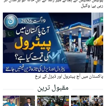
پولیس تفتیش کے بجائے میر رضا کے اہلِ خانہ کو ہراساں کر
رہی ہے: وکیل
پاکستان میں آج پیٹرول اور ڈیزل کے نرخ
مقبول ترین