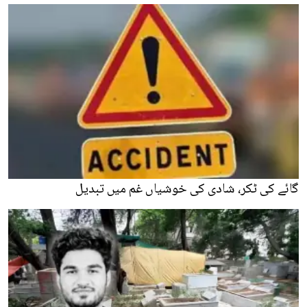
گائے کی ٹکر، شادی کی خوشیاں غم میں تبدیل