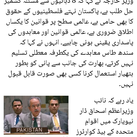
وزیر خارجہ نے کہا کہ 8 دہائیوں سے مسئلہ کشمیر
حل طلب ہے، پاکستان نہتے فلسطینیوں کے حقوق
کا بھی حامی ہے، عالمی سطح پر قوانین کا یکساں
اطلاق ضروری ہے، عالمی قوانین اور معاہدوں کی
پاسداری یقینی ہونی چاہیے۔ انہوں نے کہا کہ
سندھ طاس معاہدے کی یکطرفہ معطلی تسلیم
نہیں کرتے، بھارت کی جانب سے پانی کو بطور
ہتھیار استعمال کرنا کسی بھی صورت قابل قبول
نہیں۔
یاد رہے کہ نائب
وزیراعظم اسحاق ڈار
نیویارک میں اقوامِ
متحدہ کے ہیڈ کوارٹرز