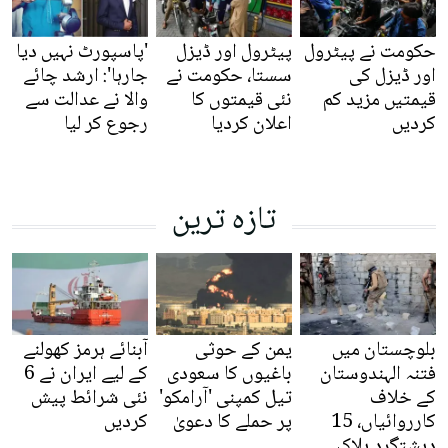
حکومت نے پیٹرول
پیٹرول اور ڈیزل
'پاسپورٹ نہیں دیا
اور ڈیزل کی
سستا، حکومت نے
جارہا': ارشد چائے
قیمتیں مزید کم
نئی قیمتوں کا
والا نے عدالت سے
کردیں
اعلان کردیا
رجوع کر لیا
تازہ ترین
بلوچستان میں
یمن کے حوثی
آبنائے ہرمز کھولنے
فتنہ الہندوستان
باغیوں کا سعودی
کے لیے ایران نے 6
کے خلاف
تیل کمپنی 'آرامکو'
نئی شرائط پیش
کارروائیاں، 15
پر حملے کا دعویٰ
کردیں
دہشتگرد ہلاک