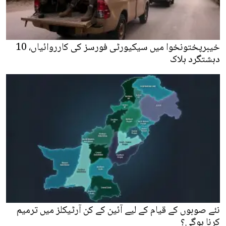
خیبرپختونخوا میں سیکیورٹی فورسز کی کارروائیاں، 10
دہشتگرد ہلاک
نئے صوبوں کے قیام کے لیے آئین کے کن آرٹیکلز میں ترمیم
کرنا ہوگی؟