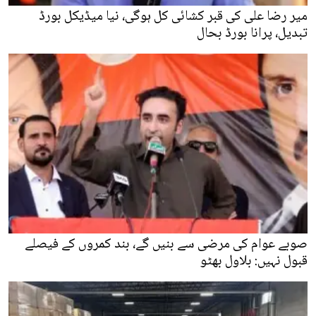
میر رضا علی کی قبر کشائی کل ہوگی، نیا میڈیکل بورڈ
تبدیل، پرانا بورڈ بحال
صوبے عوام کی مرضی سے بنیں گے، بند کمروں کے فیصلے
قبول نہیں: بلاول بھٹو