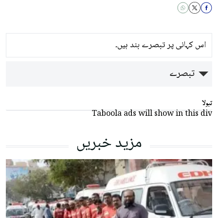
اس کہانی پر تبصرے بند ہیں۔
تبصرے
تبولا
Taboola ads will show in this div
مزید خبریں