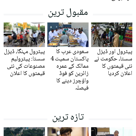
مقبول ترین
پیٹرول اور ڈیزل
سعودی عرب کا
پیٹرول مہنگا، ڈیزل
سستا، حکومت نے
پاکستان سمیت 4
سستا: پیٹرولیم
نئی قیمتوں کا
ممالک کے عمرہ
مصنوعات کی نئی
اعلان کردیا
زائرین کو فوڈ
قیمتوں کا اعلان
واؤچرز دینے کا
فیصلہ
تازہ ترین