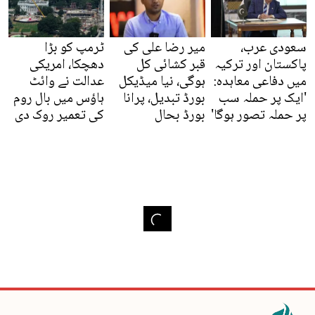
سعودی عرب،
میر رضا علی کی
ٹرمپ کو بڑا
پاکستان اور ترکیہ
قبر کشائی کل
دھچکا، امریکی
میں دفاعی معاہدہ:
ہوگی، نیا میڈیکل
عدالت نے وائٹ
'ایک پر حملہ سب
بورڈ تبدیل، پرانا
ہاؤس میں بال روم
پر حملہ تصور ہوگا'
بورڈ بحال
کی تعمیر روک دی