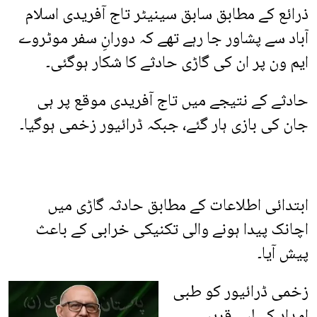
ذرائع کے مطابق سابق سینیٹر تاج آفریدی اسلام
آباد سے پشاور جا رہے تھے کہ دورانِ سفر موٹروے
ایم ون پر ان کی گاڑی حادثے کا شکار ہوگئی۔
حادثے کے نتیجے میں تاج آفریدی موقع پر ہی
جان کی بازی ہار گئے، جبکہ ڈرائیور زخمی ہوگیا۔
ابتدائی اطلاعات کے مطابق حادثہ گاڑی میں
اچانک پیدا ہونے والی تکنیکی خرابی کے باعث
پیش آیا۔
زخمی ڈرائیور کو طبی
امداد کے لیے قریبی