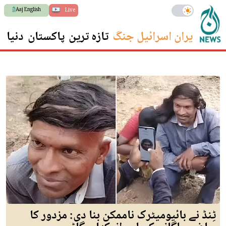
Aaj English
Live
ایران اسرائیل جنگ
تازہ ترین
پاکستان
دنیا
س
ٹِنڈ نے بائیومیٹرک ناممکن بنا دی: مزدور کا