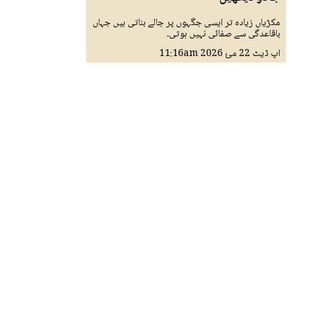
مکڑیاں زیادہ تر ایسی جگہوں پر جالے بناتی ہیں جہاں
باقاعدگی سے صفائی نہیں ہوتی۔
اپ ڈیٹ
22 مئ 2026
11:16am