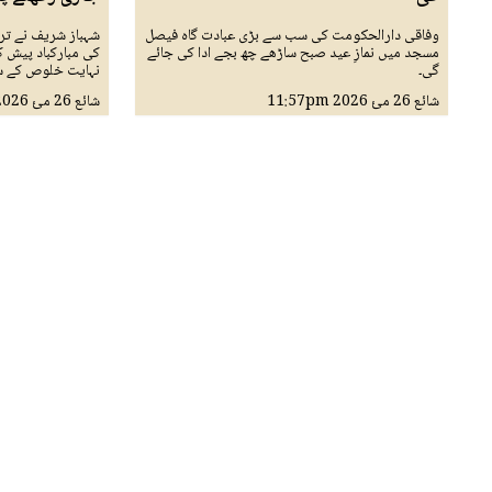
وفاقی دارالحکومت کی سب سے بڑی عبادت گاہ فیصل
شہباز شریف نے ترک
مسجد میں نمازِ عید صبح ساڑھے چھ بجے ادا کی جائے
کی مبارکباد پیش 
گی۔
نہایت خلوص کے سا
شائع
26 مئ 2026
11:57pm
شائع
26 مئ 2026