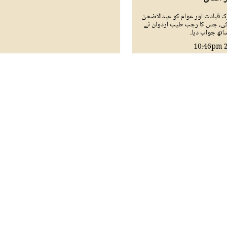
 قیادت اور عوام کو عیدالاضحیٰ
کی، جس کا رجب طیب اردوان نے
تھ جواب دیا۔
10:46pm