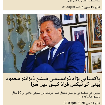
بیٹا شدید زخمی ہو گئے تھے۔
شائع
19 جون 2026
03:35pm
پاکستانی نژاد فرانسیسی فیشن ڈیزائنر محمود
بھٹی کو ٹیکس فراڈ کیس میں سزا
پیرس کی عدالت نے دو سال معطل قید، جرمانہ اور کمپنی چلانے پر 10 سال
پابندی عائد کر دی
شائع
21 مئ 2026
08:09pm