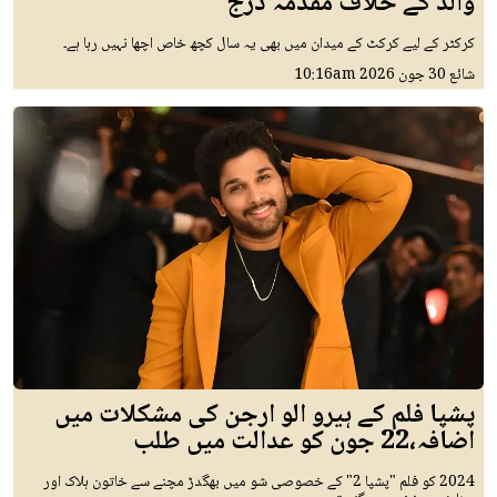
والد کے خلاف مقدمہ درج
کرکٹر کے لیے کرکٹ کے میدان میں بھی یہ سال کچھ خاص اچھا نہیں رہا ہے۔
شائع
30 جون 2026
10:16am
پشپا فلم کے ہیرو الو ارجن کی مشکلات میں
اضافہ،22 جون کو عدالت میں طلب
2024 کو فلم "پشپا 2" کے خصوصی شو میں بھگدڑ مچنے سے خاتون ہلاک اور