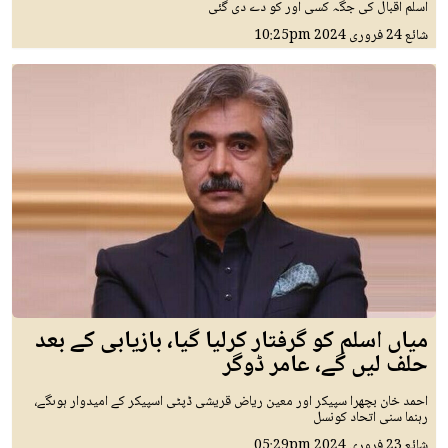
اسلم اقبال کی جگہ کسی اور کو دے دی گئی
شائع
24 فروری 2024
10:25pm
میاں اسلم کو گرفتار کرلیا گیا، بازیابی کے بعد
حلف لیں گے، عامر ڈوگر
احمد خان بچھرا سپیکر اور معین ریاض قریشی ڈپٹی اسپیکر کے امیدوار ہوںگے،
رہنما سنی اتحاد کونسل
شائع
23 فروری 2024
05:29pm