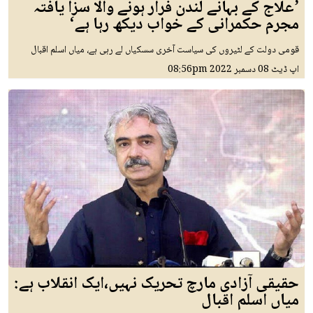
’علاج کے بہانے لندن فرار ہونے والا سزا یافتہ
مجرم حکمرانی کے خواب دیکھ رہا ہے‘
قومی دولت کے لٹیروں کی سیاست آخری سسکیاں لے رہی ہے، میاں اسلم اقبال
اپ ڈیٹ
08 دسمبر 2022
08:56pm
حقیقی آزادی مارچ تحریک نہیں،ایک انقلاب ہے:
میاں اسلم اقبال