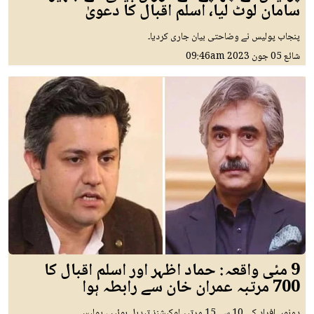
سامان لوٹ لیا، اسلم اقبال کا دعویٰ
پنجاب پولیس نے وضاحتی بیان جاری کردیا۔
شائع
05 جون 2023
09:46am
9 مئی واقعہ: حماد اظہر اور اسلم اقبال کا
700 مرتبہ عمران خان سے رابطہ ہوا
دونوں افراد کی 10 سے 15 مرتبہ لوکیشنز تبدیل ہوئیں، پولیس