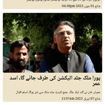
شائع
01 جون 2023
04:58pm
پورا ملک جلد الیکشن کی طرف جائے گا، اسد
عمر
عمران خان نے گند ایک جگہ جمع کردیا، جلد ملک سے باہر ہوگا، اسلم اقبال
شائع
07 اپريل 2023
11:07am