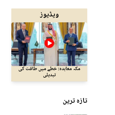
ویڈیوز
مکہ معاہدہ: خطے میں طاقت کی
نئے
تبدیلی
تازہ ترین