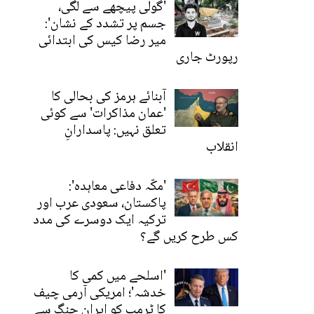
'گولی پیچھے سے لگی،
جسم پر تشدد کے نشان':
میر رضا کیس کی ابتدائی
رپورٹ جاری
آبنائے ہرمز کی بحالی کا
'عمان مذاکرات' سے کوئی
تعلق نہیں: پاسدارانِ
انقلاب
'مکّہ دفاعی معاہدہ':
پاکستان، سعودی عرب اور
ترکیہ ایک دوسرے کی مدد
کس طرح کریں گے؟
'اسلحے میں کمی کا
خدشہ'؛ امریکی آرمی چیف
کا ٹرمپ کو ایران جنگ سے