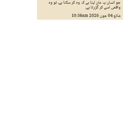
جو انسان یہ مان لیتا ہے کہ وہ کر سکتا ہے، تو وہ
واقعی اسے کر گزرتا ہے۔
شائع
04 جون 2026
10:58am