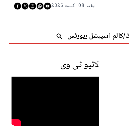
ہفتہ 08 اگست 2026
گ/کالم
اسپیشل رپورٹس
لائیو ٹی وی