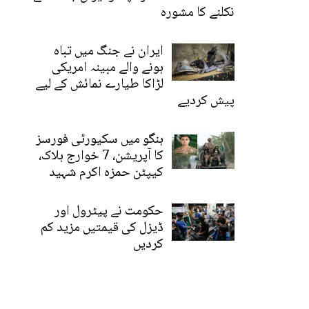
نکلنے کا مشورہ
ایران نے جنگ میں تباہ
ہونے والے مبینہ امریکی
لڑاکا طیارے نمائش کے لیے
پیش کردیے
ہنگو میں سکیورٹی فورسز
کا آپریشن، 7 خوارج ہلاک،
کیپٹن حمزہ اکرم شہید
حکومت نے پیٹرول اور
ڈیزل کی قیمتیں مزید کم
کردیں